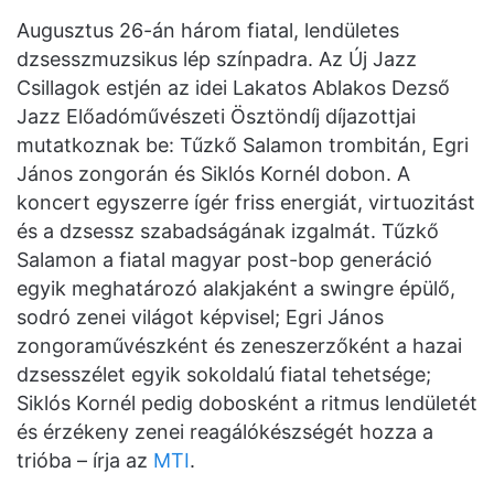
Augusztus 26-án három fiatal, lendületes
dzsesszmuzsikus lép színpadra. Az Új Jazz
Csillagok estjén az idei Lakatos Ablakos Dezső
Jazz Előadóművészeti Ösztöndíj díjazottjai
mutatkoznak be: Tűzkő Salamon trombitán, Egri
János zongorán és Siklós Kornél dobon. A
koncert egyszerre ígér friss energiát, virtuozitást
és a dzsessz szabadságának izgalmát. Tűzkő
Salamon a fiatal magyar post-bop generáció
egyik meghatározó alakjaként a swingre épülő,
sodró zenei világot képvisel; Egri János
zongoraművészként és zeneszerzőként a hazai
dzsesszélet egyik sokoldalú fiatal tehetsége;
Siklós Kornél pedig dobosként a ritmus lendületét
és érzékeny zenei reagálókészségét hozza a
trióba – írja az
MTI
.