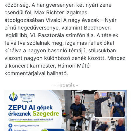
közönség. A hangversenyen két nyári zene
csendül föl, Max Richter izgalmas
átdolgozásában Vivaldi A négy évszak – Nyár
című hegedűversenye, valamint Beethoven
legidillibb, VI. Pasztorála szimfóniája. A tételek
felváltva szólalnak meg, izgalmas reflexiókat
kínálva a nagyon hasonló témájú, stílusukban
viszont nagyon különböző zenék között. Mindez
a koncert karmester, Hámori Máté
kommentárjaival hallható.
- Hirdetés -