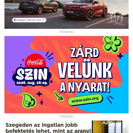
- Hirdetés -
- Hirdetés -