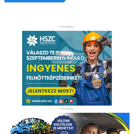
- Hirdetés -
- Hirdetés -