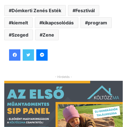
Dómkerti Zenés Esték
Fesztivál
kiemelt
kikapcsolódás
program
Szeged
Zene
Facebook
Twitter
Messenger
- Hirdetés -