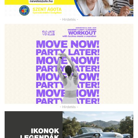
- Hirdetés -
- Hirdetés -