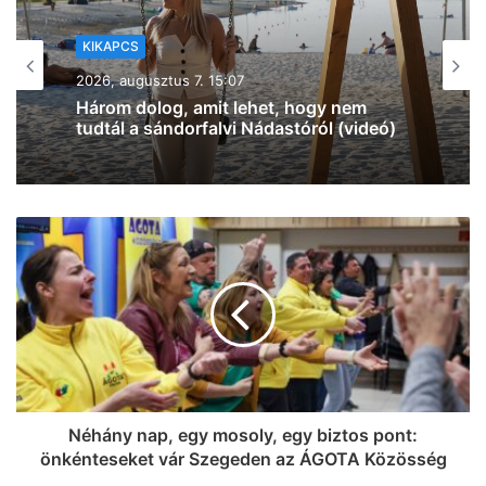
KIKAPCS
2026, augusztus 7. 12:27
Na, ez mennyire király már: 60 SZIN-
jegyet VIP-re húz fel a Coca-Cola
Szegeden!
Néhány nap, egy mosoly, egy biztos pont:
önkénteseket vár Szegeden az ÁGOTA Közösség