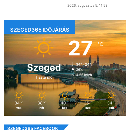
2026, augusztus 5. 11:58
SZEGED365 IDŐJÁRÁS
27
℃
Szeged
34º - 24º
36%
4.55 km/h
Tiszta idő
34
38
40
35
34
℃
℃
℃
℃
℃
vas
hét
ked
sze
csü
SZEGED365 FACEBOOK