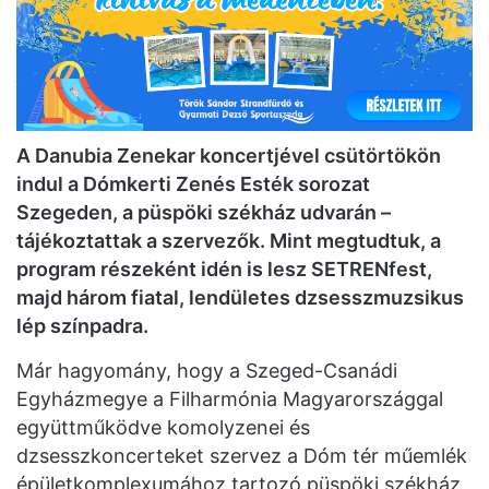
A Danubia Zenekar koncertjével csütörtökön
indul a Dómkerti Zenés Esték sorozat
Szegeden, a püspöki székház udvarán –
tájékoztattak a szervezők. Mint megtudtuk, a
program részeként idén is lesz SETRENfest,
majd három fiatal, lendületes dzsesszmuzsikus
lép színpadra.
Már hagyomány, hogy a Szeged-Csanádi
Egyházmegye a Filharmónia Magyarországgal
együttműködve komolyzenei és
dzsesszkoncerteket szervez a Dóm tér műemlék
épületkomplexumához tartozó püspöki székház