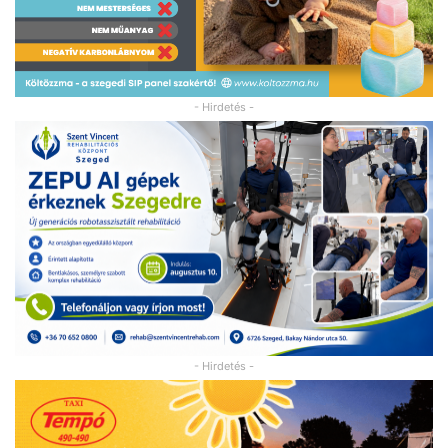
- Hirdetés -
- Hirdetés -