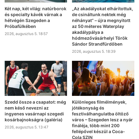
Két nap, két világ: natúrborok
„Az akadályokat elhárítottuk,
és specialty kávék várnak a
de csináltunk nektek még
hétvégén Szegeden a
néhányat” – újra megnyitott
Próbafülkében
az 50 méteres Waterplay
akadálypálya a
2026, augusztus 5. 18:57
hódmezővásárhelyi Török
Sándor Strandfürdőben
2026, augusztus 5. 18:39
Szedd össze a csapatot: még
Különleges filmélmények,
nem késő nevezni az
jótékonyság és
ingyenes vasárnapi szegedi
fesztiválhangulatba öltöző
kosárbajnokságra (galéria)
város – Szegeden lesz a nyár
fináléja, több mint 200
2026, augusztus 5. 13:47
fellépővel készül a Coca-
Cola SZIN