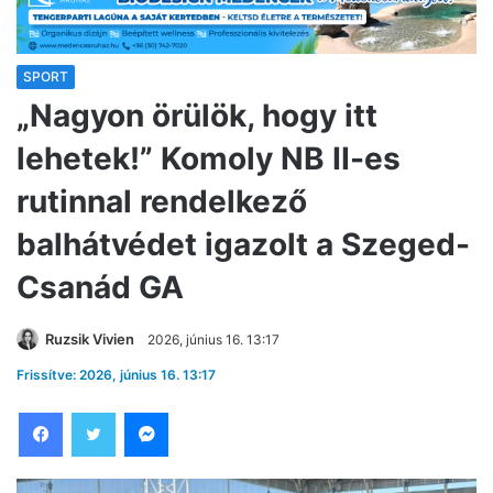
SPORT
„Nagyon örülök, hogy itt
lehetek!” Komoly NB II-es
rutinnal rendelkező
balhátvédet igazolt a Szeged-
Csanád GA
Ruzsik Vivien
2026, június 16. 13:17
Frissítve: 2026, június 16. 13:17
Facebook
Twitter
Messenger