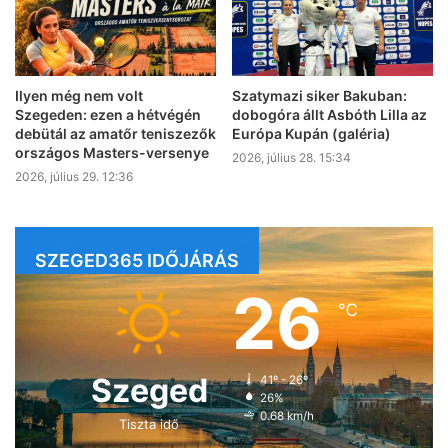
Ilyen még nem volt
Szatymazi siker Bakuban:
Szegeden: ezen a hétvégén
dobogóra állt Asbóth Lilla az
debütál az amatőr teniszezők
Európa Kupán (galéria)
országos Masters-versenye
2026, július 28. 15:34
2026, július 29. 12:36
SZEGED365 IDŐJÁRÁS
26
℃
Szeged
41º - 26º
26%
0.68 km/h
Tiszta idő