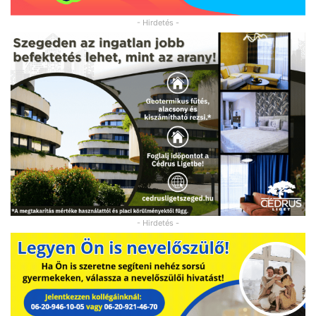
- Hirdetés -
- Hirdetés -