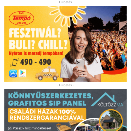
- Hirdetés -
- Hirdetés -