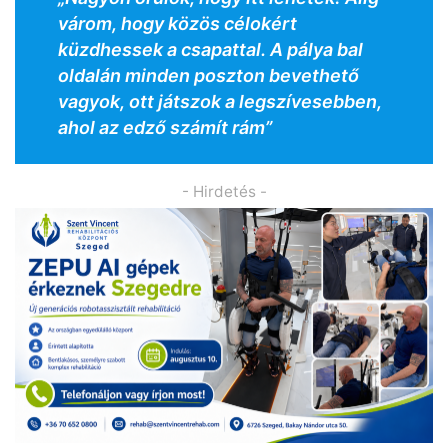
várom, hogy közös célokért
küzdhessek a csapattal. A pálya bal
oldalán minden poszton bevethető
vagyok, ott játszok a legszívesebben,
ahol az edző számít rám”
- Hirdetés -