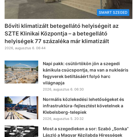
SMART SZEGED
Bővíti klimatizált betegellátó helyiségeit az
SZTE Klinikai Központja – a betegellátó
helyiségek 77 százaléka már klimatizált
2026, augusztus 6. 06:44
Napi pakk: csütörtökön jön a szegedi
kánikula csúcspontja, ma van a nukleáris
fegyverek betiltásáért folyó harc
világnapja
2026, augusztus 6. 06:30
Normális közlekedési lehetőségeket és
infrastruktúra-fejlesztést követelnek a
Klebelsberg-telepiek
2026, augusztus 5. 20:32
Most a szegedieken a sor: Szabó „Sonka”
László a Magyar Kézilabda Hírességek