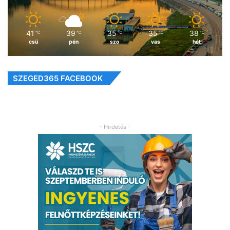
41
39
35
35
38
℃
℃
℃
℃
℃
csü
pén
szo
vas
hét
SZEGED365 FACEBOOK
- Hirdetés -