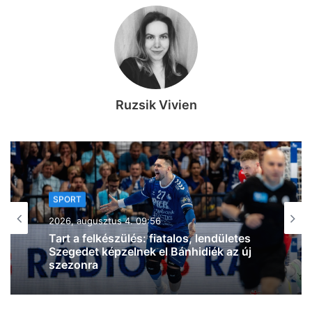
Ruzsik Vivien
SPORT
2026, augusztus 3. 20:16
Szegedi küzdősport-szenzáció: a
világelső BKFC-ben debütál a Sárközi
MMA Team magyar bajnok nagyágyúja