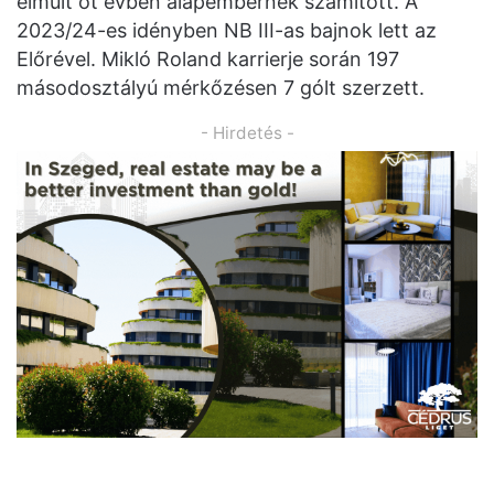
elmúlt öt évben alapembernek számított. A
2023/24-es idényben NB III-as bajnok lett az
Előrével. Mikló Roland karrierje során 197
másodosztályú mérkőzésen 7 gólt szerzett.
- Hirdetés -