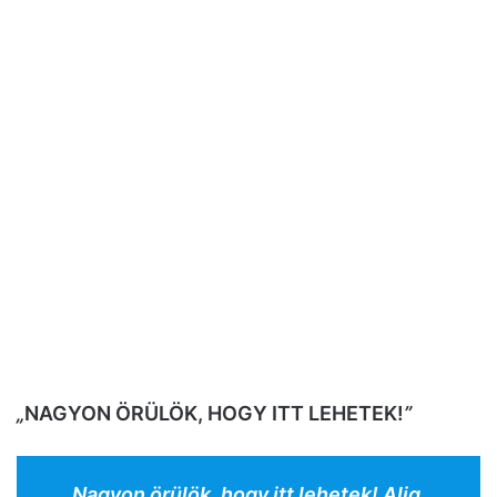
„
NAGYON ÖRÜLÖK, HOGY ITT LEHETEK!
”
„Nagyon örülök, hogy itt lehetek! Alig