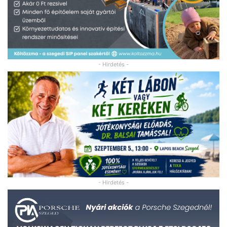
- Hirdetés -
- Hirdetés -