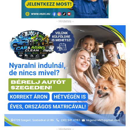
- Hirdetés -
- Hirdetés -