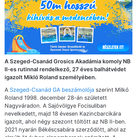
A Szeged-Csanád Grosics Akadámia komoly NB
II-es rutinnal rendelkező, 27 éves balhátvédet
igazolt Mikló Roland személyében.
A
Szeged-Csanád GA beszámolója
szerint Milkó
Roland 1998. december 28-án született
Nagyváradon. A Sajóvölgye Focisuliban
nevelkedett, majd 18 évesen Kazincbarcikára
igazolt, ahol négy szezont töltött az NB II-ben.
2021 nyarán Békéscsabára szerződött, ahol az