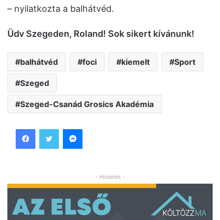
– nyilatkozta a balhátvéd.
Üdv Szegeden, Roland! Sok sikert kívánunk!
balhátvéd
foci
kiemelt
Sport
Szeged
Szeged-Csanád Grosics Akadémia
Facebook
Twitter
Messenger
- Hirdetés -