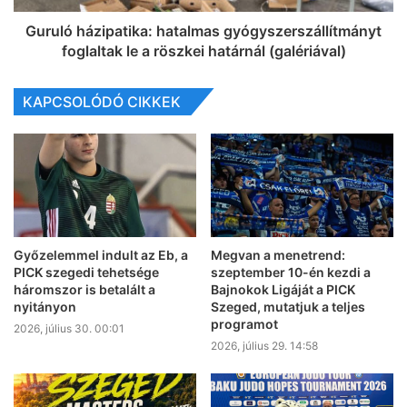
Guruló házipatika: hatalmas gyógyszerszállítmányt
foglaltak le a röszkei határnál (galériával)
KAPCSOLÓDÓ CIKKEK
Győzelemmel indult az Eb, a
Megvan a menetrend:
PICK szegedi tehetsége
szeptember 10-én kezdi a
háromszor is betalált a
Bajnokok Ligáját a PICK
nyitányon
Szeged, mutatjuk a teljes
programot
2026, július 30. 00:01
2026, július 29. 14:58