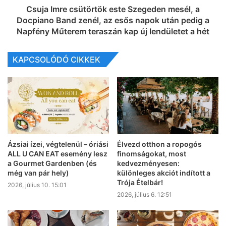
Csuja Imre csütörtök este Szegeden mesél, a
Docpiano Band zenél, az esős napok után pedig a
Napfény Műterem teraszán kap új lendületet a hét
KAPCSOLÓDÓ CIKKEK
Ázsiai ízei, végtelenül – óriási
Élvezd otthon a ropogós
ALL U CAN EAT esemény lesz
finomságokat, most
a Gourmet Gardenben (és
kedvezményesen:
még van pár hely)
különleges akciót indított a
Trója Ételbár!
2026, július 10. 15:01
2026, július 6. 12:51