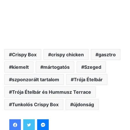
Crispy Box
crispy chicken
gasztro
kiemelt
mártogatós
Szeged
szponzorált tartalom
Trója Ételbár
Trója Ételbár és Hummusz Terrace
Tunkolós Crispy Box
újdonság
Facebook
Twitter
Messenger