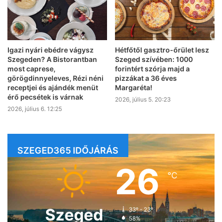
Igazi nyári ebédre vágysz
Hétfőtől gasztro-őrület lesz
Szegeden? A Bistorantban
Szeged szívében: 1000
most caprese,
forintért szórja majd a
görögdinnyeleves, Rézi néni
pizzákat a 36 éves
receptjei és ajándék menüt
Margaréta!
érő pecsétek is várnak
2026, július 5. 20:23
2026, július 6. 12:25
SZEGED365 IDŐJÁRÁS
26
℃
Szeged
33º - 23º
58%