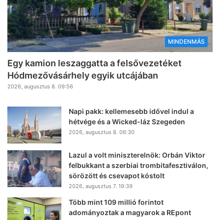
MINDENMÁS
Egy kamion leszaggatta a felsővezetéket
Hódmezővásárhely egyik utcájában
2026, augusztus 8. 09:56
Napi pakk: kellemesebb idővel indul a
hétvége és a Wicked-láz Szegeden
2026, augusztus 8. 06:30
Lazul a volt miniszterelnök: Orbán Viktor
felbukkant a szerbiai trombitafesztiválon,
sörözött és csevapot kóstolt
2026, augusztus 7. 19:39
Több mint 109 millió forintot
adományoztak a magyarok a REpont