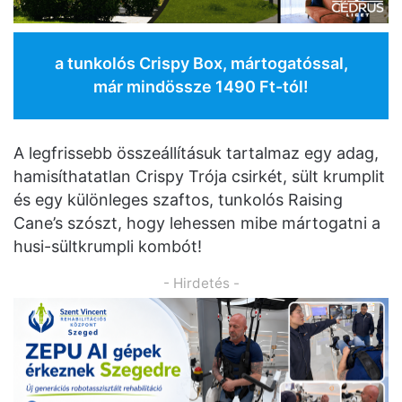
a tunkolós Crispy Box, mártogatóssal,
már mindössze 1490 Ft-tól!
A legfrissebb összeállításuk tartalmaz egy adag,
hamisíthatatlan Crispy Trója csirkét, sült krumplit
és egy különleges szaftos, tunkolós Raising
Cane’s szószt, hogy lehessen mibe mártogatni a
husi-sültkrumpli kombót!
- Hirdetés -