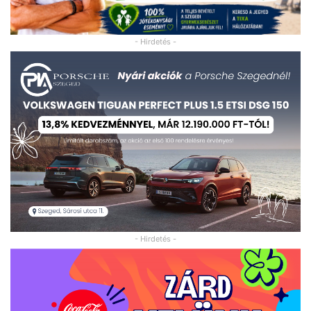
- Hirdetés -
- Hirdetés -