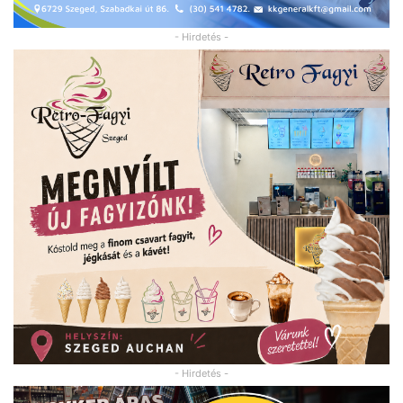
- Hirdetés -
- Hirdetés -