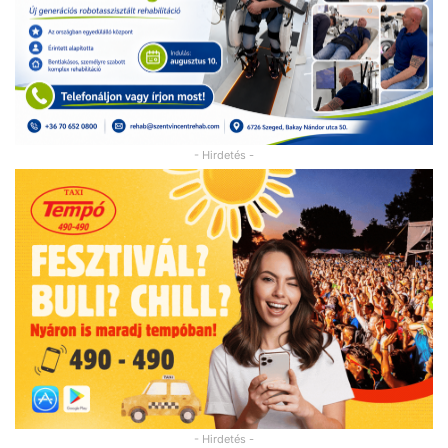
- Hirdetés -
- Hirdetés -