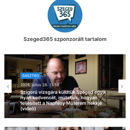
Szeged365 szponzorált tartalom
GASZTRO
GASZTRO
2026, július 27. 07:30
2026, július 22. 14:53
Így éld túl a rekordhőséget: 499 Ft-ért
adja a fagyit a Reök Cukrászda!
Jöhet egy Pulled Pork szendvics és egy