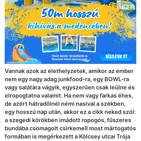
Vannak azok az élethelyzetek, amikor az ember
nem egy nagy adag junkfood-ra, egy BOWL-ra
vagy salátára vágyik, egyszerűen csak leülne és
elropogtatna valamit. Ha nem vagy farkas éhes,
de azért hátradőlnél némi nasival a székben,
egy hosszú nap után, akkor ez a cikk neked szól:
a szegedi körökben imádott ropogós, fűszeres
bundába csomagolt csirkemell most mártogatós
formában is megérkezett a Kölcsey utcai Trója