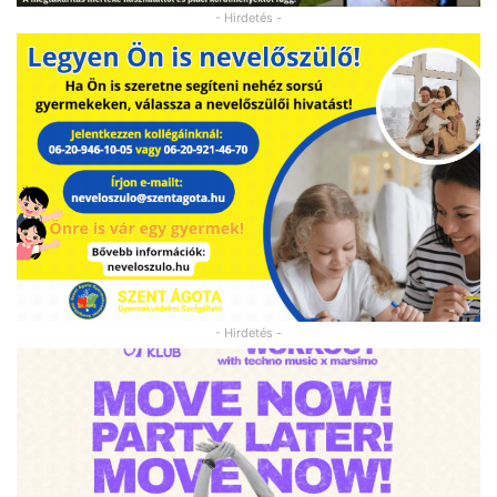
- Hirdetés -
- Hirdetés -