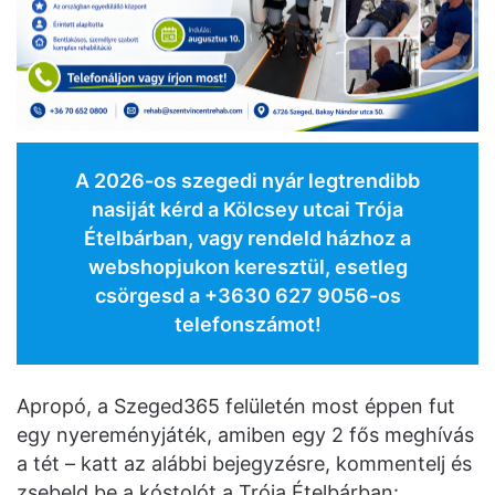
A 2026-os szegedi nyár legtrendibb
nasiját kérd a Kölcsey utcai Trója
Ételbárban, vagy rendeld házhoz a
webshopjukon keresztül, esetleg
csörgesd a +3630 627 9056-os
telefonszámot!
Apropó, a Szeged365 felületén most éppen fut
egy nyereményjáték, amiben egy 2 fős meghívás
a tét – katt az alábbi bejegyzésre, kommentelj és
zsebeld be a kóstolót a Trója Ételbárban: