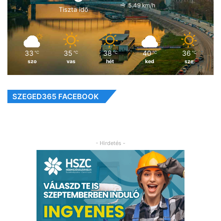
5.49 km/h
Tiszta idő
33
35
38
40
36
℃
℃
℃
℃
℃
szo
vas
hét
ked
sze
SZEGED365 FACEBOOK
- Hirdetés -