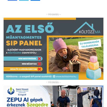
- Hirdetés -
- Hirdetés -