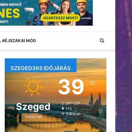
Keresés:
#ÉJSZAKAI MÓD
SZEGED365 IDŐJÁRÁS
39
℃
Szeged
39º - 27º
17%
3.18 km/h
Tiszta idő