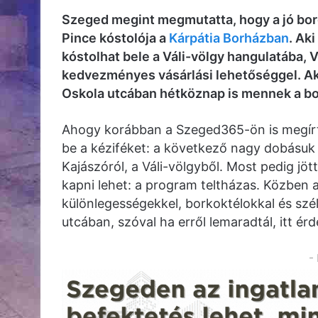
Szeged megint megmutatta, hogy a jó boro
Pince kóstolója a
Kárpátia Borházban
. Ak
kóstolhat bele a Váli-völgy hangulatába, 
kedvezményes vásárlási lehetőséggel. Aki 
Oskola utcában hétköznap is mennek a bo
Ahogy korábban a Szeged365-ön is megír
be a kéziféket: a következő nagy dobásuk 
Kajászóról, a Váli-völgyből. Most pedig jöt
kapni lehet: a program teltházas. Közben 
különlegességekkel, borkoktélokkal és szé
utcában, szóval ha erről lemaradtál, itt é
-