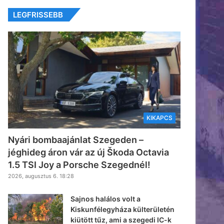
LEGFRISSEBB
KIKAPCS
Nyári bombaajánlat Szegeden –
jéghideg áron vár az új Škoda Octavia
1.5 TSI Joy a Porsche Szegednél!
2026, augusztus 6. 18:28
Sajnos halálos volt a
Kiskunfélegyháza külterületén
kiütött tűz, ami a szegedi IC-k