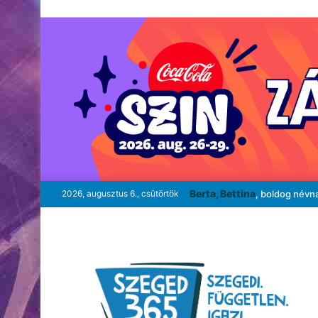
Berta, Bettina
2026, augusztus 6., csütörtök
, boldog névn