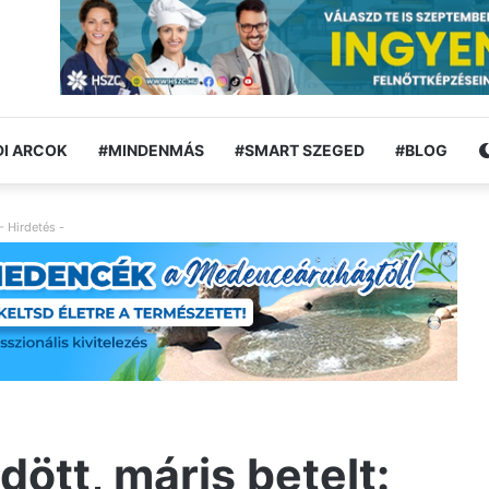
I ARCOK
#MINDENMÁS
#SMART SZEGED
#BLOG
- Hirdetés -
ött, máris betelt: