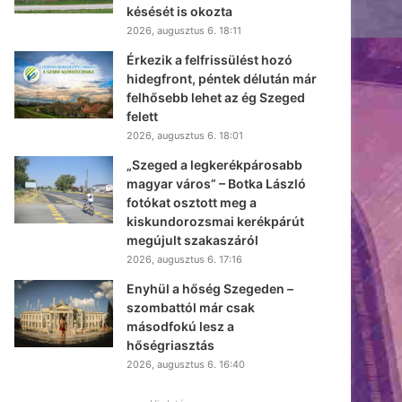
késését is okozta
2026, augusztus 6. 18:11
Érkezik a felfrissülést hozó
hidegfront, péntek délután már
felhősebb lehet az ég Szeged
felett
2026, augusztus 6. 18:01
„Szeged a legkerékpárosabb
magyar város” – Botka László
fotókat osztott meg a
kiskundorozsmai kerékpárút
megújult szakaszáról
2026, augusztus 6. 17:16
Enyhül a hőség Szegeden –
szombattól már csak
másodfokú lesz a
hőségriasztás
2026, augusztus 6. 16:40