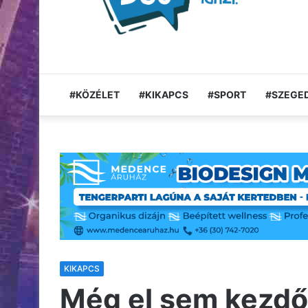
#KÖZÉLET
#KIKAPCS
#SPORT
#SZEGED
KIKAPCS
Még el sem kezdőd