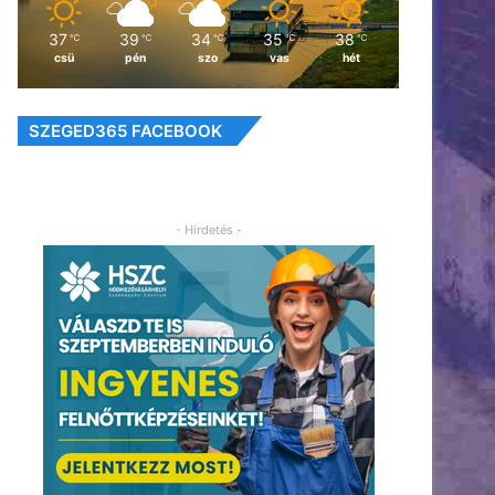
37
39
34
35
38
℃
℃
℃
℃
℃
csü
pén
szo
vas
hét
SZEGED365 FACEBOOK
- Hirdetés -