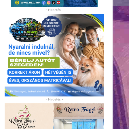
- Hirdetés -
- Hirdetés -