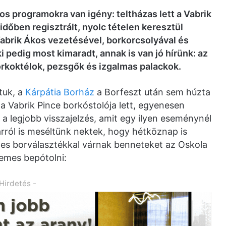
s programokra van igény: teltházas lett a Vabrik
i időben regisztrált, nyolc tételen keresztül
Vabrik Ákos vezetésével, borkorcsolyával és
pedig most kimaradt, annak is van jó hírünk: az
rkoktélok, pezsgők és izgalmas palackok.
tuk, a
Kárpátia Borház
a Borfeszt után sem húzta
a Vabrik Pince borkóstolója lett, egyenesen
t a legjobb visszajelzés, amit egy ilyen eseménynél
arról is meséltünk nektek, hogy hétköznap is
les borválasztékkal várnak benneteket az Oskola
rdemes bepótolni:
 Hirdetés -