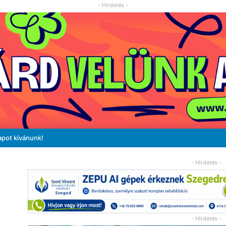
- Hirdetés -
apot kívánunk!
- Hirdetés -
- Hirdetés -