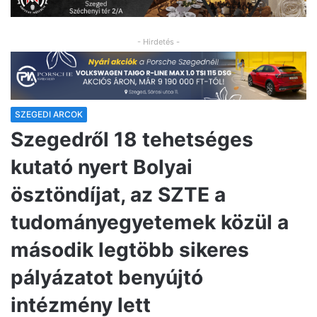
- Hirdetés -
SZEGEDI ARCOK
Szegedről 18 tehetséges
kutató nyert Bolyai
ösztöndíjat, az SZTE a
tudományegyetemek közül a
második legtöbb sikeres
pályázatot benyújtó
intézmény lett