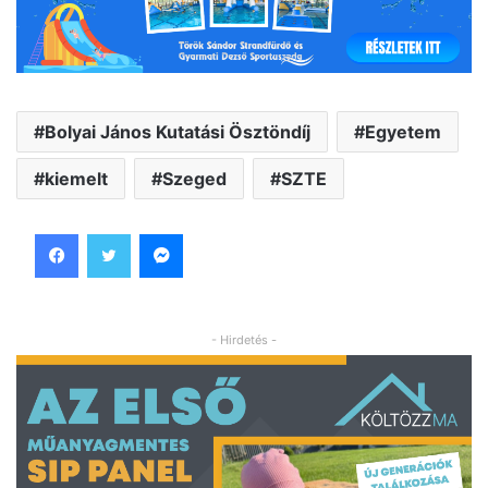
Bolyai János Kutatási Ösztöndíj
Egyetem
kiemelt
Szeged
SZTE
Facebook
Twitter
Messenger
- Hirdetés -