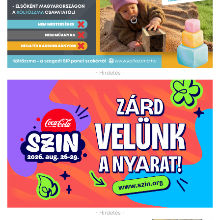
- Hirdetés -
- Hirdetés -