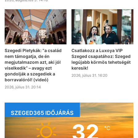
Szegedi Pletykák: “a család
Csatlakozz a Luxoya VIP
nem támogatja, de én
Szeged csapatához: Szeged
megjutalmazom azt, aki jól
legújabb körmös tehetségét
viselkedik” – avagy ezt
keresik!
gondolják a szegediek a
2026, július 31. 16:20
borravalóról! (videó)
2026, július 31. 20:14
SZEGED365 IDŐJÁRÁS
32
℃