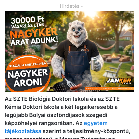
- Hirdetés -
Az SZTE Biológia Doktori Iskola és az SZTE
Kémia Doktori Iskola a két legsikeresebb a
legújabb Bolyai ösztöndíjasok szegedi
képzőhelyei rangsorában. Az
egyetem
tájékoztatása
szerint a teljesítmény-központú,