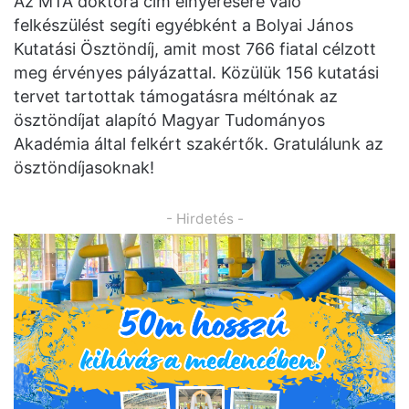
Az MTA doktora cím elnyerésére való
felkészülést segíti egyébként a Bolyai János
Kutatási Ösztöndíj, amit most 766 fiatal célzott
meg érvényes pályázattal. Közülük 156 kutatási
tervet tartottak támogatásra méltónak az
ösztöndíjat alapító Magyar Tudományos
Akadémia által felkért szakértők. Gratulálunk az
ösztöndíjasoknak!
- Hirdetés -