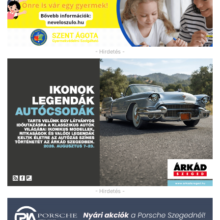
- Hirdetés -
- Hirdetés -