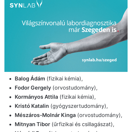
Balog Ádám
(fizikai kémia),
Fodor Gergely
(orvostudomány),
Kormányos Attila
(fizikai kémia),
Kristó Katalin
(gyógyszertudomány),
Mészáros-Molnár Kinga
(orvostudomány),
Mitnyan Tibor
(űrfizikai és csillagászat),