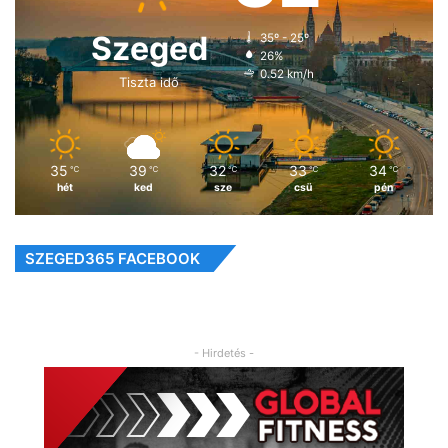
Szeged
35º - 25º
26%
0.52 km/h
Tiszta idő
35
39
32
33
34
℃
℃
℃
℃
℃
hét
ked
sze
csü
pén
SZEGED365 FACEBOOK
- Hirdetés -