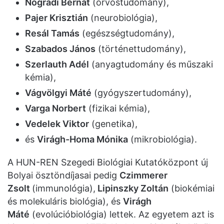
Nógrádi Bernát
(orvostudomány),
Pajer Krisztián
(neurobiológia),
Resál Tamás
(egészségtudomány),
Szabados János
(történettudomány),
Szerlauth Adél
(anyagtudomány és műszaki
kémia),
Vágvölgyi Máté
(gyógyszertudomány),
Varga Norbert
(fizikai kémia),
Vedelek Viktor
(genetika),
és
Virágh-Homa Mónika
(mikrobiológia).
A HUN-REN Szegedi Biológiai Kutatóközpont új
Bolyai ösztöndíjasai pedig
Czimmerer
Zsolt
(immunológia),
Lipinszky Zoltán
(biokémiai
és molekuláris biológia), és
Virágh
Máté
(evolúcióbiológia) lettek. Az egyetem azt is