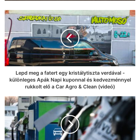
meghódíthatja, Magyarországot és
Zoli, amikor még Hevér Gábor volt a
Szegedet képviselhetik az európai
szólóénekes – így csapatták anno a
döntőben
Nyers zenekarral Szegeden
Lepd meg a fatert egy kristálytiszta verdával -
különleges Apák Napi kuponnal és kedvezménnyel
rukkolt elő a Car Agro & Clean (videó)