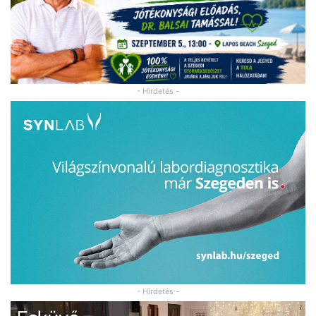
- Hirdetés -
- Hirdetés -