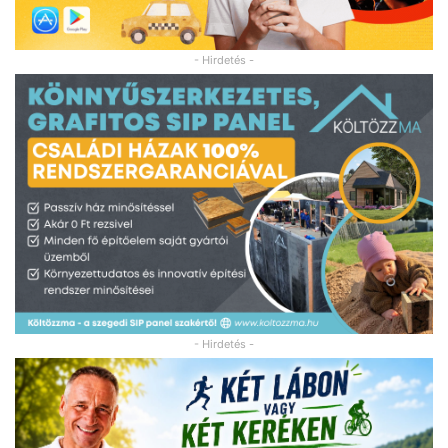
- Hirdetés -
- Hirdetés -