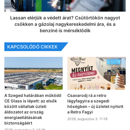
Lassan elérjük a védett árat? Csütörtökön nagyot
csökken a gázolaj nagykereskedelmi ára, és a
benziné is mérséklődik
KAPCSOLÓDÓ CIKKEK
A Szeged határában működő
Csavarodj rá a retro
CE Glass is lépett: az elsők
lágyfagyira a szegedi
között vállaltak üzleti
hőségben – új üzletet nyitott
áldozatot az ország
a Retro Fagyi
energiaellátásának
2026, augusztus 3. 11:18
biztonságáért
2026, augusztus 3. 14:18