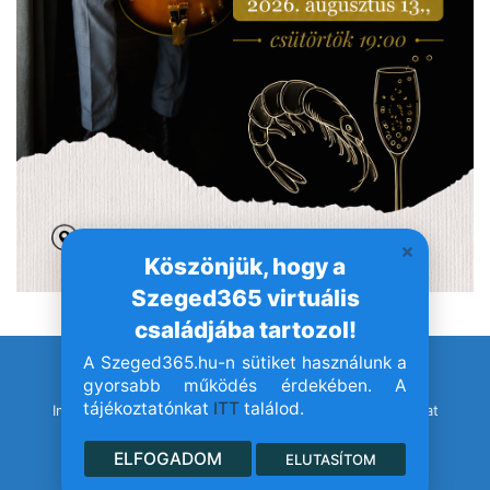
Köszönjük, hogy a
Szeged365 virtuális
családjába tartozol!
A Szeged365.hu-n sütiket használunk a
© Szeged365.hu I Minden jog fenntartva!
gyorsabb működés érdekében. A
tájékoztatónkat
ITT
találod.
Impresszum
Adatvédelem
Jogvédelem
Médiaajánlat
ELFOGADOM
ELUTASÍTOM
Facebook
YouTube
Instagram
TikTok