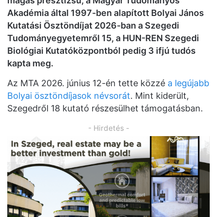
magas presztízsű, a Magyar Tudományos
Akadémia által 1997-ben alapított Bolyai János
Kutatási Ösztöndíjat 2026-ban a Szegedi
Tudományegyetemről 15, a HUN-REN Szegedi
Biológiai Kutatóközpontból pedig 3 ifjú tudós
kapta meg.
Az MTA 2026. június 12-én tette közzé
a legújabb
Bolyai ösztöndíjasok névsorát
. Mint kiderült,
Szegedről 18 kutató részesülhet támogatásban.
- Hirdetés -