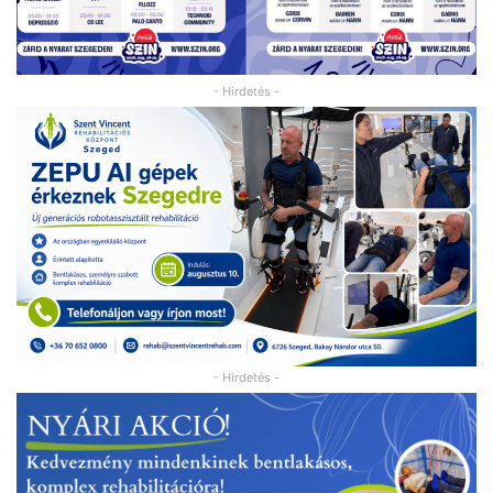
- Hirdetés -
- Hirdetés -