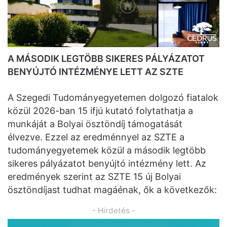
A MÁSODIK LEGTÖBB SIKERES PÁLYÁZATOT
BENYÚJTÓ INTÉZMÉNYE LETT AZ SZTE
A Szegedi Tudományegyetemen dolgozó fiatalok
közül 2026-ban 15 ifjú kutató folytathatja a
munkáját a Bolyai ösztöndíj támogatását
élvezve. Ezzel az eredménnyel az SZTE a
tudományegyetemek közül a második legtöbb
sikeres pályázatot benyújtó intézmény lett. Az
eredmények szerint az SZTE 15 új Bolyai
ösztöndíjast tudhat magáénak, ők a következők:
- Hirdetés -