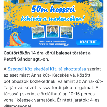
Csütörtökön 14 óra körül baleset történt a
Petőfi Sándor sgt.-on.
A
Szegedi Közlekedési Kft. tájékoztatása
szerint
az eset miatt Anna kút- Kecskés vá. között
pótlóbuszok közlekednek, valamint az Anna-kút-
Tarján vá. között visszafordítják a forgalmat. A
társaság szerint előreláthatólag 10-15 perces
vonali késések várhatóak. Érintett járatok: 4-es
villamosvonal.