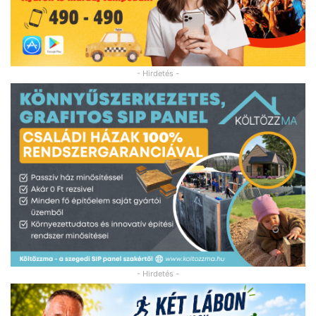
- Hirdetés -
- Hirdetés -