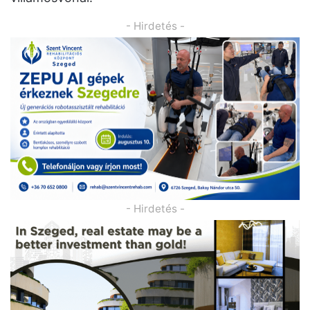
- Hirdetés -
- Hirdetés -