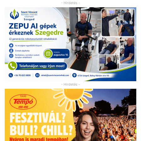
- Hirdetés -
- Hirdetés -