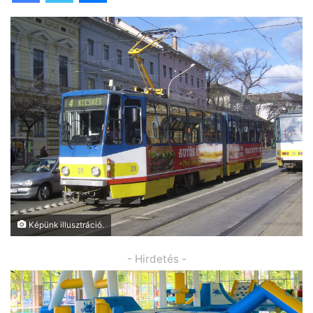
Képünk illusztráció.
- Hirdetés -