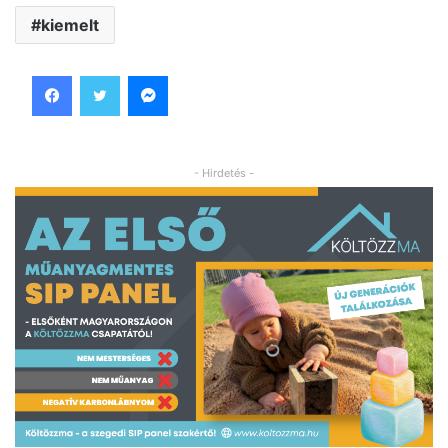
kiemelt
Facebook
Twitter
Messenger
- Hirdetés -