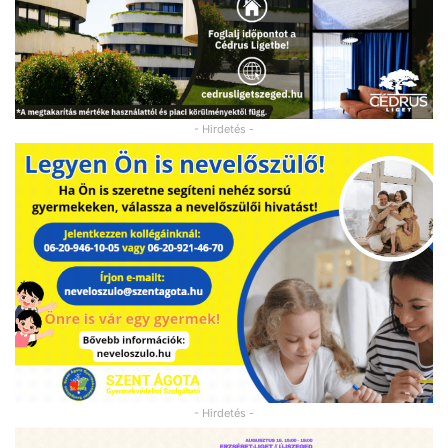
- Hirdetés -
- Hirdetés -