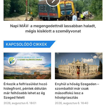
Napi MÁV: a megengedettnél lassabban haladt,
mégis kisiklott a személyvonat
KAPCSOLÓDÓ CIKKEK
Érkezik a felfrissülést hozó
Enyhül a hőség Szegeden –
hidegfront, péntek délután
szombattól már csak
már felhősebb lehet az ég
másodfokú lesz a
Szeged felett
hőségriasztás
2026, augusztus 6. 18:01
2026, augusztus 6. 16:40