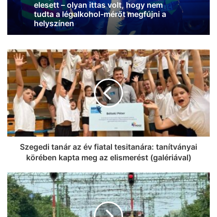
Hódmezővásárhelynél, egy embert ki
kellett emelni az egyik járműből
Szegedi tanár az év fiatal tesitanára: tanítványai
körében kapta meg az elismerést (galériával)