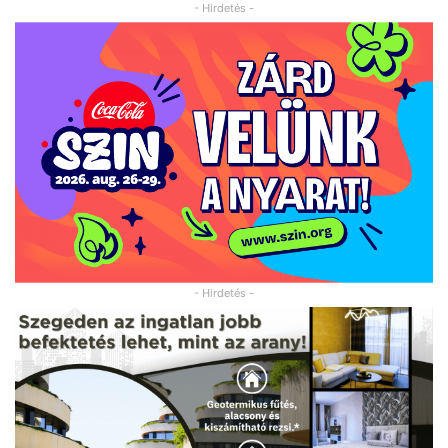
- Hirdetés -
- Hirdetés -