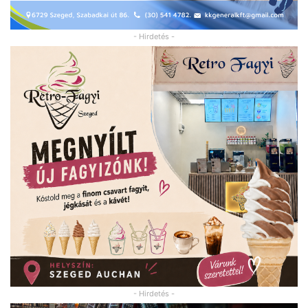
- Hirdetés -
- Hirdetés -