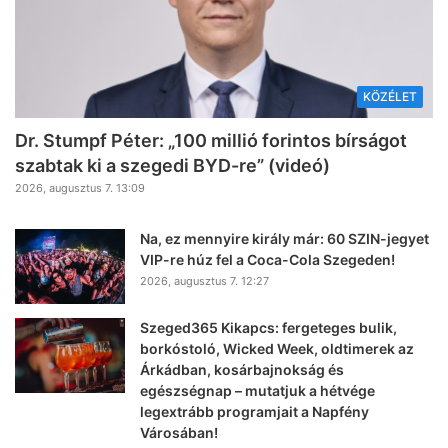
KÖZÉLET
Dr. Stumpf Péter: „100 millió forintos bírságot
szabtak ki a szegedi BYD-re” (videó)
2026, augusztus 7. 13:09
Na, ez mennyire király már: 60 SZIN-jegyet
VIP-re húz fel a Coca-Cola Szegeden!
2026, augusztus 7. 12:27
Szeged365 Kikapcs: fergeteges bulik,
borkóstoló, Wicked Week, oldtimerek az
Árkádban, kosárbajnokság és
egészségnap – mutatjuk a hétvége
legextrább programjait a Napfény
Városában!