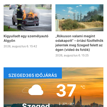
Kigyulladt egy személyautó
„Rókuson valami megint
Algyőn
odakapott” – óriási füstfelhők
jelentek meg Szeged felett az
2026, augusztus 6. 15:42
égen (videó és fotók)
2026, augusztus 6. 15:25
SZEGED365 IDŐJÁRÁS
37
℃
Szeged
37º - 26º