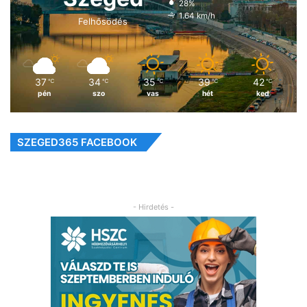
28%
1.64 km/h
Felhősödés
37
34
35
39
42
℃
℃
℃
℃
℃
pén
szo
vas
hét
ked
SZEGED365 FACEBOOK
- Hirdetés -