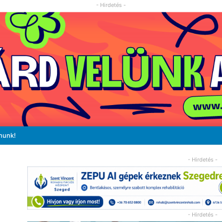
- Hirdetés -
nunk!
- Hirdetés -
- Hirdetés -