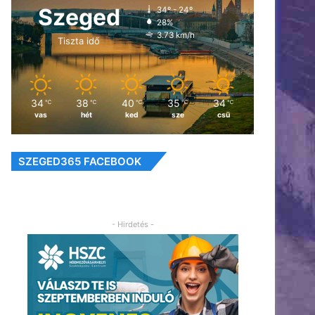
Szeged
34º - 24º
28%
3.73 km/h
Tiszta idő
34
38
40
35
34
℃
℃
℃
℃
℃
vas
hét
ked
sze
csü
SZEGED365 FACEBOOK
- Hirdetés -