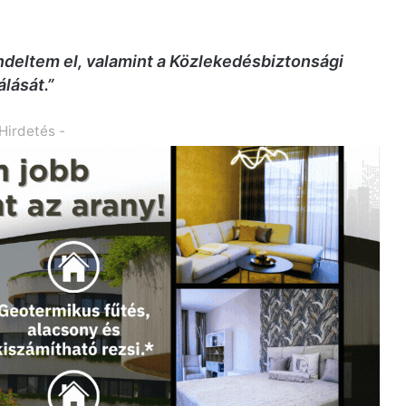
endeltem el, valamint a Közlekedésbiztonsági
lását.”
 Hirdetés -