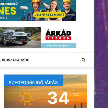
Keresés:
#ÉJSZAKAI MÓD
SZEGED365 IDŐJÁRÁS
34
℃