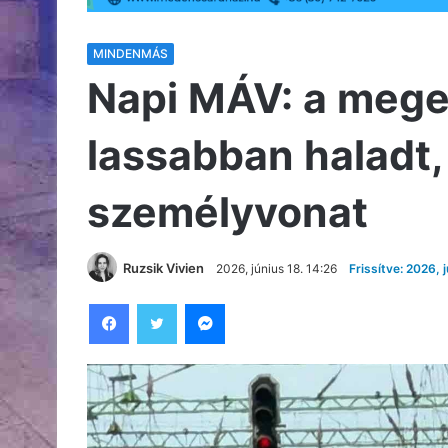
MINDENMÁS
Napi MÁV: a mege
lassabban haladt, 
személyvonat
Ruzsik Vivien
2026, június 18. 14:26
Frissítve: 2026, 
Facebook
Twitter
Messenger