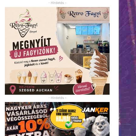
- Hirdetés -
- Hirdetés -