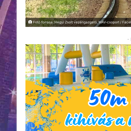
Fotó forrása: Hegyi Zsolt vezérigazgató, MÁV-csoport / Fac
-