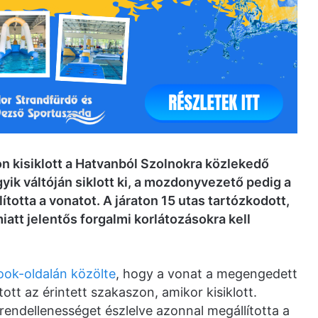
n kisiklott a Hatvanból Szolnokra közlekedő
ik váltóján siklott ki, a mozdonyvezető pedig a
totta a vonatot. A járaton 15 utas tartózkodott,
iatt jelentős forgalmi korlátozásokra kell
ok-oldalán közölte
, hogy a vonat a megengedett
tt az érintett szakaszon, amikor kisiklott.
endellenességet észlelve azonnal megállította a