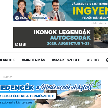
- Hirdetés -
I ARCOK
#MINDENMÁS
#SMART SZEGED
#BLOG
- Hirdetés -