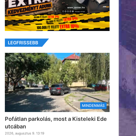
LEGFRISSEBB
MINDENMÁS
Pofátlan parkolás, most a Kisteleki Ede
utcában
2026, augusztus 9. 13:19