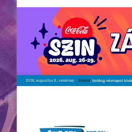
Emőd
2026, augusztus 9., vasárnap
, boldog névnapot kívá