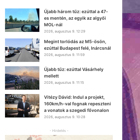
Újabb három tűz: ezúttal a 47-
es mentén, az egyik az algyői
MOL-nál
2026, augusztus 9. 12:29
Megint torlódás az M5-ösön,
ezúttal Budapest felé, Inárcsnál
2026, augusztus 9. 11:59
Újabb tűz: ezúttal Vásárhely
mellett
2026, augusztus 9. 11:15
Vitézy Dávid: Indul a projekt,
160km/h-val fognak repeszteni
a vonatok a szegedi fővonalon
2026, augusztus 9. 10:28
- Hirdetés -