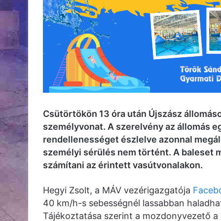
Csütörtökön 13 óra után Újszász állomáso
személyvonat. A szerelvény az állomás egy
rendellenességet észlelve azonnal megállí
személyi sérülés nem történt. A baleset m
számítani az érintett vasútvonalakon.
Hegyi Zsolt, a MÁV vezérigazgatója
Facebo
40 km/h-s sebességnél lassabban haladhato
Tájékoztatása szerint a mozdonyvezető a r