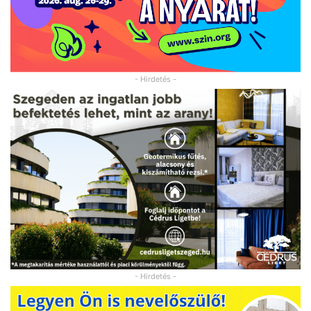
- Hirdetés -
- Hirdetés -