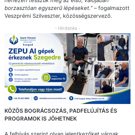
nehezen tesszük meg az első, valójában
borzasztóan egyszerű lépéseket.”
– fogalmazott
Veszprémi Szilveszter, közösségszervező.
- Hirdetés -
KÖZÖS BOGRÁCSOZÁS, PADFELÚJÍTÁS ÉS
PROGRAMOK IS JÖHETNEK
A felhívás szerint olyan jelentkezőket várnak,