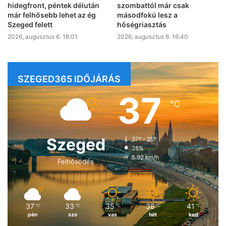
hidegfront, péntek délután
szombattól már csak
már felhősebb lehet az ég
másodfokú lesz a
Szeged felett
hőségriasztás
2026, augusztus 6. 18:01
2026, augusztus 6. 16:40
SZEGED365 IDŐJÁRÁS
37
℃
Szeged
37º - 25º
28%
5.92 km/h
Felhősödés
37
33
35
38
41
℃
℃
℃
℃
℃
pén
szo
vas
hét
ked