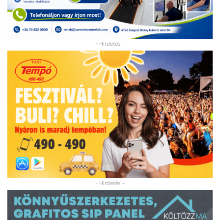
- Hirdetés -
- Hirdetés -