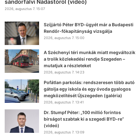
sándorfalvi Nádastóról (videó)
2026, augusztus 7. 15:07
Szíjjártó Péter BYD-ügyét már a Budapesti
Rendőr-főkapitányság vizsgálja
2026, augusztus 7. 15:00
A Széchenyi téri munkák miatt megváltozik
a trolik közlekedési rendje Szegeden –
mutatjuk a részleteket
2026, augusztus 7. 14:23
Pofátlan parkolás: rendszeresen több autó
gátolja egy iskola és egy óvoda gyalogos
megközelítését Újszegeden (galéria)
2026, augusztus 7. 13:41
Dr. Stumpf Péter: „100 millió forintos
bírságot szabtak ki a szegedi BYD-re”
(videó)
2026, augusztus 7. 13:09