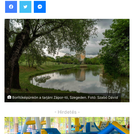
Facebook
Twitter
Messenger
Borítóképünkön a tarjáni Zápor-tó, Szegeden. Fotó: Szabó Dávid
- Hirdetés -