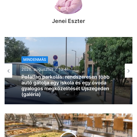
Jenei Eszter
MINDENMÁS
2026, augusztus 7. 11:29
Négyes karambol történt az M5-ösön,
alakul a torlódás