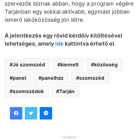
szervezők bíznak abban, hogy a program végére
Tarjánban egy sokkal aktívabb, egymást jobban
ismerő lakóközösség jön létre.
A jelentkezés egy rövid kérdőív kitöltésével
lehetséges, amely
ide
kattintva érhető el.
Jó szomszéd
kiemelt
közösség
panel
panelház
szomszéd
szomszédok
Tarján
Facebook
Twitter
Messenger
- Hirdetés -