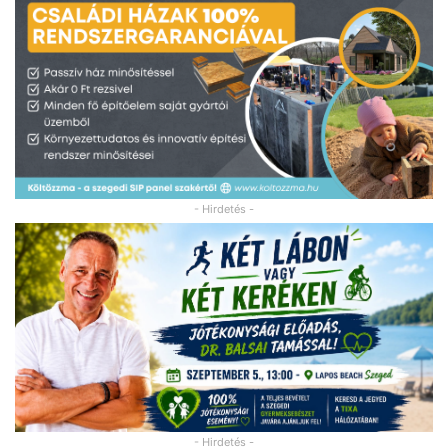
- Hirdetés -
- Hirdetés -