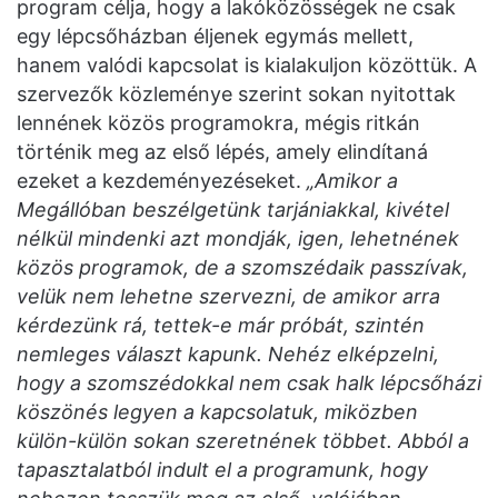
program célja, hogy a lakóközösségek ne csak
egy lépcsőházban éljenek egymás mellett,
hanem valódi kapcsolat is kialakuljon közöttük. A
szervezők közleménye szerint sokan nyitottak
lennének közös programokra, mégis ritkán
történik meg az első lépés, amely elindítaná
ezeket a kezdeményezéseket.
„Amikor a
Megállóban beszélgetünk tarjániakkal, kivétel
nélkül mindenki azt mondják, igen, lehetnének
közös programok, de a szomszédaik passzívak,
velük nem lehetne szervezni, de amikor arra
kérdezünk rá, tettek-e már próbát, szintén
nemleges választ kapunk. Nehéz elképzelni,
hogy a szomszédokkal nem csak halk lépcsőházi
köszönés legyen a kapcsolatuk, miközben
külön-külön sokan szeretnének többet. Abból a
tapasztalatból indult el a programunk, hogy