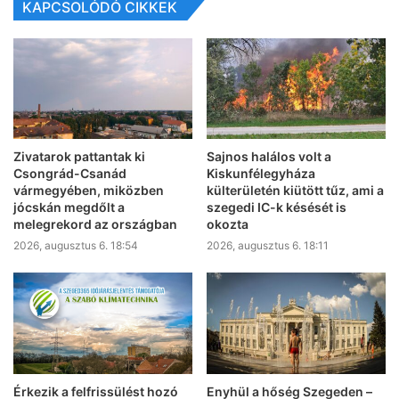
KAPCSOLÓDÓ CIKKEK
Zivatarok pattantak ki
Sajnos halálos volt a
Csongrád-Csanád
Kiskunfélegyháza
vármegyében, miközben
külterületén kiütött tűz, ami a
jócskán megdőlt a
szegedi IC-k késését is
melegrekord az országban
okozta
2026, augusztus 6. 18:54
2026, augusztus 6. 18:11
Érkezik a felfrissülést hozó
Enyhül a hőség Szegeden –