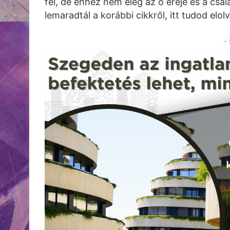
fel, de ehhez nem elég az ő ereje és a csalá
lemaradtál a korábbi cikkről, itt tudod elo
-