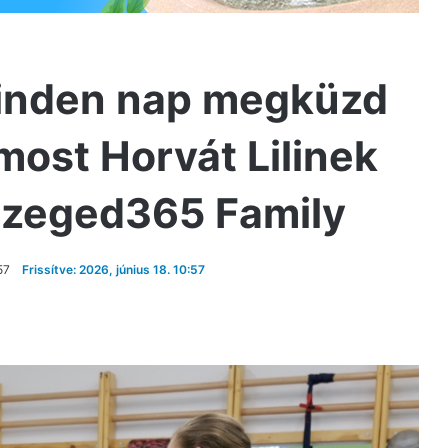
 minden nap megküzd
most Horvát Lilinek
 Szeged365 Family
57
Frissítve: 2026, június 18. 10:57