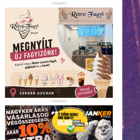
- Hirdetés -
- Hirdetés -