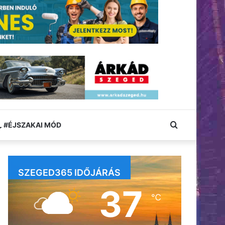
Keresés:
#ÉJSZAKAI MÓD
SZEGED365 IDŐJÁRÁS
37
℃