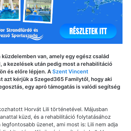
an küzdelemben van, amely egy egész család
, a kezelések után pedig most a rehabilitáció
ön és előre lépjen. A
Szent Vincent
 azt kérjük a Szeged365 Familytől, hogy aki
megosztás, egy apró támogatás is valódi segítség
ozhatott Horvát Lili történetével. Májusban
anattal küzd, és a rehabilitáció folytatásához
a legfontosabb üzenet, ami most is: Lili nem adja