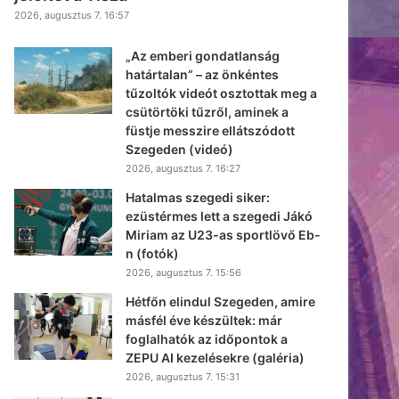
2026, augusztus 7. 16:57
„Az emberi gondatlanság
határtalan” – az önkéntes
tűzoltók videót osztottak meg a
csütörtöki tűzről, aminek a
füstje messzire ellátszódott
Szegeden (videó)
2026, augusztus 7. 16:27
Hatalmas szegedi siker:
ezüstérmes lett a szegedi Jákó
Miriam az U23-as sportlövő Eb-
n (fotók)
2026, augusztus 7. 15:56
Hétfőn elindul Szegeden, amire
másfél éve készültek: már
foglalhatók az időpontok a
ZEPU AI kezelésekre (galéria)
2026, augusztus 7. 15:31