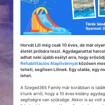
Horvát Lili még csak 10 éves, de már oly
életét próbára teszi. Agydaganattal harcol
adhat neki újabb esélyt arra, hogy erősödj
Rehabilitációs Alapítvánnyal
közösen most
teheti, segítsen Lilinek. Egy utalás, egy 
lehet.
A Szeged365 Family már korábban is találk
írtunk arról, hogy a 10 éves kislány agydag
segítségre van szüksége. Akkor is az volt 