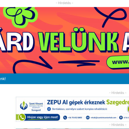
- Hirdetés -
unk!
- Hirdetés -
- Hirdetés -