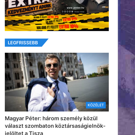
LEGFRISSEBB
KÖZÉLET
Magyar Péter: három személy közül
választ szombaton köztársaságielnök-
jelöltet a Tisza