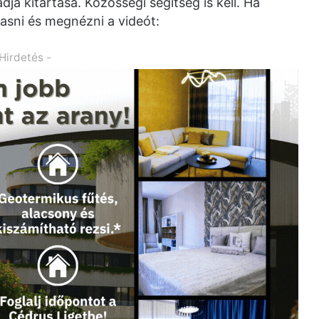
dja kitartása. Közösségi segítség is kell. Ha
lvasni és megnézni a videót:
 Hirdetés -