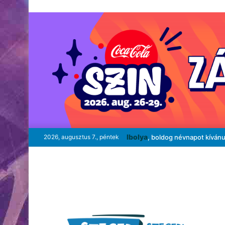
Ibolya
2026, augusztus 7., péntek
, boldog névnapot kíván