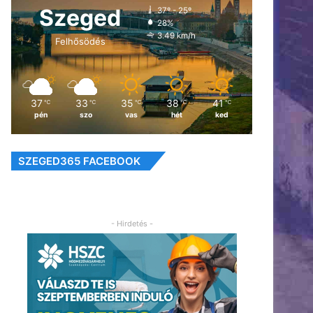
Szeged
37º - 25º
28%
3.49 km/h
Felhősödés
37
33
35
38
41
℃
℃
℃
℃
℃
pén
szo
vas
hét
ked
SZEGED365 FACEBOOK
- Hirdetés -