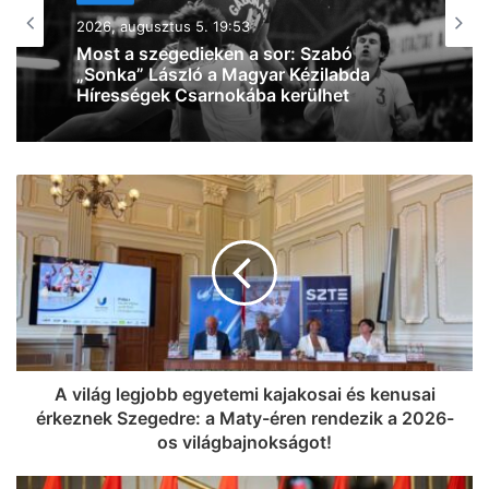
2026, augusztus 4. 09:56
Tart a felkészülés: fiatalos, lendületes
Szegedet képzelnek el Bánhidiék az új
szezonra
A világ legjobb egyetemi kajakosai és kenusai
érkeznek Szegedre: a Maty-éren rendezik a 2026-
os világbajnokságot!