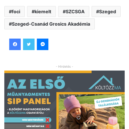
foci
kiemelt
SZCSGA
Szeged
Szeged-Csanád Grosics Akadémia
Facebook
Twitter
Messenger
- Hirdetés -