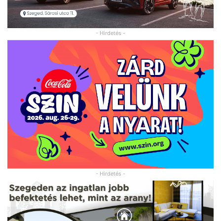
- Hirdetés -
- Hirdetés -