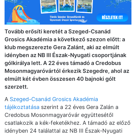
Tovább erősíti keretét a Szeged-Csanád
Grosics Akadémia a következő szezon előtt: a
klub megszerezte Gera Zalánt, aki az elmúlt
idényben az NB III Észak-Nyugati csoportjának
gólkirálya lett. A 22 éves támadó a Credobus
Mosonmagyaróvártól érkezik Szegedre, ahol az
elmúlt két évben összesen 40 bajnoki gólt
szerzett.
A
Szeged-Csanád Grosics Akadémia
tájékoztatása
szerint a 22 éves Gera Zalán a
Credobus Mosonmagyaróvár együttesétől
csatlakozik a kék-feketékhez. A támadó az előző
idényben 24 találattal az NB III Észak-Nyugati