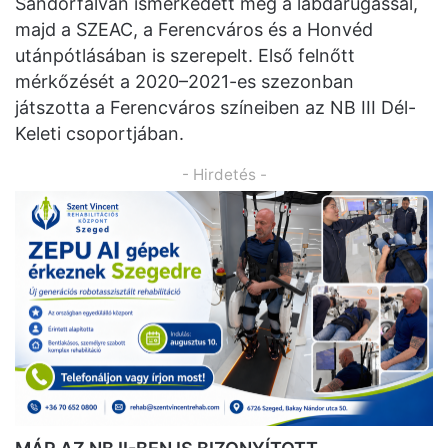
Sándorfalván ismerkedett meg a labdarúgással,
majd a SZEAC, a Ferencváros és a Honvéd
utánpótlásában is szerepelt. Első felnőtt
mérkőzését a 2020–2021-es szezonban
játszotta a Ferencváros színeiben az NB III Dél-
Keleti csoportjában.
- Hirdetés -