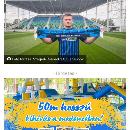
Fotó forrása: Szeged-Csanád GA / Facebook
- Hirdetés -