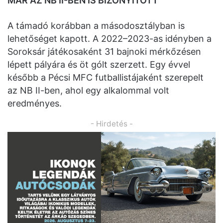
MÁR AZ NB II-BEN IS BIZONYÍTOTT
A támadó korábban a másodosztályban is
lehetőséget kapott. A 2022–2023-as idényben a
Soroksár játékosaként 31 bajnoki mérkőzésen
lépett pályára és öt gólt szerzett. Egy évvel
később a Pécsi MFC futballistájaként szerepelt
az NB II-ben, ahol egy alkalommal volt
eredményes.
- Hirdetés -