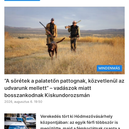
MINDENMÁS
“A sörétek a palatetőn pattognak, közvetlenül az
udvarunk mellett” – vadászok miatt
bosszankodnak Kiskundorozsmán
2026, augusztus 6. 19:50
Verekedés tört ki Hódmezővásárhely
központjában: az egyik férfi többször is
megütötte, majd a fémkorlátnak csapta a