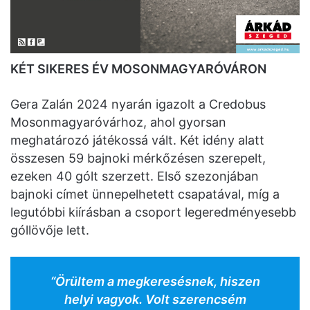
KÉT SIKERES ÉV MOSONMAGYARÓVÁRON
Gera Zalán 2024 nyarán igazolt a Credobus
Mosonmagyaróvárhoz, ahol gyorsan
meghatározó játékossá vált. Két idény alatt
összesen 59 bajnoki mérkőzésen szerepelt,
ezeken 40 gólt szerzett. Első szezonjában
bajnoki címet ünnepelhetett csapatával, míg a
legutóbbi kiírásban a csoport legeredményesebb
góllövője lett.
“Örültem a megkeresésnek, hiszen
helyi vagyok. Volt szerencsém