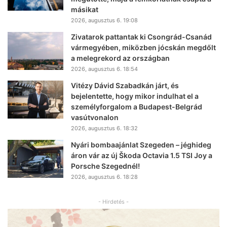
másikat
2026, augusztus 6. 19:08
Zivatarok pattantak ki Csongrád-Csanád
vármegyében, miközben jócskán megdőlt
a melegrekord az országban
2026, augusztus 6. 18:54
Vitézy Dávid Szabadkán járt, és
bejelentette, hogy mikor indulhat el a
személyforgalom a Budapest-Belgrád
vasútvonalon
2026, augusztus 6. 18:32
Nyári bombaajánlat Szegeden – jéghideg
áron vár az új Škoda Octavia 1.5 TSI Joy a
Porsche Szegednél!
2026, augusztus 6. 18:28
- Hirdetés -