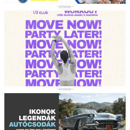
- Hirdetés -
- Hirdetés -