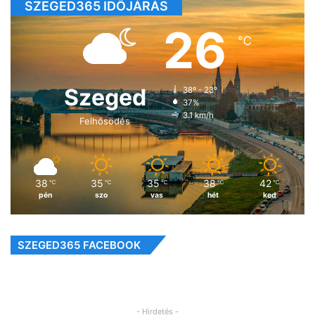
SZEGED365 IDŐJÁRÁS
26
℃
Szeged
38º - 23º
37%
3.1 km/h
Felhősödés
38
35
35
38
42
℃
℃
℃
℃
℃
pén
szo
vas
hét
ked
SZEGED365 FACEBOOK
- Hirdetés -