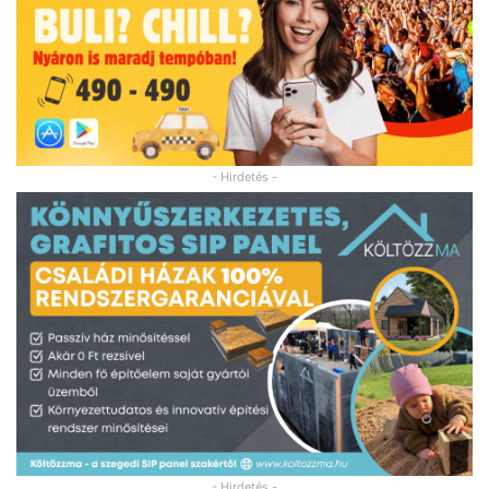
- Hirdetés -
- Hirdetés -