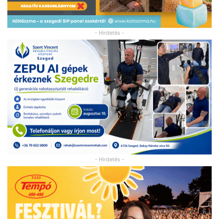
- Hirdetés -
- Hirdetés -