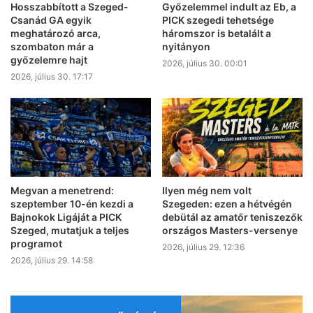
Hosszabbított a Szeged-
Győzelemmel indult az Eb, a
Csanád GA egyik
PICK szegedi tehetsége
meghatározó arca,
háromszor is betalált a
szombaton már a
nyitányon
győzelemre hajt
2026, július 30. 00:01
2026, július 30. 17:17
Megvan a menetrend:
Ilyen még nem volt
szeptember 10-én kezdi a
Szegeden: ezen a hétvégén
Bajnokok Ligáját a PICK
debütál az amatőr teniszezők
Szeged, mutatjuk a teljes
országos Masters-versenye
programot
2026, július 29. 12:36
2026, július 29. 14:58