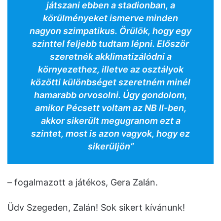
játszani ebben a stadionban, a
körülményeket ismerve minden
nagyon szimpatikus. Örülök, hogy egy
szinttel feljebb tudtam lépni. Először
szeretnék akklimatizálódni a
környezethez, illetve az osztályok
közötti különbséget szeretném minél
hamarabb orvosolni. Úgy gondolom,
amikor Pécsett voltam az NB II-ben,
akkor sikerült megugranom ezt a
szintet, most is azon vagyok, hogy ez
sikerüljön”
– fogalmazott a játékos, Gera Zalán.
Üdv Szegeden, Zalán! Sok sikert kívánunk!