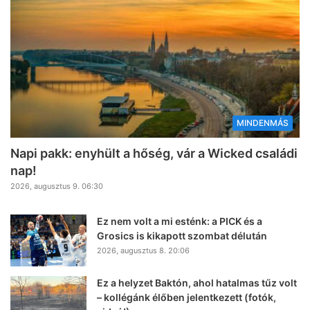
MINDENMÁS
Napi pakk: enyhült a hőség, vár a Wicked családi
nap!
2026, augusztus 9. 06:30
Ez nem volt a mi esténk: a PICK és a
Grosics is kikapott szombat délután
2026, augusztus 8. 20:06
Ez a helyzet Baktón, ahol hatalmas tűz volt
– kollégánk élőben jelentkezett (fotók,