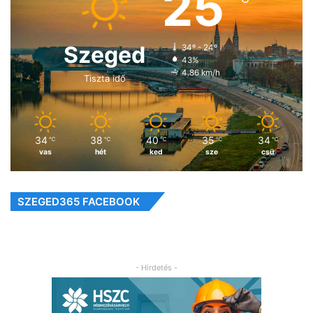
25
Szeged
34º - 24º
43%
4.86 km/h
Tiszta idő
34
38
40
35
34
℃
℃
℃
℃
℃
vas
hét
ked
sze
csü
SZEGED365 FACEBOOK
- Hirdetés -