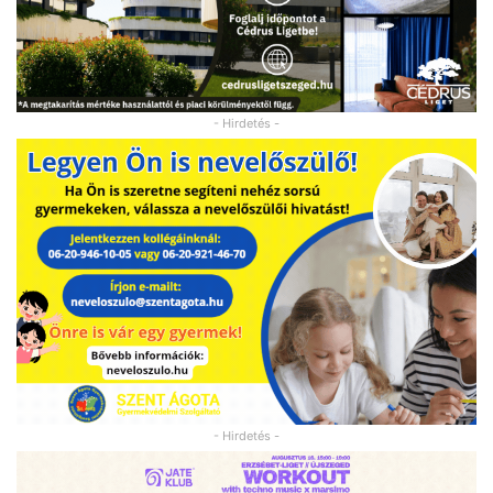
- Hirdetés -
- Hirdetés -