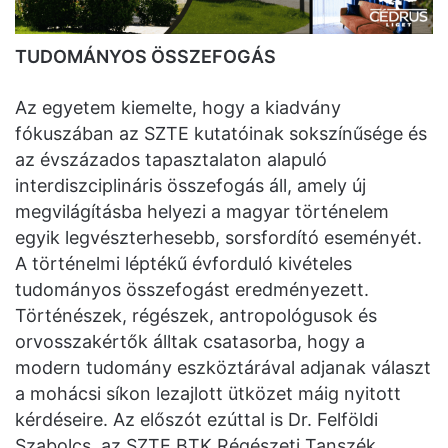
TUDOMÁNYOS ÖSSZEFOGÁS
Az egyetem kiemelte, hogy a kiadvány
fókuszában az SZTE kutatóinak sokszínűsége és
az évszázados tapasztalaton alapuló
interdiszciplináris összefogás áll, amely új
megvilágításba helyezi a magyar történelem
egyik legvészterhesebb, sorsfordító eseményét.
A történelmi léptékű évforduló kivételes
tudományos összefogást eredményezett.
Történészek, régészek, antropológusok és
orvosszakértők álltak csatasorba, hogy a
modern tudomány eszköztárával adjanak választ
a mohácsi síkon lezajlott ütközet máig nyitott
kérdéseire. Az előszót ezúttal is Dr. Felföldi
Szabolcs, az SZTE BTK Régészeti Tanszék