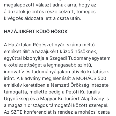
megalapozott választ adnak arra, hogy az
áldozatok jelentős része célzott, tömeges
kivégzés áldozata lett a csata után.
HAZÁJUKÉRT KÜDŐ HŐSÖK
A Határtalan Régészet nyári száma méltó
emléket állít a hazájukért küzdő hősöknek,
egyúttal bizonyítja a Szegedi Tudományegyetem
elkötelezettségét a legmagasabb szintű,
innovatív és tudományágakon átívelő kutatások
iránt. A kiadvány megjelenését a MOHÁCS 500
emlékév keretében a Nemzeti Örökség Intézete
támogatta, mellette pedig a Petőfi Kulturális
Ügynökség és a Magyar Kultúráért Alapítvány is
a magazin országos támogatói között szerepel.
Az SZTE konferenciát is rendez a mohácsi csata