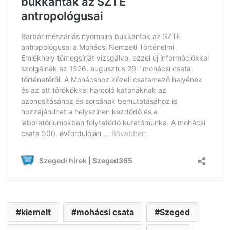
kiemelt
mohácsi csata
Szeged