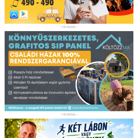
- Hirdetés -
- Hirdetés -