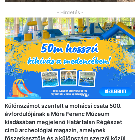
- Hirdetés -
Különszámot szentelt a mohácsi csata 500.
évfordulójának a Móra Ferenc Múzeum
kiadásában megjelenő Határtalan Régészet
című archeológiai magazin, amelynek
főszerkesztője és a különszám szerzői közül