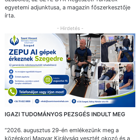
egyetemi adjunktusa, a magazin főszerkesztője
írta.
- Hirdetés -
IGAZI TUDOMÁNYOS PEZSGÉS INDULT MEG
“2026. augusztus 29-én emlékezünk meg a
középkori Magyar Királyság vesztét okozó és a