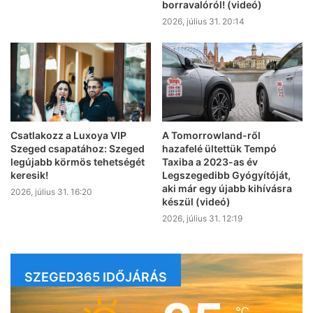
borravalóról! (videó)
2026, július 31. 20:14
Csatlakozz a Luxoya VIP
A Tomorrowland-ről
Szeged csapatához: Szeged
hazafelé ültettük Tempó
legújabb körmös tehetségét
Taxiba a 2023-as év
keresik!
Legszegedibb Gyógyítóját,
aki már egy újabb kihívásra
2026, július 31. 16:20
készül (videó)
2026, július 31. 12:19
SZEGED365 IDŐJÁRÁS
℃