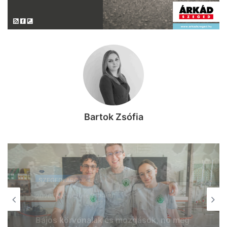
Bartok Zsófia
SZEGEDI ARCOK
SZEGEDI ARCOK
2026, augusztus 6. 08:46
2026, augusztus 7. 07:58
Eredetileg gyógyszerésznek készült,
most Szegeden segíti a betegek