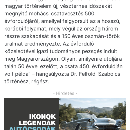
magyar történelem új, vészterhes időszakát
megnyitó mohácsi csatavesztés 500.
évfordulójáról, amellyel felgyorsult az a hosszú,
korábbi folyamat, mely végül az ország három
részre szakadását és a 150 éves oszmán-török
uralmat eredményezte. Az évforduló
közeledtével igazi tudományos pezsgés indult
meg Magyarországon. Olyan, amilyenre utoljára
talán 50 évvel ezelőtt, a csata 450. évfordulóján
volt példa” – hangsúlyozta Dr. Felföldi Szabolcs
történész, régész.
- Hirdetés -