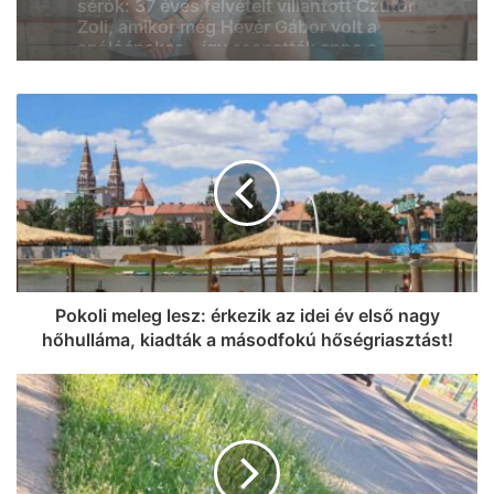
felépülését Tabatabai Nejad Flóra
(videó)
Le a kalappal: az SZTE Mérnöki Kar
csapata Franciaországot is
meghódíthatja, Magyarországot és
Szegedet képviselhetik az európai
döntőben
Pokoli meleg lesz: érkezik az idei év első nagy
hőhulláma, kiadták a másodfokú hőségriasztást!