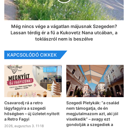
Még nincs vége a vágatlan májusnak Szegeden?
Lassan térdig ér a fű a Kukovetz Nana utcában, a
toklászról nem is beszélve
KAPCSOLÓDÓ CIKKEK
Csavarodj rá a retro
Szegedi Pletykák: “a család
lágyfagyira a szegedi
nem támogatja, de én
hőségben – új üzletet nyitott
megjutalmazom azt, aki jól
a Retro Fagyi
viselkedik” – avagy ezt
gondolják a szegediek a
2026, augusztus 3. 11:18