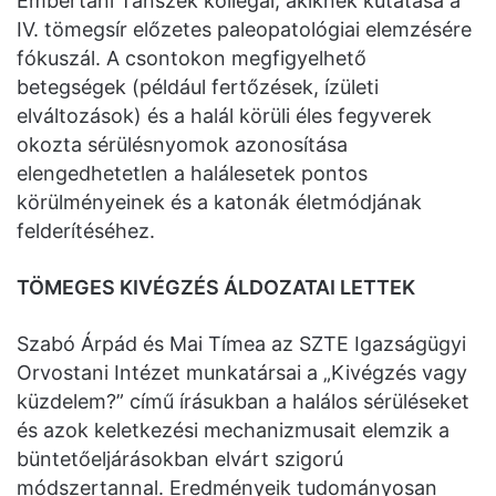
Embertani Tanszék kollégái, akiknek kutatása a
IV. tömegsír előzetes paleopatológiai elemzésére
fókuszál. A csontokon megfigyelhető
betegségek (például fertőzések, ízületi
elváltozások) és a halál körüli éles fegyverek
okozta sérülésnyomok azonosítása
elengedhetetlen a halálesetek pontos
körülményeinek és a katonák életmódjának
felderítéséhez.
TÖMEGES KIVÉGZÉS ÁLDOZATAI LETTEK
Szabó Árpád és Mai Tímea az SZTE Igazságügyi
Orvostani Intézet munkatársai a „Kivégzés vagy
küzdelem?” című írásukban a halálos sérüléseket
és azok keletkezési mechanizmusait elemzik a
büntetőeljárásokban elvárt szigorú
módszertannal. Eredményeik tudományosan