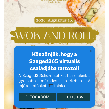
Köszönjük, hogy a
Szeged365 virtuális
családjába tartozol!
A Szeged365.hu-n sütiket használunk a
gyorsabb működés érdekében. A
tájékoztatónkat
ITT
találod.
ELFOGADOM
ELUTASÍTOM