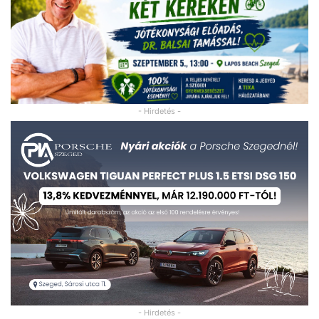
- Hirdetés -
- Hirdetés -