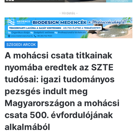
- Hirdetés -
SZEGEDI ARCOK
A mohácsi csata titkainak
nyomába eredtek az SZTE
tudósai: igazi tudományos
pezsgés indult meg
Magyarországon a mohácsi
csata 500. évfordulójának
alkalmából