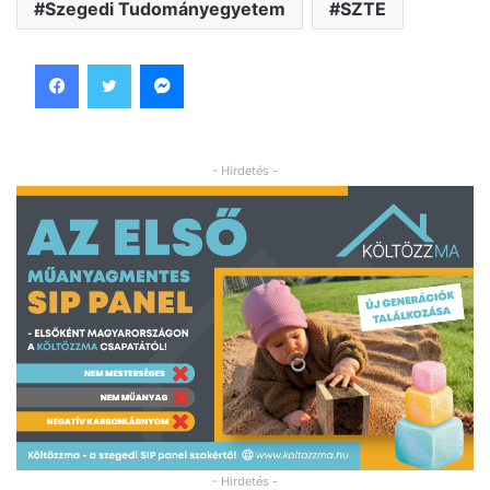
Szegedi Tudományegyetem
SZTE
Facebook
Twitter
Messenger
- Hirdetés -
- Hirdetés -