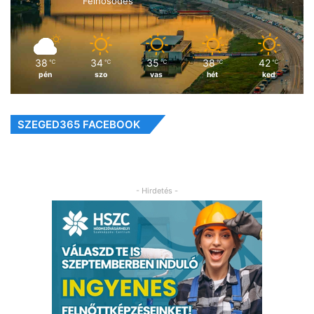
Felhősödés
38
34
35
38
42
℃
℃
℃
℃
℃
pén
szo
vas
hét
ked
SZEGED365 FACEBOOK
- Hirdetés -