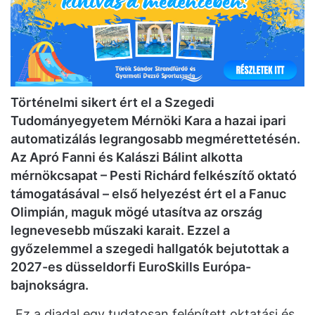
Történelmi sikert ért el a Szegedi
Tudományegyetem Mérnöki Kara a hazai ipari
automatizálás legrangosabb megmérettetésén.
Az Apró Fanni és Kalászi Bálint alkotta
mérnökcsapat – Pesti Richárd felkészítő oktató
támogatásával – első helyezést ért el a Fanuc
Olimpián, maguk mögé utasítva az ország
legnevesebb műszaki karait. Ezzel a
győzelemmel a szegedi hallgatók bejutottak a
2027-es düsseldorfi EuroSkills Európa-
bajnokságra.
„Ez a diadal egy tudatosan felépített oktatási és