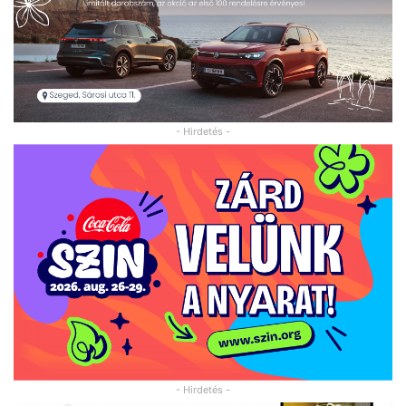
- Hirdetés -
- Hirdetés -