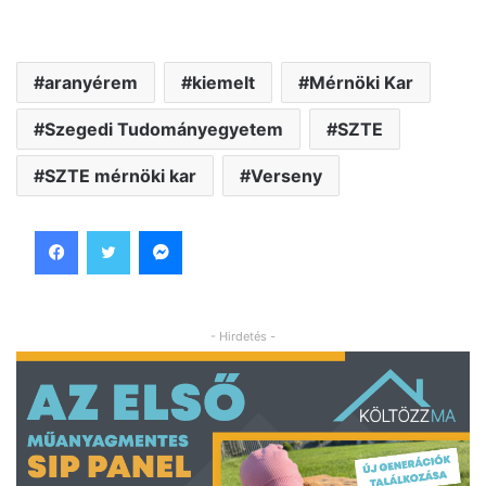
aranyérem
kiemelt
Mérnöki Kar
Szegedi Tudományegyetem
SZTE
SZTE mérnöki kar
Verseny
Facebook
Twitter
Messenger
- Hirdetés -