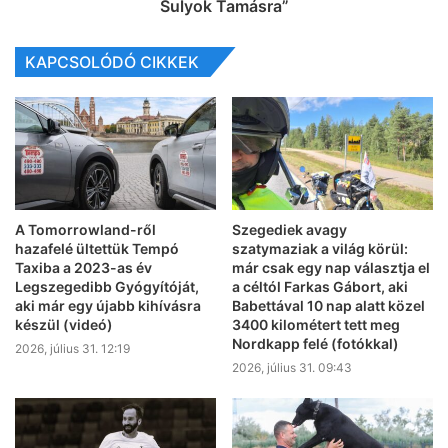
Sulyok Tamásra”
KAPCSOLÓDÓ CIKKEK
A Tomorrowland-ről
Szegediek avagy
hazafelé ültettük Tempó
szatymaziak a világ körül:
Taxiba a 2023-as év
már csak egy nap választja el
Legszegedibb Gyógyítóját,
a céltól Farkas Gábort, aki
aki már egy újabb kihívásra
Babettával 10 nap alatt közel
készül (videó)
3400 kilométert tett meg
Nordkapp felé (fotókkal)
2026, július 31. 12:19
2026, július 31. 09:43