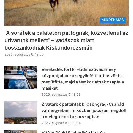
MINDENMÁS
“A sörétek a palatetőn pattognak, közvetlenül az
udvarunk mellett” – vadászok miatt
bosszankodnak Kiskundorozsmán
2026, augusztus 6. 19:50
Verekedés tört ki Hódmezővásárhely
központjában: az egyik férfi többször is
megütötte, majd a fémkorlátnak csapta a
másikat
2026, augusztus 6. 19:08
Zivatarok pattantak ki Csongrád-Csanád
vármegyében, miközben jócskán megdőlt
a melegrekord az országban
2026, augusztus 6. 18:54
Vitézy Dávid Szabadkán járt, és