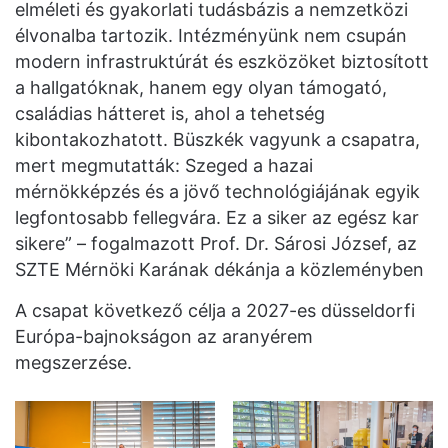
elméleti és gyakorlati tudásbázis a nemzetközi
élvonalba tartozik. Intézményünk nem csupán
modern infrastruktúrát és eszközöket biztosított
a hallgatóknak, hanem egy olyan támogató,
családias hátteret is, ahol a tehetség
kibontakozhatott. Büszkék vagyunk a csapatra,
mert megmutatták: Szeged a hazai
mérnökképzés és a jövő technológiájának egyik
legfontosabb fellegvára. Ez a siker az egész kar
sikere” – fogalmazott Prof. Dr. Sárosi József, az
SZTE Mérnöki Karának dékánja a közleményben
A csapat következő célja a 2027-es düsseldorfi
Európa-bajnokságon az aranyérem
megszerzése.