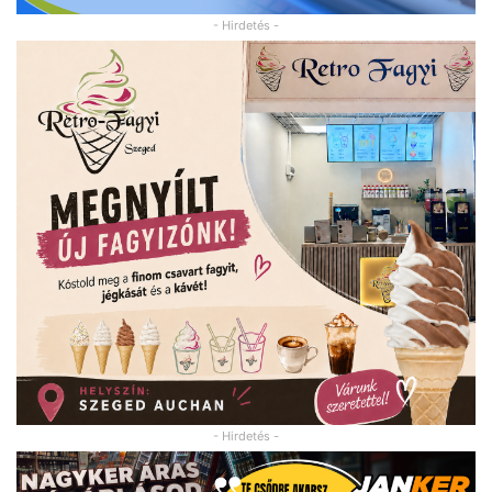
- Hirdetés -
- Hirdetés -