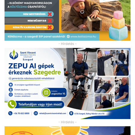
- Hirdetés -
- Hirdetés -