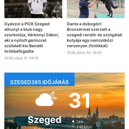
Gyászol a PICK Szeged:
Dante a dobogón!
elhunyt a klub nagy
Bronzérmet szerzett a
szurkolója, Várkonyi Gábor,
szegedi rendőr és szolgálati
aki a nyitott gerinccel
kutyája egy nemzetközi
született kis Bendét
versenyen (fotókkal)
örökbefogadta
2026, július 30. 16:45
2026, július 31. 09:18
SZEGED365 IDŐJÁRÁS
31
℃
Szeged
38º - 21º
24%
3.65 km/h