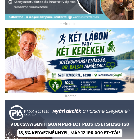
- Hirdetés -
- Hirdetés -