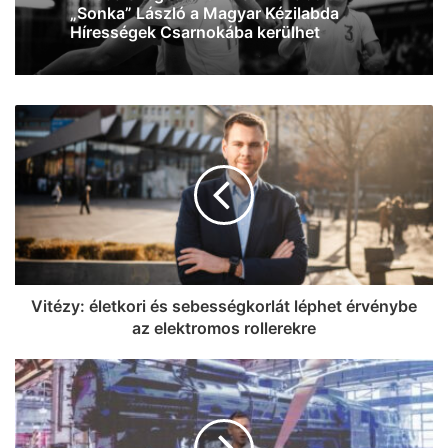
Szegedet képzelnek el Bánhidiék az új
szezonra
Vitézy: életkori és sebességkorlát léphet érvénybe
az elektromos rollerekre