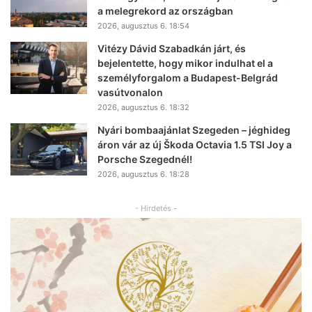
a melegrekord az országban
2026, augusztus 6. 18:54
Vitézy Dávid Szabadkán járt, és
bejelentette, hogy mikor indulhat el a
személyforgalom a Budapest-Belgrád
vasútvonalon
2026, augusztus 6. 18:32
Nyári bombaajánlat Szegeden – jéghideg
áron vár az új Škoda Octavia 1.5 TSI Joy a
Porsche Szegednél!
2026, augusztus 6. 18:28
- Hirdetés -