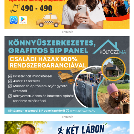
- Hirdetés -
- Hirdetés -