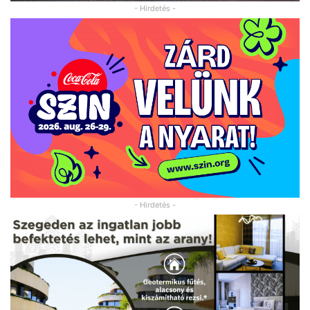
- Hirdetés -
- Hirdetés -