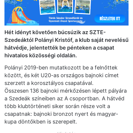
Hét idényt követően búcsúzik az SZTE-
Szedeáktól Polányi Kristóf, a klub saját nevelésű
hátvédje, jelentették be
pénteken
a csapat
hivatalos közösségi oldalán.
Polányi 2019-ben mutatkozott be a felnőttek
között, és két U20-as országos bajnoki címet
szerzett a korosztályos csapatával.
Összesen
136 bajnoki mérkőzésen lépett pályára
a Szedeák színeiben az A csoportban. A hátvéd
több klubtörténeti siker során része volt a
csapatnak: bajnoki bronzot nyert és magyar-
kupa döntőkben is szerepelt.