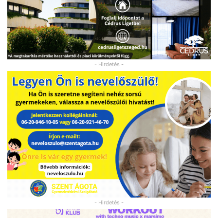
- Hirdetés -
- Hirdetés -