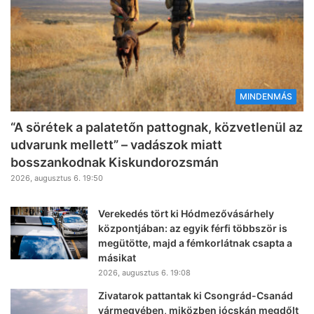
MINDENMÁS
“A sörétek a palatetőn pattognak, közvetlenül az
udvarunk mellett” – vadászok miatt
bosszankodnak Kiskundorozsmán
2026, augusztus 6. 19:50
Verekedés tört ki Hódmezővásárhely
központjában: az egyik férfi többször is
megütötte, majd a fémkorlátnak csapta a
másikat
2026, augusztus 6. 19:08
Zivatarok pattantak ki Csongrád-Csanád
vármegyében, miközben jócskán megdőlt