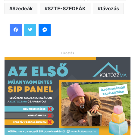
Szedeák
SZTE-SZEDEÁK
távozás
Facebook
Twitter
Messenger
- Hirdetés -