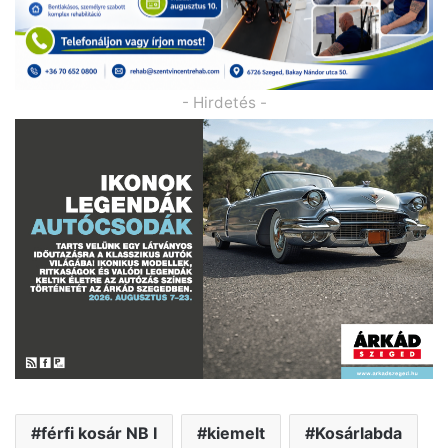
- Hirdetés -
férfi kosár NB I
kiemelt
Kosárlabda