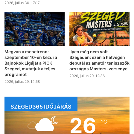
2026, július 30. 17:17
Megvan a menetrend:
Ilyen még nem volt
szeptember 10-én kezdi a
Szegeden: ezen a hétvégén
Bajnokok Ligáját a PICK
debütál az amatőr teniszezők
Szeged, mutatjuk a teljes
országos Masters-versenye
programot
2026, július 29. 12:36
2026, július 29. 14:58
SZEGED365 IDŐJÁRÁS
26
℃