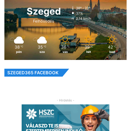
Szeged
38º - 23º
37%
2.14 km/h
Felhősödés
38
35
36
39
42
℃
℃
℃
℃
℃
pén
szo
vas
hét
ked
SZEGED365 FACEBOOK
- Hirdetés -