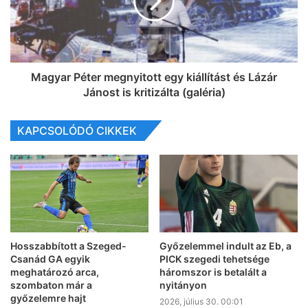
Magyar Péter megnyitott egy kiállítást és Lázár
Jánost is kritizálta (galéria)
KAPCSOLÓDÓ CIKKEK
Hosszabbított a Szeged-
Győzelemmel indult az Eb, a
Csanád GA egyik
PICK szegedi tehetsége
meghatározó arca,
háromszor is betalált a
szombaton már a
nyitányon
győzelemre hajt
2026, július 30. 00:01