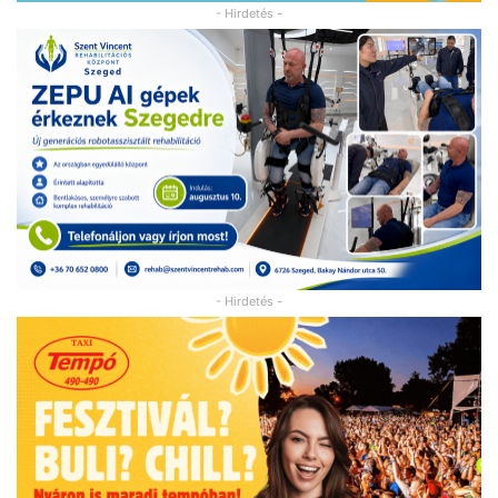
- Hirdetés -
- Hirdetés -