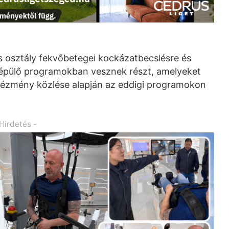
ós osztály fekvőbetegei kockázatbecslésre és
épülő programokban vesznek részt, amelyeket
ntézmény közlése alapján az eddigi programokon
 Hirdetés -