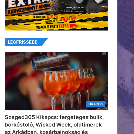
LEGFRISSEBB
KIKAPCS
Szeged365 Kikapcs: fergeteges bulik,
borkóstoló, Wicked Week, oldtimerek
az Árkádban, kosárbajnokság és