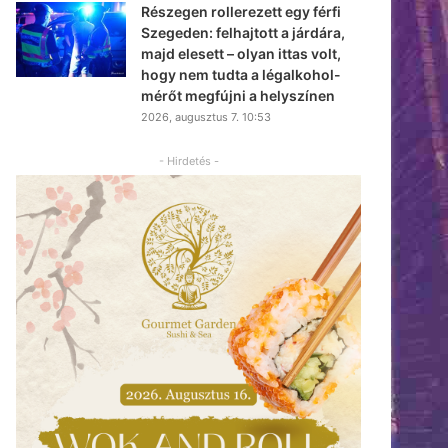
Részegen rollerezett egy férfi
Szegeden: felhajtott a járdára,
majd elesett – olyan ittas volt,
hogy nem tudta a légalkohol-
mérőt megfújni a helyszínen
2026, augusztus 7. 10:53
- Hirdetés -