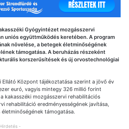
Kakasszéki Gyógyintézet mozgásszervi
mán uniós együttműködés keretében. A program
ágának növelése, a betegek életminőségének
itelének támogatása. A beruházás részeként
kturális korszerűsítések és új orvostechnológiai
llátó Központ tájékoztatása szerint a jövő év
er euró, vagyis mintegy 326 millió forint
a kakasszéki mozgásszervi rehabilitációs
vi rehabilitáció eredményességének javítása,
s életminőségének támogatása.
 Hirdetés -