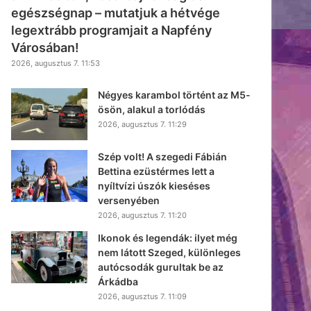
egészségnap – mutatjuk a hétvége
legextrább programjait a Napfény
Városában!
2026, augusztus 7. 11:53
Négyes karambol történt az M5-
ösön, alakul a torlódás
2026, augusztus 7. 11:29
Szép volt! A szegedi Fábián
Bettina ezüstérmes lett a
nyíltvízi úszók kieséses
versenyében
2026, augusztus 7. 11:20
Ikonok és legendák: ilyet még
nem látott Szeged, különleges
autócsodák gurultak be az
Árkádba
2026, augusztus 7. 11:09