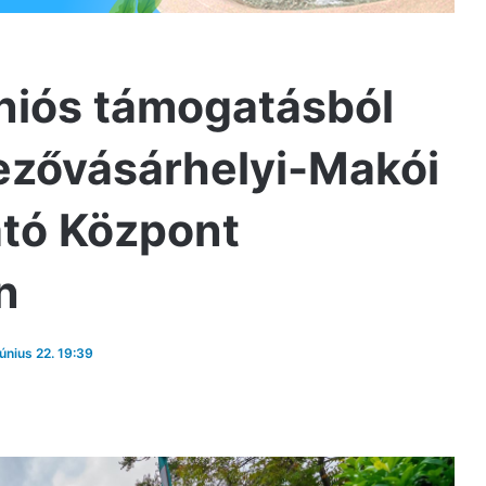
 uniós támogatásból
mezővásárhelyi-Makói
átó Központ
n
június 22. 19:39