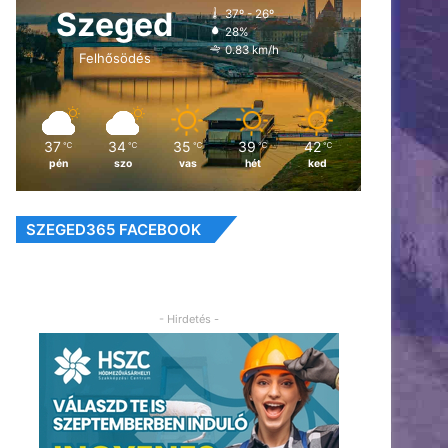
Szeged
37º - 26º
28%
0.83 km/h
Felhősödés
37
34
35
39
42
℃
℃
℃
℃
℃
pén
szo
vas
hét
ked
SZEGED365 FACEBOOK
- Hirdetés -