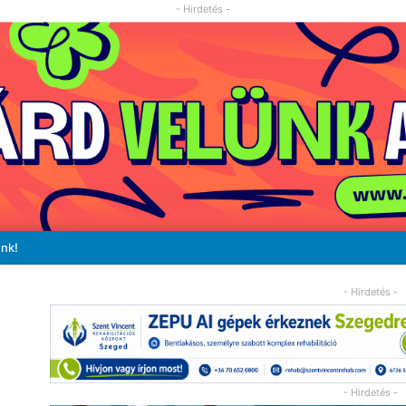
- Hirdetés -
unk!
- Hirdetés -
- Hirdetés -