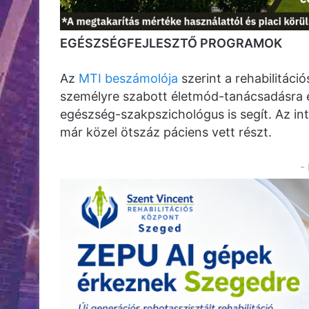
EGÉSZSÉGFEJLESZTŐ PROGRAMOK
Az
MTI beszámolója
szerint a rehabilitáci
személyre szabott életmód-tanácsadásra 
egészség-szakpszichológus is segít. Az i
már közel ötszáz páciens vett részt.
-