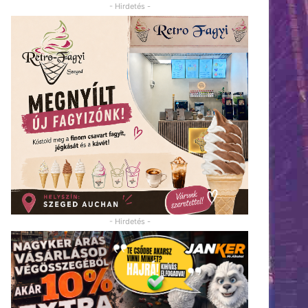
- Hirdetés -
- Hirdetés -