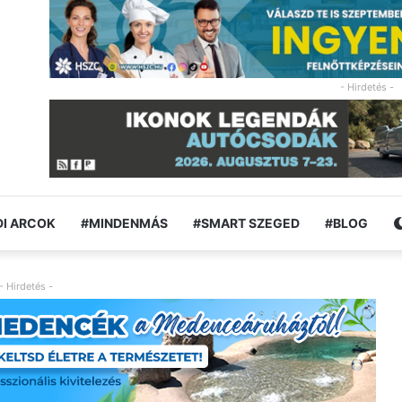
- Hirdetés -
I ARCOK
#MINDENMÁS
#SMART SZEGED
#BLOG
- Hirdetés -