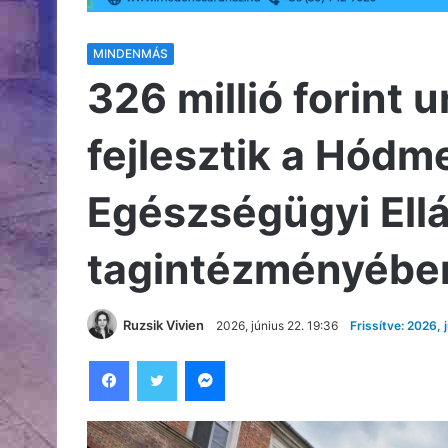
MINDENMÁS
326 millió forint
fejlesztik a Hód
Egészségügyi Ell
tagintézményébe
Ruzsik Vivien
2026, június 22. 19:36
Frissítve: 2026, 
Facebook
Twitter
Messenger