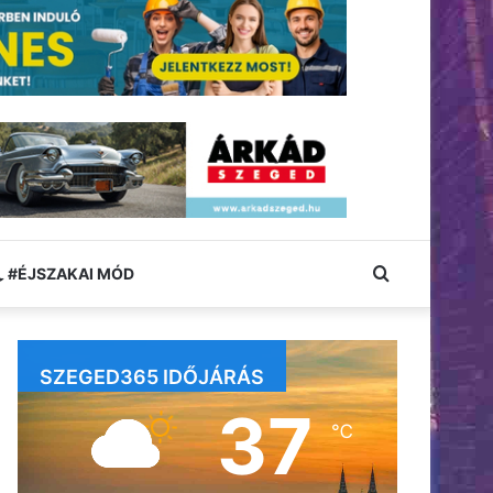
Keresés:
#ÉJSZAKAI MÓD
SZEGED365 IDŐJÁRÁS
37
℃