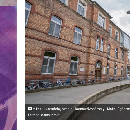
A kép illusztráció, azon a Hódmezővásárhelyi-Makói Egészs
forrása: csmekhm.hu