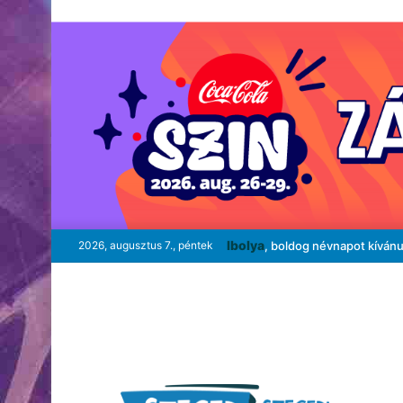
Ibolya
2026, augusztus 7., péntek
, boldog névnapot kíván