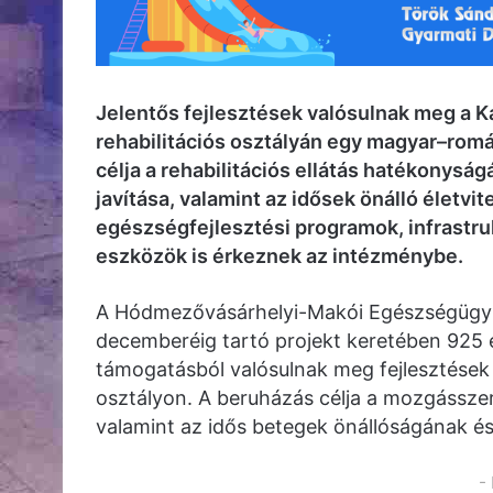
Jelentős fejlesztések valósulnak meg a 
rehabilitációs osztályán egy magyar–ro
célja a rehabilitációs ellátás hatékonys
javítása, valamint az idősek önálló életv
egészségfejlesztési programok, infrastru
eszközök is érkeznek az intézménybe.
A Hódmezővásárhelyi-Makói Egészségügyi E
decemberéig tartó projekt keretében 925 ez
támogatásból valósulnak meg fejlesztések 
osztályon. A beruházás célja a mozgásszer
valamint az idős betegek önállóságának é
-