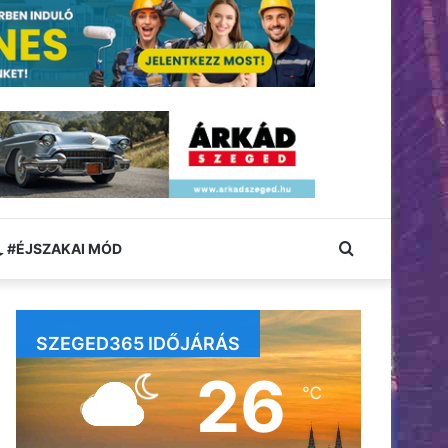
Keresés:
#ÉJSZAKAI MÓD
SZEGED365 IDŐJÁRÁS
26
℃