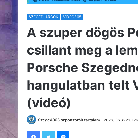
SZEGEDI ARCOK
VIDEO365
A szuper dögös P
csillant meg a le
Porsche Szegedné
hangulatban telt 
(videó)
Szeged365 szponzorált tartalom
2026, június 26. 17:
Facebook
Twitter
Messenger