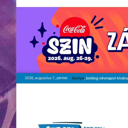
Ibolya
2026, augusztus 7., péntek
, boldog névnapot kíván