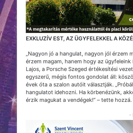
EXKLUZÍV EST, AZ ÜGYFELEKKEL A KÖ
„Nagyon jó a hangulat, nagyon jól érzem 
érzem magam, hanem hogy az ügyfeleink 
Lajos, a Porsche Szeged értékesítési vez
egyszerű, mégis fontos gondolat áll: kös
évek óta a szalon autóit választják. „Prób
hangulatot idehozni. Ha körbenézünk, akkor
érzik magukat a vendégek!” – tette hozzá.
-