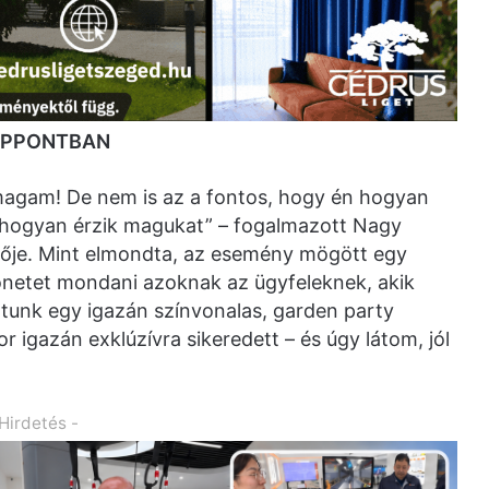
ZÉPPONTBAN
magam! De nem is az a fontos, hogy én hogyan
hogyan érzik magukat” – fogalmazott Nagy
etője. Mint elmondta, az esemény mögött egy
zönetet mondani azoknak az ügyfeleknek, akik
áltunk egy igazán színvonalas, garden party
 igazán exklúzívra sikeredett – és úgy látom, jól
 Hirdetés -