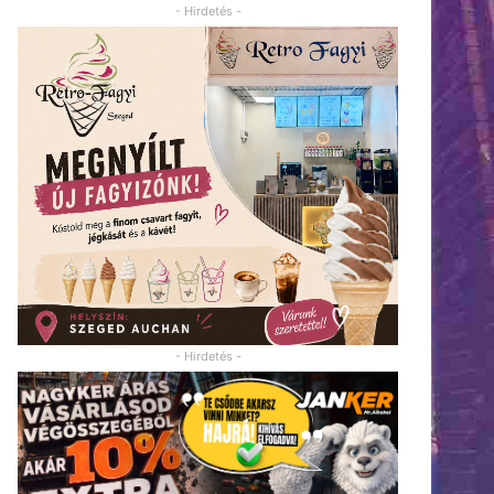
- Hirdetés -
- Hirdetés -