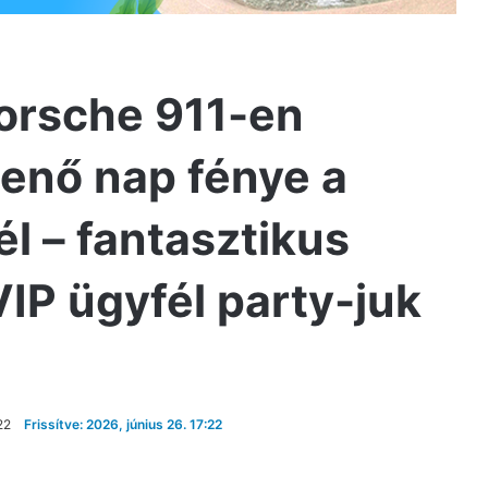
orsche 911-en
menő nap fénye a
l – fantasztikus
VIP ügyfél party-juk
22
Frissítve: 2026, június 26. 17:22