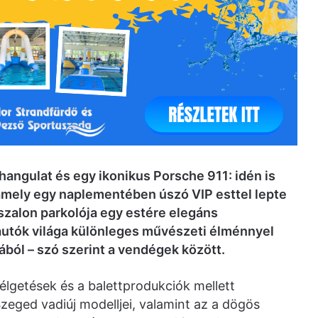
 hangulat és egy ikonikus Porsche 911: idén is
amely egy naplementében úszó VIP esttel lepte
szalon parkolója egy estére elegáns
autók világa különleges művészeti élménnyel
tából – szó szerint a vendégek között.
lgetések és a balettprodukciók mellett
zeged vadiúj modelljei, valamint az a dögös