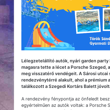
Lélegzetelállító autók, nyári garden party
magasra tette a lécet a Porsche Szeged, 
meg visszatérő vendégeit. A Sárosi utcai 
rendezvénytérré alakult, ahol a prémium 
találkozott a Szegedi Kortárs Balett jóvol
A rendezvény fénypontja az önfeledt beszé
egyértelműen az autók voltak: a Porsche S