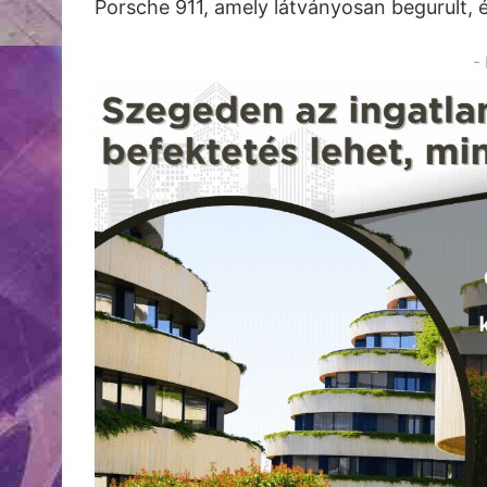
Porsche 911, amely látványosan begurult, 
-