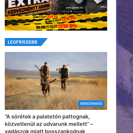
LEGFRISSEBB
MINDENMÁS
“A sörétek a palatetőn pattognak,
közvetlenül az udvarunk mellett” –
vadászok miatt bosszankodnak