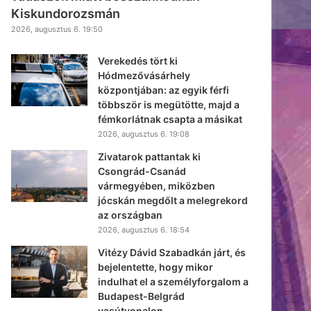
Kiskundorozsmán
2026, augusztus 6. 19:50
Verekedés tört ki
Hódmezővásárhely
központjában: az egyik férfi
többször is megütötte, majd a
fémkorlátnak csapta a másikat
2026, augusztus 6. 19:08
Zivatarok pattantak ki
Csongrád-Csanád
vármegyében, miközben
jócskán megdőlt a melegrekord
az országban
2026, augusztus 6. 18:54
Vitézy Dávid Szabadkán járt, és
bejelentette, hogy mikor
indulhat el a személyforgalom a
Budapest-Belgrád
vasútvonalon