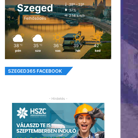
Szeged
38º - 23º
37%
2.14 km/h
Felhősödés
38
35
36
39
42
℃
℃
℃
℃
℃
pén
szo
vas
hét
ked
SZEGED365 FACEBOOK
- Hirdetés -