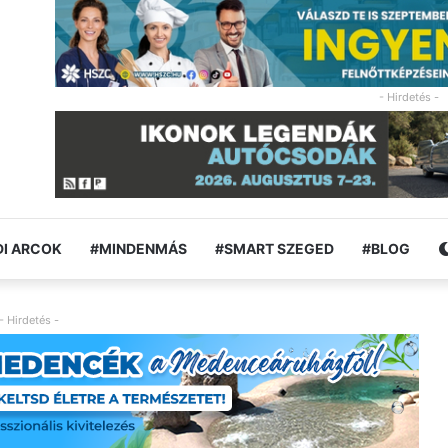
- Hirdetés -
I ARCOK
#MINDENMÁS
#SMART SZEGED
#BLOG
- Hirdetés -