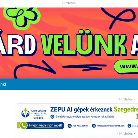
- Hirdetés -
unk!
- Hirdetés -
- Hirdetés -