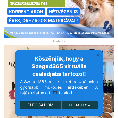
- Hirdetés -
Köszönjük, hogy a
Szeged365 virtuális
családjába tartozol!
A Szeged365.hu-n sütiket használunk a
gyorsabb működés érdekében. A
tájékoztatónkat
ITT
találod.
ELFOGADOM
ELUTASÍTOM