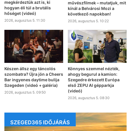
megkérdeztük azt is, ki
művészfilmek – mutatjuk, mit
hogyan éli túl a brutális
kínál a Belvárosi Mozi a
hőséget (videó)
következő napokban!
2026, augusztus 5. 11:30
2026, augusztus 5. 10:22
Készen állsz egy táncolós
Könnyes szemmel nézték,
szombatra? Újra jön a Cheers
ahogy begurul a kamion:
Bar ingyenes daytime bulija
Szegedre érkezett Európa
Szegeden (videó + galéria)
első ZEPU AI gépparkja
(videó)
2026, augusztus 5. 09:50
2026, augusztus 5. 08:30
SZEGED365 IDŐJÁRÁS