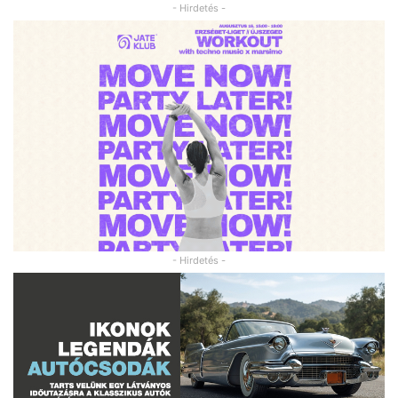
- Hirdetés -
- Hirdetés -