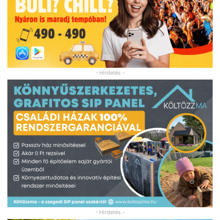
- Hirdetés -
- Hirdetés -