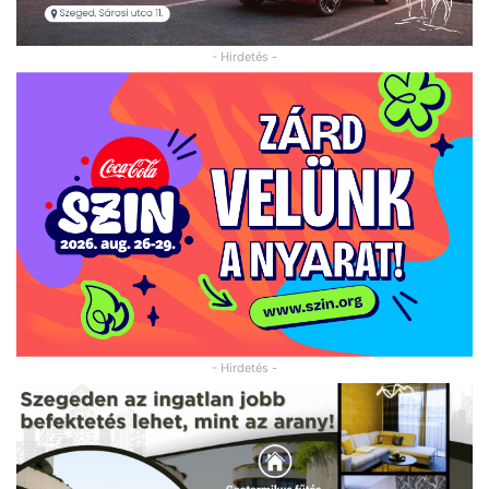
- Hirdetés -
- Hirdetés -