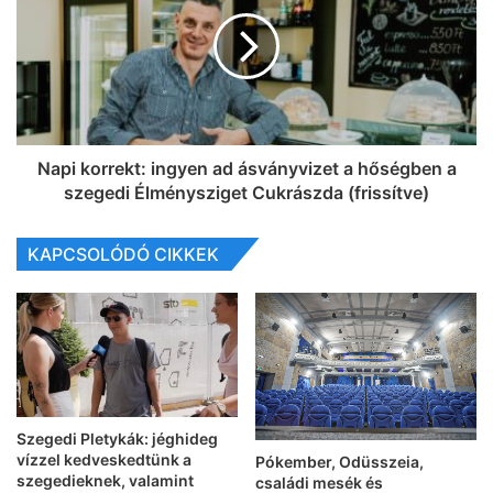
Napi korrekt: ingyen ad ásványvizet a hőségben a
szegedi Élménysziget Cukrászda (frissítve)
KAPCSOLÓDÓ CIKKEK
Szegedi Pletykák: jéghideg
vízzel kedveskedtünk a
Pókember, Odüsszeia,
szegedieknek, valamint
családi mesék és