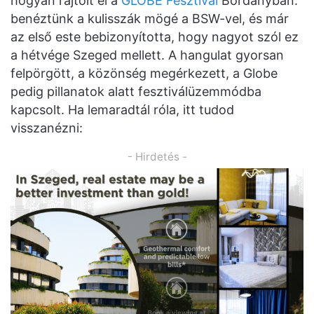
hogyan rajtolt el a
GLOBE Fesztivál
Bordányban:
benéztünk a kulisszák mögé a BSW-vel, és már
az első este bebizonyította, hogy nagyot szól ez
a hétvége Szeged mellett. A hangulat gyorsan
felpörgött, a közönség megérkezett, a Globe
pedig pillanatok alatt fesztiválüzemmódba
kapcsolt. Ha lemaradtál róla, itt tudod
visszanézni:
- Hirdetés -