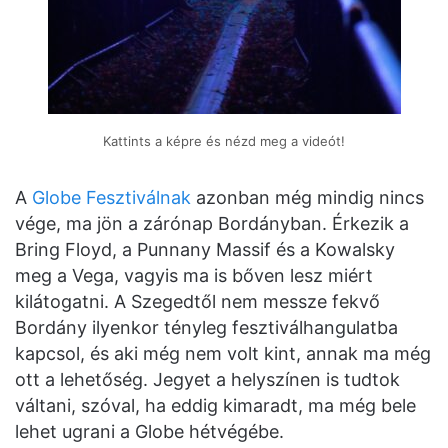
Kattints a képre és nézd meg a videót!
A
Globe Fesztiválnak
azonban még mindig nincs
vége, ma jön a zárónap Bordányban. Érkezik a
Bring Floyd, a Punnany Massif és a Kowalsky
meg a Vega, vagyis ma is bőven lesz miért
kilátogatni. A Szegedtől nem messze fekvő
Bordány ilyenkor tényleg fesztiválhangulatba
kapcsol, és aki még nem volt kint, annak ma még
ott a lehetőség. Jegyet a helyszínen is tudtok
váltani, szóval, ha eddig kimaradt, ma még bele
lehet ugrani a Globe hétvégébe.