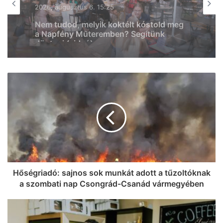
2026, augusztus 6. 10:53
Teljes lett a SZIN programja: mutatjuk,
hol és kik pörgetik fel Szeged utolsó
nagy nyári buliját
Hőségriadó: sajnos sok munkát adott a tűzoltóknak
a szombati nap Csongrád-Csanád vármegyében