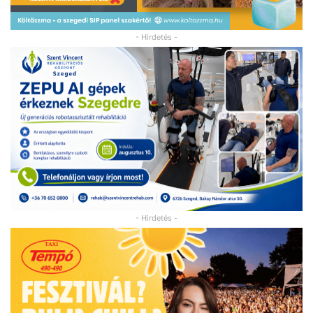
- Hirdetés -
- Hirdetés -