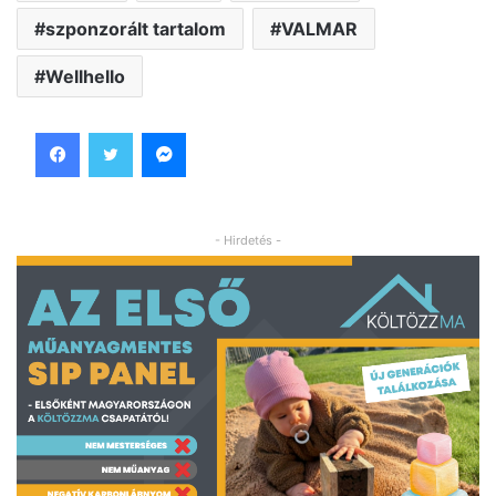
szponzorált tartalom
VALMAR
Wellhello
Facebook
Twitter
Messenger
- Hirdetés -