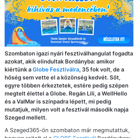
Szombaton igazi nyári fesztiválhangulat fogadta
azokat, akik elindultak Bordányba: amikor
kiértünk a
Globe Fesztiválra
, 35 fok volt, de a
hőség sem vette el a közönség kedvét. Sőt,
egyre többen érkeztetek, estére pedig szépen
megtelt élettel a Globe. Regán Lili, a WellHello
és a ValMar is színpadra lépett, mi pedig
mutatjuk, milyen volt a fesztivál második napja
Szeged mellett.
A Szeged365-ön szombaton már megmutattuk,