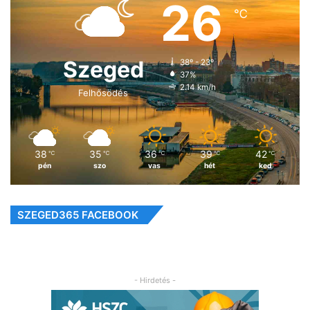
26
℃
Szeged
38º - 23º
37%
2.14 km/h
Felhősödés
38
35
36
39
42
℃
℃
℃
℃
℃
pén
szo
vas
hét
ked
SZEGED365 FACEBOOK
- Hirdetés -