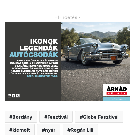
- Hirdetés -
Bordány
Fesztivál
Globe Fesztivál
kiemelt
nyár
Regán Lili