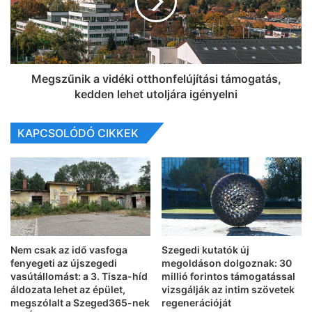
Megszűnik a vidéki otthonfelújítási támogatás,
kedden lehet utoljára igényelni
KAPCSOLÓDÓ CIKKEK
Nem csak az idő vasfoga
Szegedi kutatók új
fenyegeti az újszegedi
megoldáson dolgoznak: 30
vasútállomást: a 3. Tisza-híd
millió forintos támogatással
áldozata lehet az épület,
vizsgálják az intim szövetek
megszólalt a Szeged365-nek
regenerációját