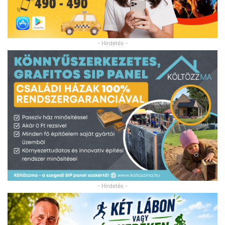
- Hirdetés -
- Hirdetés -