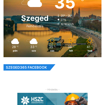
35
Szeged
35º - 26º
27%
12.18 km/h
Felhősödés
28
33
35
38
41
℃
℃
℃
℃
℃
pén
szo
vas
hét
ked
SZEGED365 FACEBOOK
- Hirdetés -