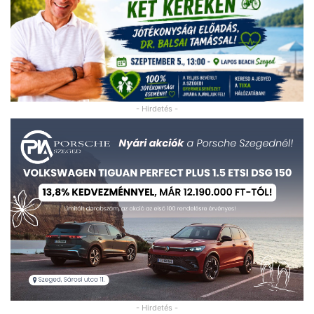
- Hirdetés -
- Hirdetés -