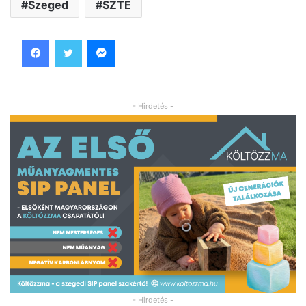
Szeged
SZTE
Facebook
Twitter
Messenger
- Hirdetés -
- Hirdetés -