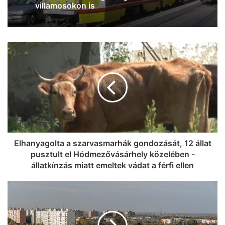
betegellátó helyiségek 77 százaléka már
klimatizált
Elhanyagolta a szarvasmarhák gondozását, 12 állat
pusztult el Hódmezővásárhely közelében -
állatkínzás miatt emeltek vádat a férfi ellen