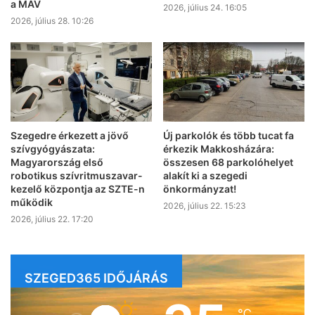
a MÁV
2026, július 24. 16:05
2026, július 28. 10:26
Szegedre érkezett a jövő
Új parkolók és több tucat fa
szívgyógyászata:
érkezik Makkosházára:
Magyarország első
összesen 68 parkolóhelyet
robotikus szívritmuszavar-
alakít ki a szegedi
kezelő központja az SZTE-n
önkormányzat!
működik
2026, július 22. 15:23
2026, július 22. 17:20
SZEGED365 IDŐJÁRÁS
℃