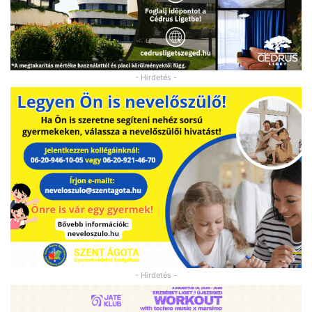
- Hirdetés -
- Hirdetés -