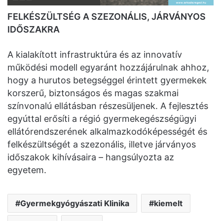
FELKÉSZÜLTSÉG A SZEZONÁLIS, JÁRVÁNYOS
IDŐSZAKRA
A kialakított infrastruktúra és az innovatív
működési modell egyaránt hozzájárulnak ahhoz,
hogy a hurutos betegséggel érintett gyermekek
korszerű, biztonságos és magas szakmai
színvonalú ellátásban részesüljenek. A fejlesztés
egyúttal erősíti a régió gyermekegészségügyi
ellátórendszerének alkalmazkodóképességét és
felkészültségét a szezonális, illetve járványos
időszakok kihívásaira – hangsúlyozta az
egyetem.
Gyermekgyógyászati Klinika
kiemelt