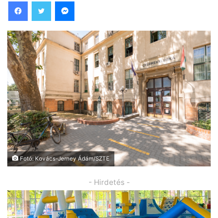
Facebook
Twitter
Messenger
Fotó: Kovács-Jerney Ádám/SZTE
- Hirdetés -