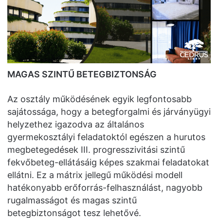
MAGAS SZINTŰ BETEGBIZTONSÁG
Az osztály működésének egyik legfontosabb
sajátossága, hogy a betegforgalmi és járványügyi
helyzethez igazodva az általános
gyermekosztályi feladatoktól egészen a hurutos
megbetegedések III. progresszivitási szintű
fekvőbeteg-ellátásáig képes szakmai feladatokat
ellátni. Ez a mátrix jellegű működési modell
hatékonyabb erőforrás-felhasználást, nagyobb
rugalmasságot és magas szintű
betegbiztonságot tesz lehetővé.