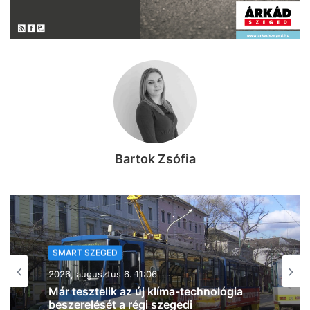
Bartok Zsófia
SMART SZEGED
2026, augusztus 6. 06:44
Bővíti klimatizált betegellátó helyiségeit
az SZTE Klinikai Központja – a