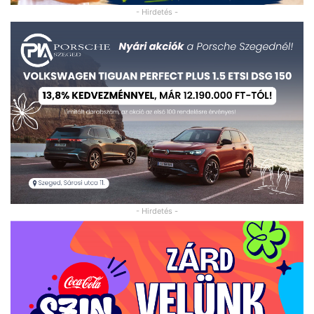
- Hirdetés -
- Hirdetés -