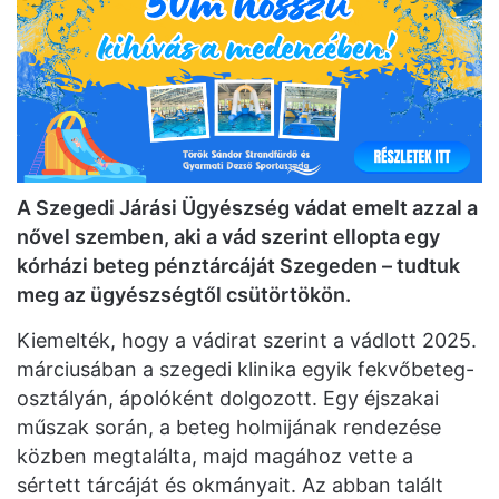
A Szegedi Járási Ügyészség vádat emelt azzal a
nővel szemben, aki a vád szerint ellopta egy
kórházi beteg pénztárcáját Szegeden – tudtuk
meg az ügyészségtől csütörtökön.
Kiemelték, hogy a vádirat szerint a vádlott 2025.
márciusában a szegedi klinika egyik fekvőbeteg-
osztályán, ápolóként dolgozott. Egy éjszakai
műszak során, a beteg holmijának rendezése
közben megtalálta, majd magához vette a
sértett tárcáját és okmányait. Az abban talált