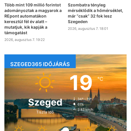
Több mint 109 millió forintot
Szombatra tényleg
adományoztak a magyarok a
mérséklődik a hőmérséklet,
REpont automatákon
már “csak” 32 fok lesz
keresztül fél év alatt –
Szegeden
mutatjuk, kik kapják a
2026, augusztus 7. 18:01
támogatást
2026, augusztus 7. 19:22
SZEGED365 IDŐJÁRÁS
19
℃
Szeged
34º - 19º
61%
3.83 km/h
Tiszta idő