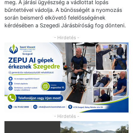
meg. A járási ügyészség a vádlottat lopás
bűntettével vádolja. A bűnösségét a nyomozás
során beismerő elkövető felelősségének
kérdésében a Szegedi Járásbíróság fog dönteni.
- Hirdetés -
- Hirdetés -