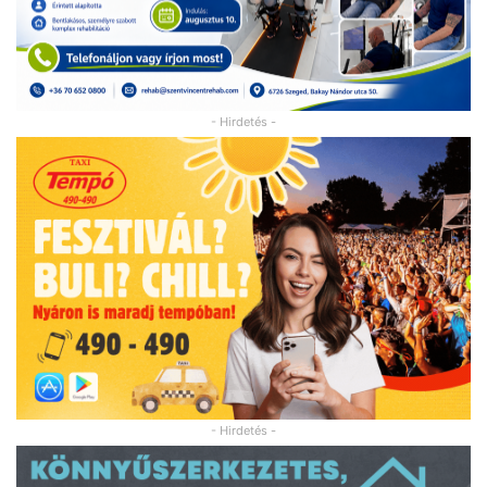
- Hirdetés -
- Hirdetés -