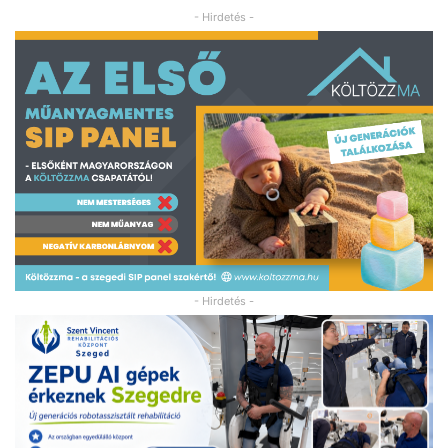
- Hirdetés -
- Hirdetés -