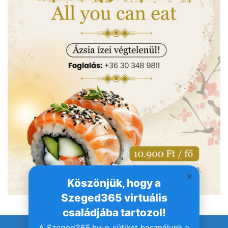
Köszönjük, hogy a
Szeged365 virtuális
családjába tartozol!
A Szeged365.hu-n sütiket használunk a