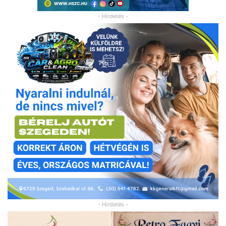
- Hirdetés -
- Hirdetés -