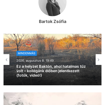
Bartok Zsófia
MINDENMÁS
2026, augusztus 8. 18:00
Vasárnap újra belehúz a meleg, 34 fok
lesz