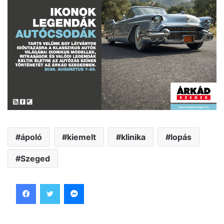
ápoló
kiemelt
klinika
lopás
Szeged
Facebook
Twitter
Messenger