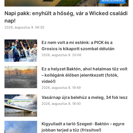
MINDENMÁS
Napi pakk: enyhült a hőség, vár a Wicked családi
nap!
2026, augusztus 9. 06:30
Ez nem volt a mi esténk: a PICK és a
Grosics is kikapott szombat délután
2026, augusztus 8. 20:06
Ez a helyzet Baktón, ahol hatalmas tűz volt
– kollégánk élőben jelentkezett (fotók,
videó!)
2026, augusztus 8. 19:49
Vasárnap újra belehúz a meleg, 34 fok lesz
2026, augusztus 8. 18:00
Kigyulladt a tarló Szeged- Baktón – egyre
jobban terjed a tűz (frissítve!)