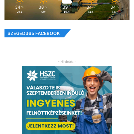
34
38
39
34
34
℃
℃
℃
℃
℃
vas
hét
ked
sze
csü
SZEGED365 FACEBOOK
- Hirdetés -