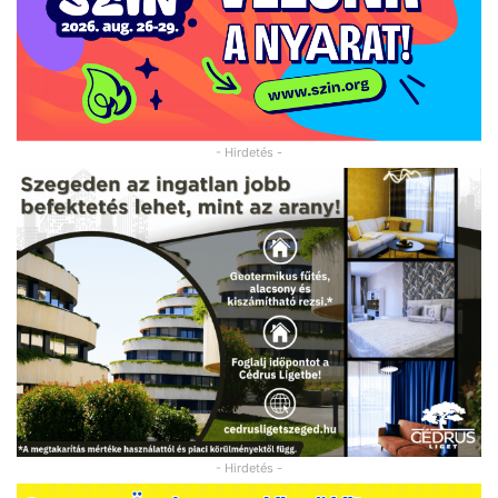
- Hirdetés -
- Hirdetés -