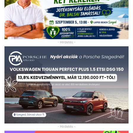
- Hirdetés -
- Hirdetés -