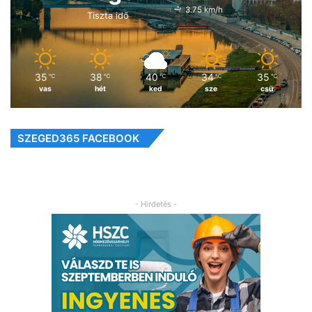
3.75 km/h
Tiszta idő
35
38
40
34
35
℃
℃
℃
℃
℃
vas
hét
ked
sze
csü
SZEGED365 FACEBOOK
- Hirdetés -