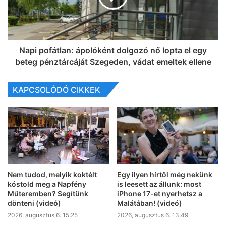
Napi pofátlan: ápolóként dolgozó nő lopta el egy
beteg pénztárcáját Szegeden, vádat emeltek ellene
KAPCSOLÓDÓ CIKKEK
Nem tudod, melyik koktélt
Egy ilyen hírtől még nekünk
kóstold meg a Napfény
is leesett az állunk: most
Műteremben? Segítünk
iPhone 17-et nyerhetsz a
dönteni (videó)
Malátában! (videó)
2026, augusztus 6. 15:25
2026, augusztus 6. 13:49