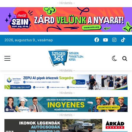
- Hirdetés -
Facebook
YouTube
Instag
Ti
2026, augusztus 9., vasárnap
Menü
Switc
K
skin
- Hirdetés -
- Hirdetés -
- Hirdetés -