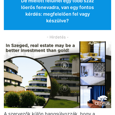
De mielőtt felülnél egy több száz
lóerős fenevadra, van egy fontos
kérdés: megfelelően fel vagy
készülve?
- Hirdetés -
A szervezők külön hangsúlyozzák, hogy a