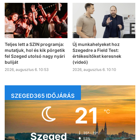
Teljes lett a SZIN programja:
Új munkahelyeket hoz
mutatjuk, hol és kik pörgetik
Szegedre a Field Test:
fel Szeged utolsó nagy nyári
értékesítőket keresnek
buliját
(videó)
2026, augusztus 6. 10:53
2026, augusztus 6. 10:10
SZEGED365 IDŐJÁRÁS
21
℃
Szeged
35º - 19º
53%