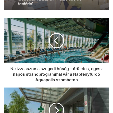
tudtál a sándorfalvi Nádastóról (videó)
Telepakoltuk egy C3 Aircross
csomagtartóját menő Linartech-
cuccokkal: óriási őrület jön a
Szeged365-ön, készülj Szeged!
Ne izzasszon a szegedi hőség – őrületes, egész
napos strandprogrammal vár a Napfényfürdő
Aquapolis szombaton