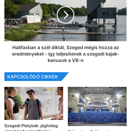
Halifaxban a szél diktál, Szeged mégis hozza az
eredményeket - így teljesítenek a szegedi kajak-
kenusok a VB-n
KAPCSOLÓDÓ CIKKEK
Szegedi Pletykák: jéghideg