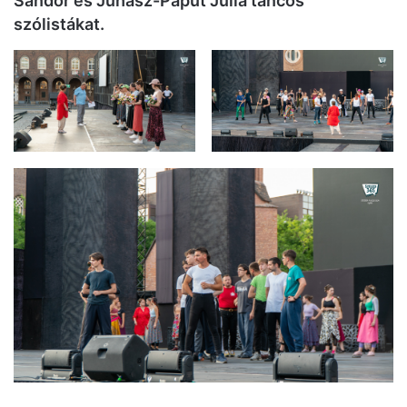
Sándor és Juhász-Paput Júlia
táncos
szólistá
kat.