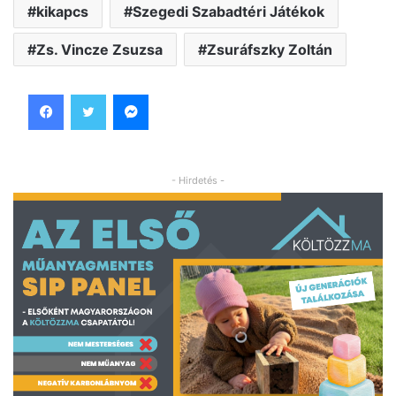
kikapcs
Szegedi Szabadtéri Játékok
Zs. Vincze Zsuzsa
Zsuráfszky Zoltán
Facebook
Twitter
Messenger
- Hirdetés -