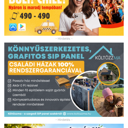
- Hirdetés -
- Hirdetés -