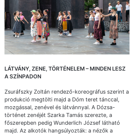
LÁTVÁNY, ZENE, TÖRTÉNELEM – MINDEN LESZ
A SZÍNPADON
Zsuráfszky Zoltán rendező-koreográfus szerint a
produkció megtölti majd a Dóm teret tánccal,
mozgással, zenével és látvánnyal. A Dózsa-
történet zenéjét Szarka Tamás szerezte, a
főszerepben pedig Wunderlich József látható
majd. Az alkotók hangsúlyozták: a nézők a