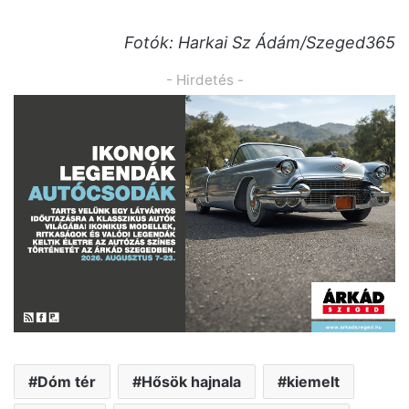
Fotók: Harkai Sz Ádám/Szeged365
- Hirdetés -
Dóm tér
Hősök hajnala
kiemelt