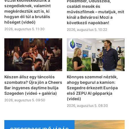
vízzel kedveskedtünk a
Pókember, Odüsszeia,
szegedieknek, valamint
családi mesék és
megkérdeztük azt is, ki
művészfilmek – mutatjuk, mit
hogyan éli túl a brutális
kínál a Belvárosi Mozi a
hőséget (videó)
következő napokban!
2026, augusztus 5. 11:30
2026, augusztus 5. 10:22
Készen állsz egy táncolós
Könnyes szemmel nézték,
szombatra? Újra jön a Cheers
ahogy begurul a kamion:
Bar ingyenes daytime bulija
Szegedre érkezett Európa
Szegeden (videó + galéria)
első ZEPU AI gépparkja
(videó)
2026, augusztus 5. 09:50
2026, augusztus 5. 08:30