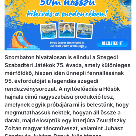
Szombaton hivatalosan is elindul a Szegedi
Szabadtéri Játékok 75. évada, amely különleges
mérföldkő, hiszen idén ünnepli fennállásának
95. évfordulóját a legendás szegedi
rendezvénysorozat. A nyitóelőadás a Hősök
hajnala című nagyszabású produkció lesz,
amelynek egyik
próbájára mi is belestünk, hogy
megmutathassuk nektek, hogyan áll össze a
darab, majd elcsíptük egy interjúra Zsuráfszky
Zoltán magyar táncművészt, valamint
Juhász