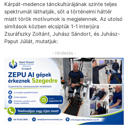
Kárpát-medence tánckultúrájának szinte teljes
spektrumát láthatják, sőt a történelmi háttér
miatt török motívumok is megjelennek. Az utolsó
simítások közben elcsíptük 1-1 interjúra
Zsuráfszky Zoltánt, Juhász Sándort, és Juhász-
Paput Júliát, mutatjuk:
- Hirdetés -