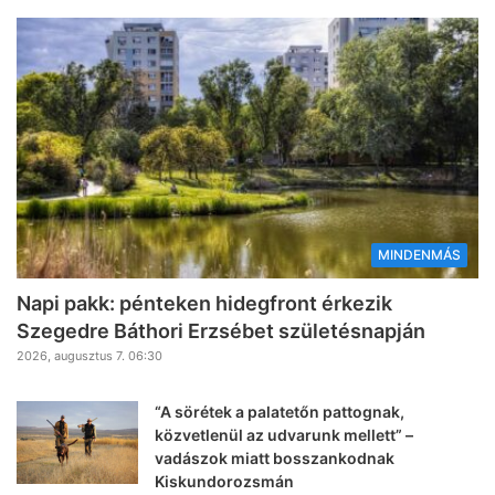
MINDENMÁS
Napi pakk: pénteken hidegfront érkezik
Szegedre Báthori Erzsébet születésnapján
2026, augusztus 7. 06:30
“A sörétek a palatetőn pattognak,
közvetlenül az udvarunk mellett” –
vadászok miatt bosszankodnak
Kiskundorozsmán