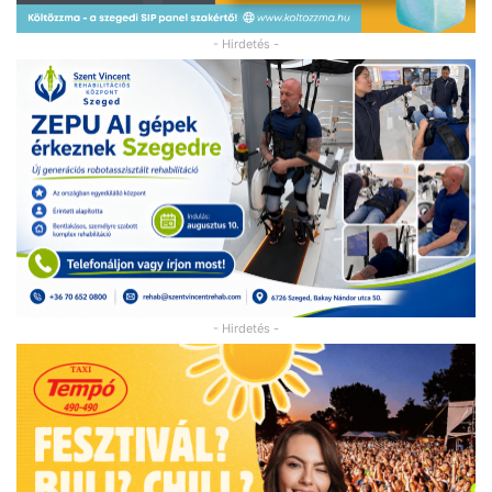
- Hirdetés -
- Hirdetés -