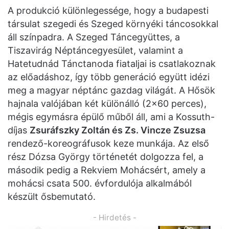
A produkció különlegessége, hogy a budapesti
társulat szegedi és Szeged környéki táncosokkal
áll színpadra. A Szeged Táncegyüttes, a
Tiszavirág Néptáncegyesület, valamint a
Hatetudnád Tánctanoda fiataljai is csatlakoznak
az előadáshoz, így több generáció együtt idézi
meg a magyar néptánc gazdag világát. A Hősök
hajnala valójában két különálló (2×60 perces),
mégis egymásra épülő műből áll, ami a Kossuth-
díjas
Zsuráfszky Zoltán és Zs. Vincze Zsuzs
a
rendező-koreográfusok keze munkája. Az első
rész Dózsa György történetét dolgozza fel, a
második pedig a Rekviem Mohácsért, amely a
mohácsi csata 500. évfordulója alkalmából
készült ősbemutató.
- Hirdetés -