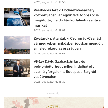
2026, augusztus 6. 19:50
Verekedés tört ki Hódmezővásárhely
központjában: az egyik férfi többször is
megütötte, majd a fémkorlátnak csapta a
másikat
2026, augusztus 6. 19:08
Zivatarok pattantak ki Csongrád-Csanád
vármegyében, miközben jócskán megdőlt
a melegrekord az országban
2026, augusztus 6. 18:54
Vitézy Dávid Szabadkán járt, és
bejelentette, hogy mikor indulhat el a
személyforgalom a Budapest-Belgrád
vasútvonalon
2026, augusztus 6. 18:32
- Hirdetés -