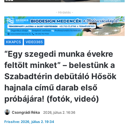
- Hirdetés -
KIKAPCS
VIDEO365
“Egy szegedi munka évekre
feltölt minket” – belestünk a
Szabadtérin debütáló Hősök
hajnala című darab első
próbájára! (fotók, videó)
Csongrádi Réka
2026, július 2. 16:36
Frissítve: 2026, július 2. 19:34