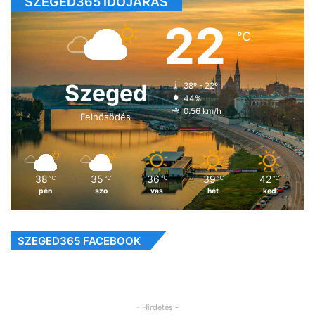
SZEGED365 IDŐJÁRÁS
22
℃
Szeged
38º - 22º
44%
0.56 km/h
Felhősödés
38
35
36
39
42
℃
℃
℃
℃
℃
pén
szo
vas
hét
ked
SZEGED365 FACEBOOK
- Hirdetés -