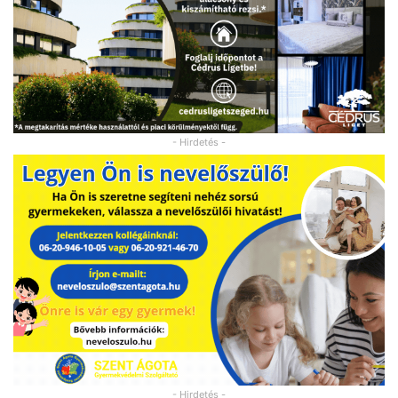
- Hirdetés -
- Hirdetés -