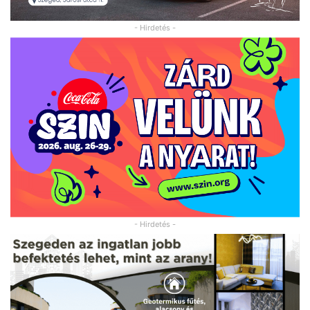
- Hirdetés -
- Hirdetés -