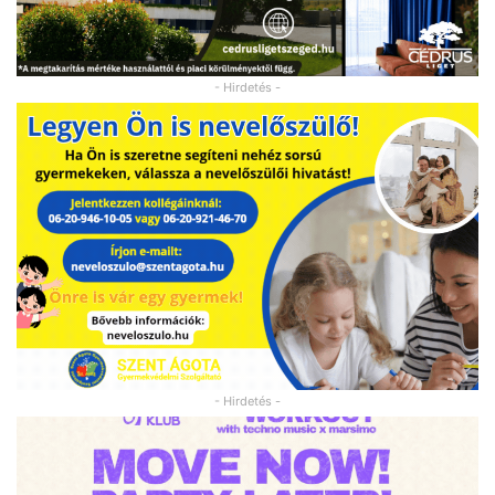
- Hirdetés -
- Hirdetés -