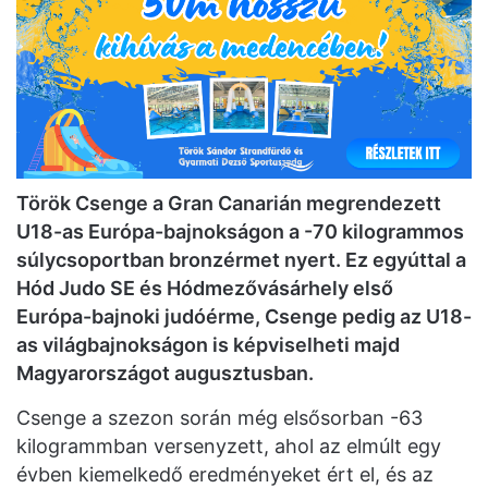
Török Csenge a Gran Canarián megrendezett
U18-as Európa-bajnokságon a -70 kilogrammos
súlycsoportban bronzérmet nyert. Ez egyúttal a
Hód Judo SE és Hódmezővásárhely első
Európa-bajnoki judóérme, Csenge pedig az U18-
as világbajnokságon is képviselheti majd
Magyarországot augusztusban.
Csenge a szezon során még elsősorban -63
kilogrammban versenyzett, ahol az elmúlt egy
évben kiemelkedő eredményeket ért el, és az