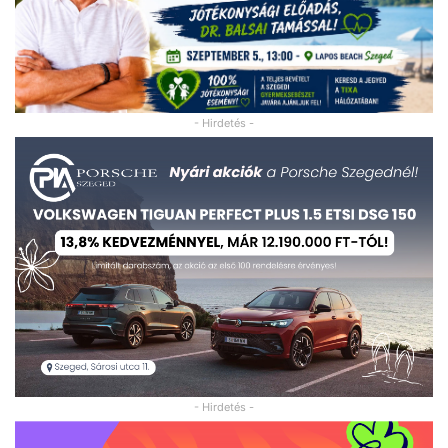
- Hirdetés -
- Hirdetés -