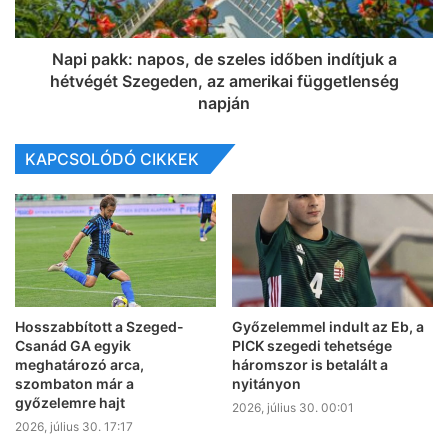
Napi pakk: napos, de szeles időben indítjuk a
hétvégét Szegeden, az amerikai függetlenség
napján
KAPCSOLÓDÓ CIKKEK
Hosszabbított a Szeged-
Győzelemmel indult az Eb, a
Csanád GA egyik
PICK szegedi tehetsége
meghatározó arca,
háromszor is betalált a
szombaton már a
nyitányon
győzelemre hajt
2026, július 30. 00:01
2026, július 30. 17:17