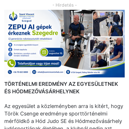
- Hirdetés -
TÖRTÉNELMI EREDMÉNY AZ EGYESÜLETNEK
ÉS HÓDMEZŐVÁSÁRHELYNEK
Az egyesület a közleményben arra is kitért, hogy
Török Csenge eredménye sporttörténelmi
mérföldkő a Hód Judo SE és Hódmezővásárhely
judósportjának életében, a klubnál pedig azt