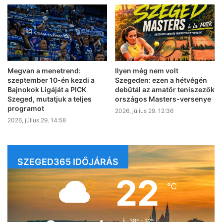
Megvan a menetrend:
Ilyen még nem volt
szeptember 10-én kezdi a
Szegeden: ezen a hétvégén
Bajnokok Ligáját a PICK
debütál az amatőr teniszezők
Szeged, mutatjuk a teljes
országos Masters-versenye
programot
2026, július 29. 12:36
2026, július 29. 14:58
SZEGED365 IDŐJÁRÁS
22
℃
38º - 22º