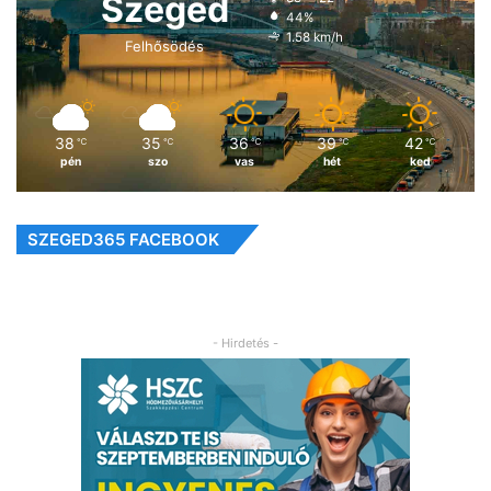
Szeged
44%
1.58 km/h
Felhősödés
38
35
36
39
42
℃
℃
℃
℃
℃
pén
szo
vas
hét
ked
SZEGED365 FACEBOOK
- Hirdetés -