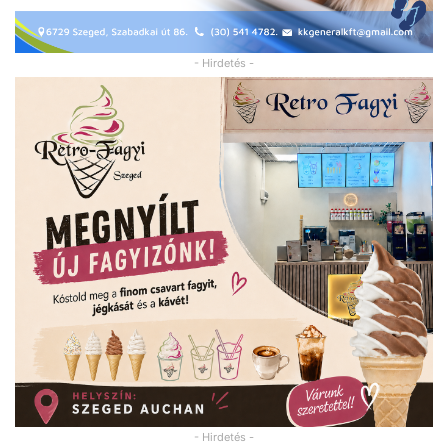
- Hirdetés -
- Hirdetés -