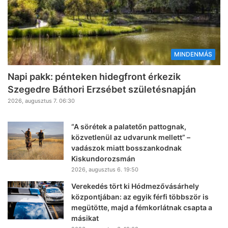
MINDENMÁS
Napi pakk: pénteken hidegfront érkezik
Szegedre Báthori Erzsébet születésnapján
2026, augusztus 7. 06:30
“A sörétek a palatetőn pattognak,
közvetlenül az udvarunk mellett” –
vadászok miatt bosszankodnak
Kiskundorozsmán
2026, augusztus 6. 19:50
Verekedés tört ki Hódmezővásárhely
központjában: az egyik férfi többször is
megütötte, majd a fémkorlátnak csapta a
másikat