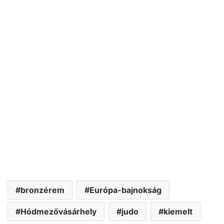
bronzérem
Európa-bajnokság
Hódmezővásárhely
judo
kiemelt