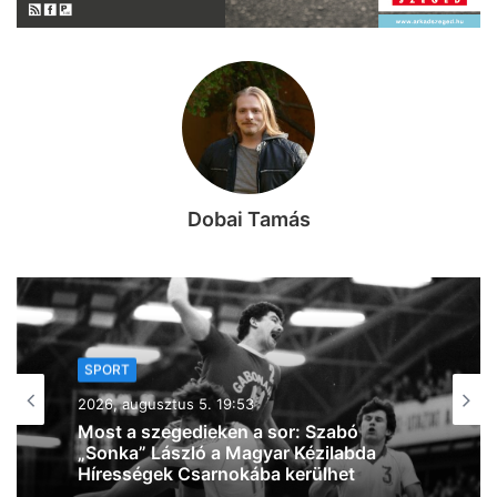
Dobai Tamás
SPORT
2026, augusztus 4. 09:56
Tart a felkészülés: fiatalos, lendületes
Szegedet képzelnek el Bánhidiék az új
szezonra