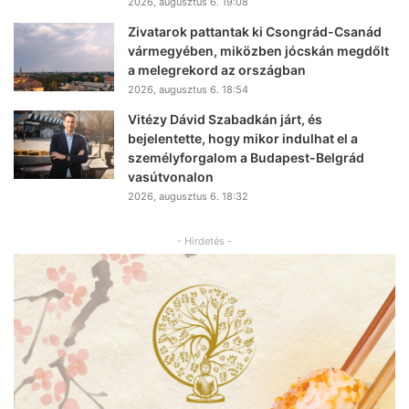
2026, augusztus 6. 19:08
Zivatarok pattantak ki Csongrád-Csanád
vármegyében, miközben jócskán megdőlt
a melegrekord az országban
2026, augusztus 6. 18:54
Vitézy Dávid Szabadkán járt, és
bejelentette, hogy mikor indulhat el a
személyforgalom a Budapest-Belgrád
vasútvonalon
2026, augusztus 6. 18:32
- Hirdetés -