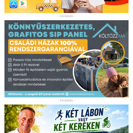
- Hirdetés -
- Hirdetés -