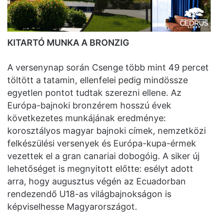
KITARTÓ MUNKA A BRONZIG
A versenynap során Csenge több mint 49 percet
töltött a tatamin, ellenfelei pedig mindössze
egyetlen pontot tudtak szerezni ellene. Az
Európa-bajnoki bronzérem hosszú évek
következetes munkájának eredménye:
korosztályos magyar bajnoki címek, nemzetközi
felkészülési versenyek és Európa-kupa-érmek
vezettek el a gran canariai dobogóig. A siker új
lehetőséget is megnyitott előtte: esélyt adott
arra, hogy augusztus végén az Ecuadorban
rendezendő U18-as világbajnokságon is
képviselhesse Magyarországot.