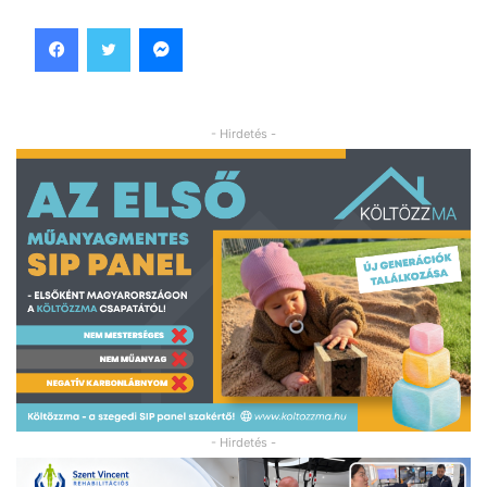
Facebook
Twitter
Messenger
- Hirdetés -
- Hirdetés -