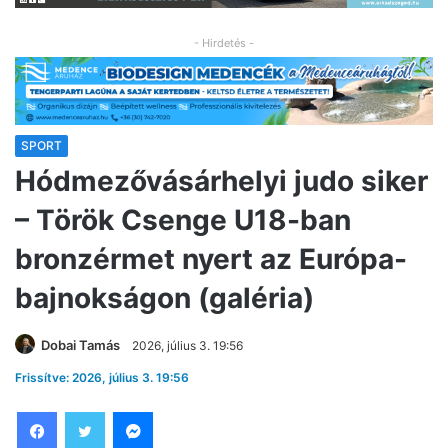
- Hirdetés -
SPORT
Hódmezővásárhelyi judo siker
– Török Csenge U18-ban
bronzérmet nyert az Európa-
bajnokságon (galéria)
Dobai Tamás
2026, július 3. 19:56
Frissítve: 2026, július 3. 19:56
Facebook
Twitter
Messenger