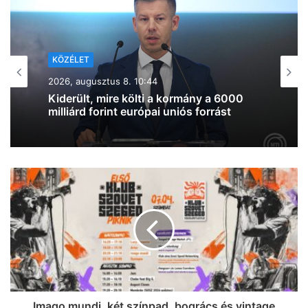
KÖZÉLET
2026, augusztus 7. 19:39
Lazul a volt miniszterelnök: Orbán
Viktor felbukkant a szerbiai
trombitafesztiválon, sörözött és
csevapot kóstolt
Imago mundi, két színpad, bogrács és vintage