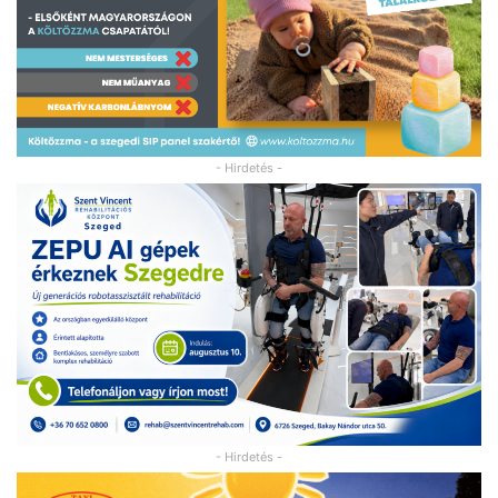
- Hirdetés -
- Hirdetés -