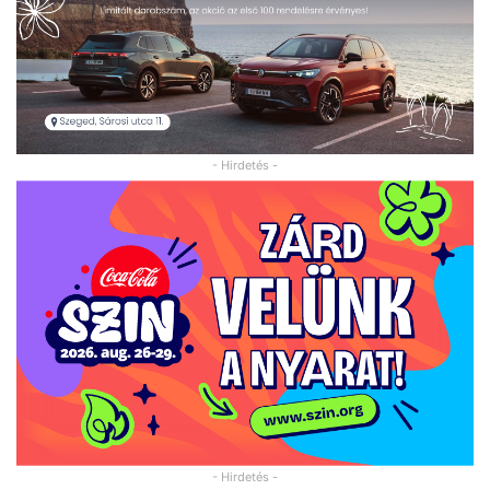
- Hirdetés -
- Hirdetés -