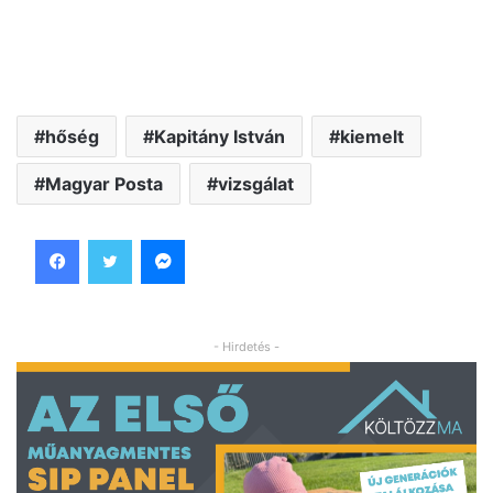
hőség
Kapitány István
kiemelt
Magyar Posta
vizsgálat
Facebook
Twitter
Messenger
- Hirdetés -