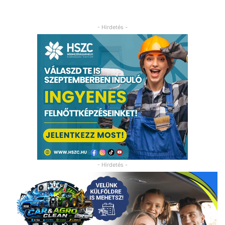
- Hirdetés -
- Hirdetés -