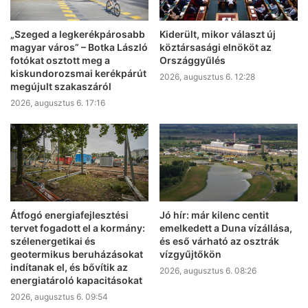
„Szeged a legkerékpárosabb
Kiderült, mikor választ új
magyar város” – Botka László
köztársasági elnököt az
fotókat osztott meg a
Országgyűlés
kiskundorozsmai kerékpárút
2026, augusztus 6. 12:28
megújult szakaszáról
2026, augusztus 6. 17:16
Átfogó energiafejlesztési
Jó hír: már kilenc centit
tervet fogadott el a kormány:
emelkedett a Duna vízállása,
szélenergetikai és
és eső várható az osztrák
geotermikus beruházásokat
vízgyűjtőkön
indítanak el, és bővítik az
2026, augusztus 6. 08:26
energiatároló kapacitásokat
2026, augusztus 6. 09:54