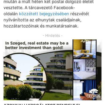
miután a múlt héten két postai dolgozó életét
vesztette. A tárcavezető Facebook-
oldalán
közzétett bejegyzésében
részvétét
nyilvánította az elhunytak családjainak,
hozzátartozóinak és munkatársainak.
- Hirdetés -