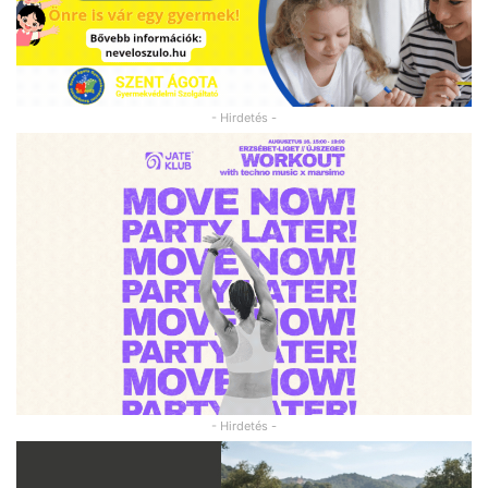
- Hirdetés -
- Hirdetés -