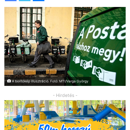
A borítókép illusztráció. Fotó: MTI/Varga György
- Hirdetés -