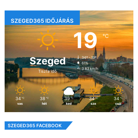
SZEGED365 IDŐJÁRÁS
19
℃
Szeged
34º - 19º
61%
3.83 km/h
Tiszta idő
34
38
39
34
34
℃
℃
℃
℃
℃
vas
hét
ked
sze
csü
SZEGED365 FACEBOOK