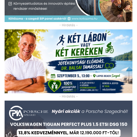
- Hirdetés -
- Hirdetés -