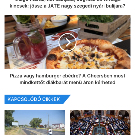
kincsek: jössz a JATE nagy szegedi nyári bulijára?
Pizza vagy hamburger ebédre? A Cheersben most
mindkettőt diákbarát menü áron kérheted
KAPCSOLÓDÓ CIKKEK