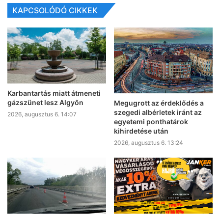
KAPCSOLÓDÓ CIKKEK
Karbantartás miatt átmeneti
gázszünet lesz Algyőn
Megugrott az érdeklődés a
szegedi albérletek iránt az
2026, augusztus 6. 14:07
egyetemi ponthatárok
kihirdetése után
2026, augusztus 6. 13:24