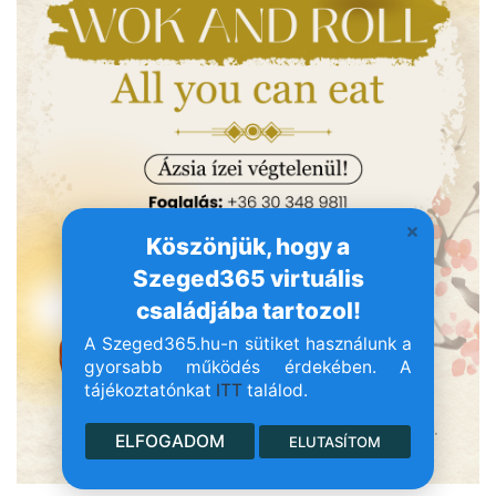
Köszönjük, hogy a
Szeged365 virtuális
családjába tartozol!
A Szeged365.hu-n sütiket használunk a
gyorsabb működés érdekében. A
tájékoztatónkat
ITT
találod.
ELFOGADOM
ELUTASÍTOM