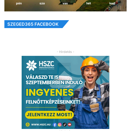
pén
szo
vas
hét
ked
SZEGED365 FACEBOOK
- Hirdetés -