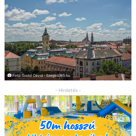
Fotó: Szabó Dávid - Szeged365.hu
- Hirdetés -