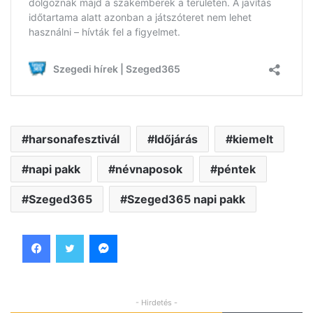
harsonafesztivál
Időjárás
kiemelt
napi pakk
névnaposok
péntek
Szeged365
Szeged365 napi pakk
Facebook
Twitter
Messenger
- Hirdetés -