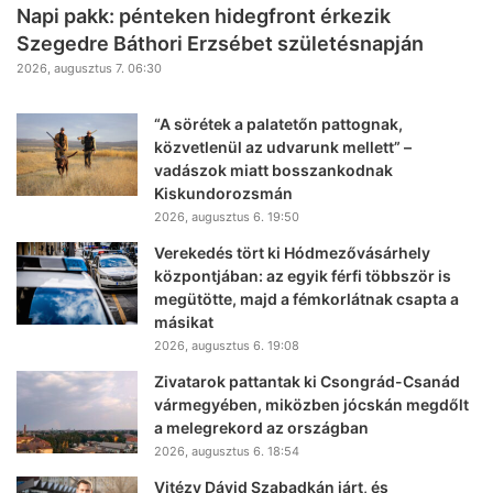
Napi pakk: pénteken hidegfront érkezik
Szegedre Báthori Erzsébet születésnapján
2026, augusztus 7. 06:30
“A sörétek a palatetőn pattognak,
közvetlenül az udvarunk mellett” –
vadászok miatt bosszankodnak
Kiskundorozsmán
2026, augusztus 6. 19:50
Verekedés tört ki Hódmezővásárhely
központjában: az egyik férfi többször is
megütötte, majd a fémkorlátnak csapta a
másikat
2026, augusztus 6. 19:08
Zivatarok pattantak ki Csongrád-Csanád
vármegyében, miközben jócskán megdőlt
a melegrekord az országban
2026, augusztus 6. 18:54
Vitézy Dávid Szabadkán járt, és