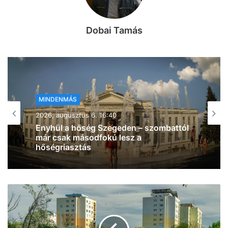
Dobai Tamás
MINDENMÁS
2026, augusztus 6. 15:42
Kigyulladt egy személyautó Algyőn