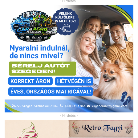
- Hirdetés -
- Hirdetés -