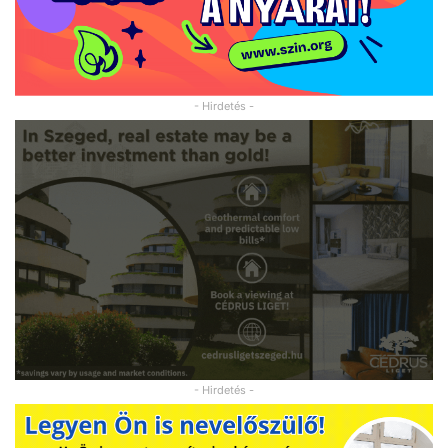
- Hirdetés -
- Hirdetés -