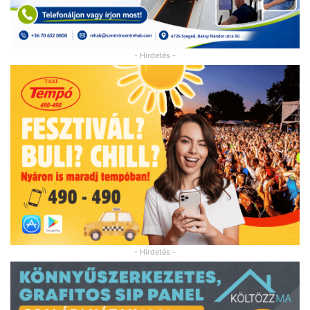
- Hirdetés -
- Hirdetés -