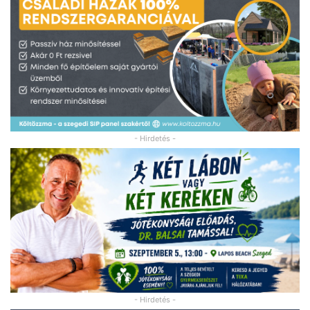
- Hirdetés -
- Hirdetés -