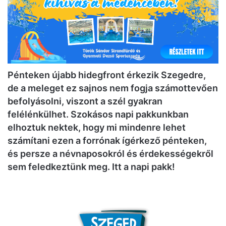
Pénteken újabb hidegfront érkezik Szegedre,
de a meleget ez sajnos nem fogja számottevően
befolyásolni, viszont a szél gyakran
felélénkülhet. Szokásos napi pakkunkban
elhoztuk nektek, hogy mi mindenre lehet
számítani ezen a forrónak ígérkező pénteken,
és persze a névnaposokról és érdekességekről
sem feledkeztünk meg. Itt a napi pakk!