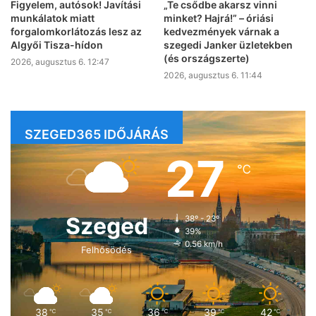
Figyelem, autósok! Javítási
„Te csődbe akarsz vinni
munkálatok miatt
minket? Hajrá!” – óriási
forgalomkorlátozás lesz az
kedvezmények várnak a
Algyői Tisza-hídon
szegedi Janker üzletekben
(és országszerte)
2026, augusztus 6. 12:47
2026, augusztus 6. 11:44
SZEGED365 IDŐJÁRÁS
27
℃
Szeged
38º - 23º
39%
0.56 km/h
Felhősödés
38
35
36
39
42
℃
℃
℃
℃
℃