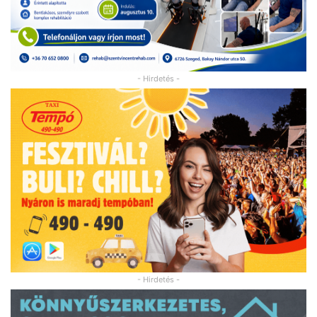
- Hirdetés -
- Hirdetés -