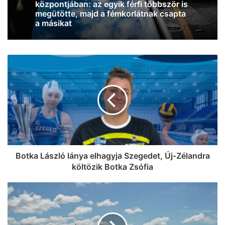
Csanád vármegyében, miközben
jócskán megdőlt a melegrekord az
országban
Botka László lánya elhagyja Szegedet, Új-Zélandra
költözik Botka Zsófia