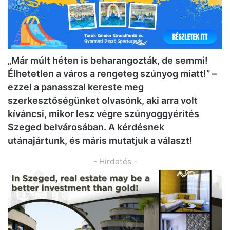
„Már múlt héten is beharangozták, de semmi!
Élhetetlen a város a rengeteg szúnyog miatt!” –
ezzel a panasszal kereste meg
szerkesztőségünket olvasónk, aki arra volt
kíváncsi, mikor lesz végre szúnyoggyérítés
Szeged belvárosában. A kérdésnek
utánajártunk, és máris mutatjuk a választ!
- Hirdetés -