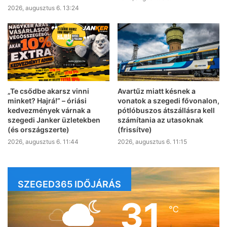
2026, augusztus 6. 13:24
„Te csődbe akarsz vinni
Avartűz miatt késnek a
minket? Hajrá!” – óriási
vonatok a szegedi fővonalon,
kedvezmények várnak a
pótlóbuszos átszállásra kell
szegedi Janker üzletekben
számítania az utasoknak
(és országszerte)
(frissítve)
2026, augusztus 6. 11:44
2026, augusztus 6. 11:15
SZEGED365 IDŐJÁRÁS
31
℃