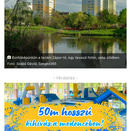
Borítóképünkön a tarjáni Zápor-tó, egy tavaszi fotón, szép zöldben.
Fotó: Szabó Dávid, Szeged365
- Hirdetés -