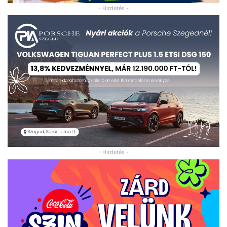
- Hirdetés -
- Hirdetés -