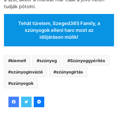
tudják pótolni.
Tehát türelem, Szeged365 Family, a
szúnyogok elleni harc most az
időjáráson múlik!
kiemelt
szúnyog
Szúnyoggyérítés
szúnyoginvázió
szúnyogirtás
szúnyogok
Facebook
Twitter
Messenger