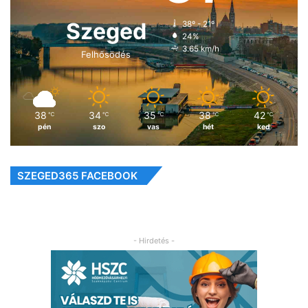
Szeged
38º - 21º
24%
3.65 km/h
Felhősödés
38
34
35
38
42
℃
℃
℃
℃
℃
pén
szo
vas
hét
ked
SZEGED365 FACEBOOK
- Hirdetés -