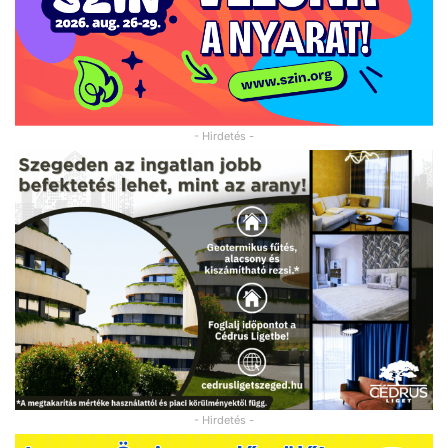
- Hirdetés -
- Hirdetés -