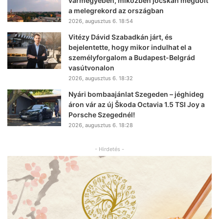
vármegyében, miközben jócskán megdőlt
a melegrekord az országban
2026, augusztus 6. 18:54
Vitézy Dávid Szabadkán járt, és
bejelentette, hogy mikor indulhat el a
személyforgalom a Budapest-Belgrád
vasútvonalon
2026, augusztus 6. 18:32
Nyári bombaajánlat Szegeden – jéghideg
áron vár az új Škoda Octavia 1.5 TSI Joy a
Porsche Szegednél!
2026, augusztus 6. 18:28
- Hirdetés -