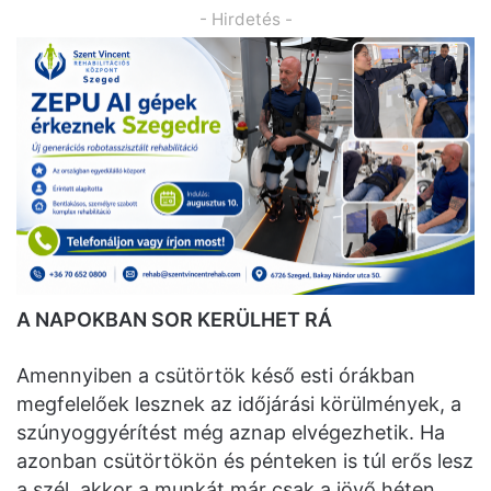
- Hirdetés -
A NAPOKBAN SOR KERÜLHET RÁ
Amennyiben a csütörtök késő esti órákban
megfelelőek lesznek az időjárási körülmények, a
szúnyoggyérítést még aznap elvégezhetik. Ha
azonban csütörtökön és pénteken is túl erős lesz
a szél, akkor a munkát már csak a jövő héten