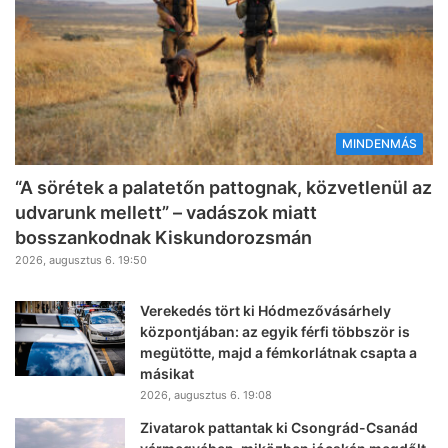
MINDENMÁS
“A sörétek a palatetőn pattognak, közvetlenül az
udvarunk mellett” – vadászok miatt
bosszankodnak Kiskundorozsmán
2026, augusztus 6. 19:50
Verekedés tört ki Hódmezővásárhely
központjában: az egyik férfi többször is
megütötte, majd a fémkorlátnak csapta a
másikat
2026, augusztus 6. 19:08
Zivatarok pattantak ki Csongrád-Csanád