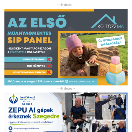
- Hirdetés -
- Hirdetés -