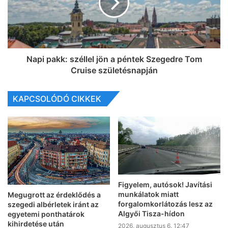
Napi pakk: széllel jön a péntek Szegedre Tom
Cruise születésnapján
KAPCSOLÓDÓ CIKKEK
Figyelem, autósok! Javítási
munkálatok miatt
Megugrott az érdeklődés a
forgalomkorlátozás lesz az
szegedi albérletek iránt az
Algyői Tisza-hídon
egyetemi ponthatárok
kihirdetése után
2026, augusztus 6. 12:47