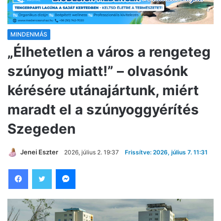
MINDENMÁS
„Élhetetlen a város a rengeteg
szúnyog miatt!” – olvasónk
kérésére utánajártunk, miért
maradt el a szúnyoggyérítés
Szegeden
Jenei Eszter
2026, július 2. 19:37
Frissítve: 2026, július 7. 11:31
Facebook
Twitter
Messenger