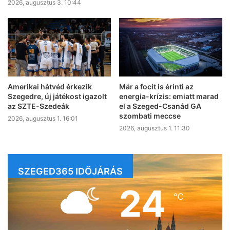
2026, augusztus 3. 10:44
Amerikai hátvéd érkezik
Már a focit is érinti az
Szegedre, új játékost igazolt
energia-krízis: emiatt marad
az SZTE-Szedeák
el a Szeged-Csanád GA
szombati meccse
2026, augusztus 1. 16:01
2026, augusztus 1. 11:30
SZEGED365 IDŐJÁRÁS
24
℃