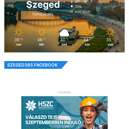
Szeged
35º - 19º
35%
3.67 km/h
Felhősödés
35
38
40
34
35
℃
℃
℃
℃
℃
vas
hét
ked
sze
csü
SZEGED365 FACEBOOK
- Hirdetés -