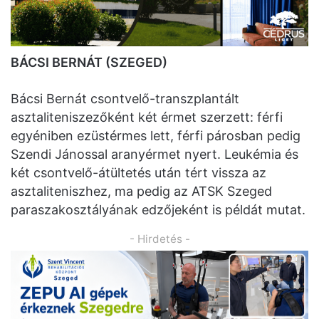
BÁCSI BERNÁT (SZEGED)
Bácsi Bernát csontvelő-transzplantált
asztaliteniszezőként két érmet szerzett: férfi
egyéniben ezüstérmes lett, férfi párosban pedig
Szendi Jánossal aranyérmet nyert. Leukémia és
két csontvelő-átültetés után tért vissza az
asztaliteniszhez, ma pedig az ATSK Szeged
paraszakosztályának edzőjeként is példát mutat.
- Hirdetés -