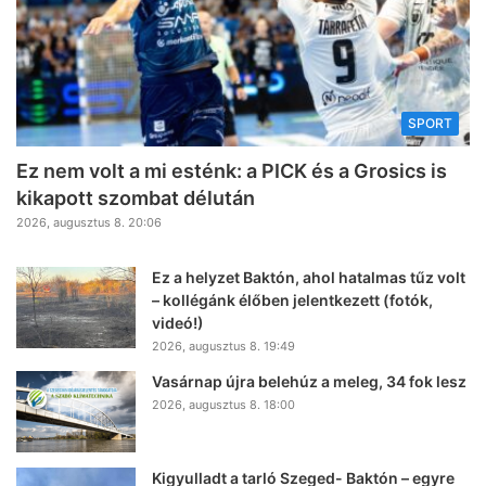
SPORT
Ez nem volt a mi esténk: a PICK és a Grosics is
kikapott szombat délután
2026, augusztus 8. 20:06
Ez a helyzet Baktón, ahol hatalmas tűz volt
– kollégánk élőben jelentkezett (fotók,
videó!)
2026, augusztus 8. 19:49
Vasárnap újra belehúz a meleg, 34 fok lesz
2026, augusztus 8. 18:00
Kigyulladt a tarló Szeged- Baktón – egyre