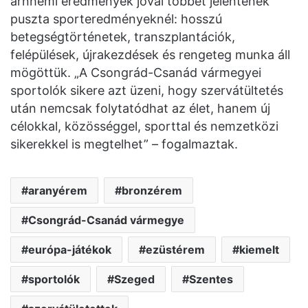
arnhemi eredmények jóval többet jelentenek
puszta sporteredményeknél: hosszú
betegségtörténetek, transzplantációk,
felépülések, újrakezdések és rengeteg munka áll
mögöttük. „A Csongrád-Csanád vármegyei
sportolók sikere azt üzeni, hogy szervátültetés
után nemcsak folytatódhat az élet, hanem új
célokkal, közösséggel, sporttal és nemzetközi
sikerekkel is megtelhet” – fogalmaztak.
aranyérem
bronzérem
Csongrád-Csanád vármegye
európa-játékok
ezüstérem
kiemelt
sportolók
Szeged
Szentes