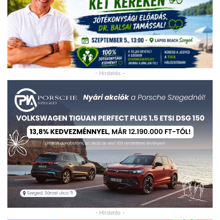
- Hirdetés -
- Hirdetés -