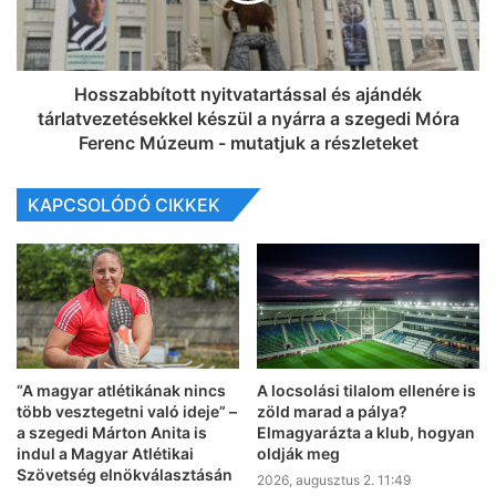
Hosszabbított nyitvatartással és ajándék
tárlatvezetésekkel készül a nyárra a szegedi Móra
Ferenc Múzeum - mutatjuk a részleteket
KAPCSOLÓDÓ CIKKEK
“A magyar atlétikának nincs
A locsolási tilalom ellenére is
több vesztegetni való ideje” –
zöld marad a pálya?
a szegedi Márton Anita is
Elmagyarázta a klub, hogyan
indul a Magyar Atlétikai
oldják meg
Szövetség elnökválasztásán
2026, augusztus 2. 11:49