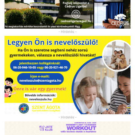
- Hirdetés -
- Hirdetés -