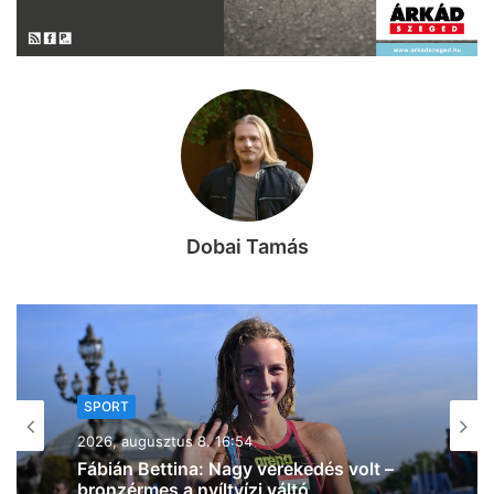
Dobai Tamás
SPORT
2026, augusztus 8. 15:50
A háromszoros magyar bajnok
VIDEOTON FC – Fehérvár ellen lép
pályára ma délután a Szeged – Csanád