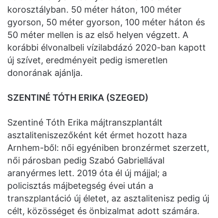
korosztályban. 50 méter háton, 100 méter
gyorson, 50 méter gyorson, 100 méter háton és
50 méter mellen is az első helyen végzett. A
korábbi élvonalbeli vízilabdázó 2020-ban kapott
új szívet, eredményeit pedig ismeretlen
donorának ajánlja.
SZENTINÉ TÓTH ERIKA (SZEGED)
Szentiné Tóth Erika májtranszplantált
asztaliteniszezőként két érmet hozott haza
Arnhem-ből: női egyéniben bronzérmet szerzett,
női párosban pedig Szabó Gabriellával
aranyérmes lett. 2019 óta él új májjal; a
policisztás májbetegség évei után a
transzplantáció új életet, az asztalitenisz pedig új
célt, közösséget és önbizalmat adott számára.