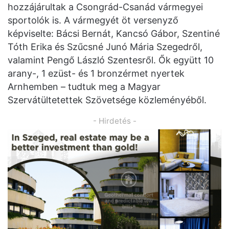
hozzájárultak a Csongrád-Csanád vármegyei
sportolók is. A vármegyét öt versenyző
képviselte: Bácsi Bernát, Kancsó Gábor, Szentiné
Tóth Erika és Szűcsné Junó Mária Szegedről,
valamint Pengő László Szentesről. Ők együtt 10
arany-, 1 ezüst- és 1 bronzérmet nyertek
Arnhemben – tudtuk meg a Magyar
Szervátültetettek Szövetsége közleményéből.
- Hirdetés -