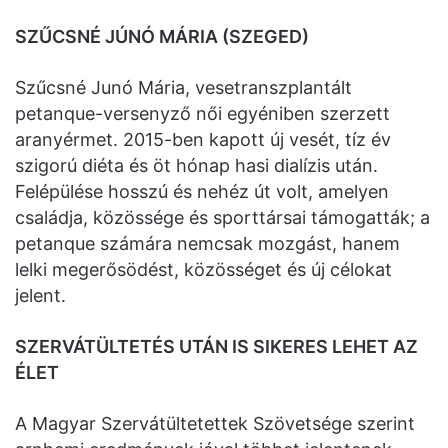
SZŰCSNÉ JÚNÓ MÁRIA (SZEGED)
Szűcsné Junó Mária, vesetranszplantált
petanque-versenyző női egyéniben szerzett
aranyérmet. 2015-ben kapott új vesét, tíz év
szigorú diéta és öt hónap hasi dialízis után.
Felépülése hosszú és nehéz út volt, amelyen
családja, közössége és sporttársai támogatták; a
petanque számára nemcsak mozgást, hanem
lelki megerősödést, közösséget és új célokat
jelent.
SZERVÁTÜLTETÉS UTÁN IS SIKERES LEHET AZ
ÉLET
A Magyar Szervátültetettek Szövetsége szerint