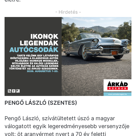
- Hirdetés -
PENGŐ LÁSZLÓ (SZENTES)
Pengő László, szívátültetett úszó a magyar
válogatott egyik legeredményesebb versenyzője
volt: öt aranyérmet nyert a 70 év feletti