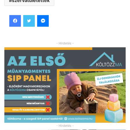
szervátületettek
Facebook
Twitter
Messenger
- Hirdetés -
- Hirdetés -