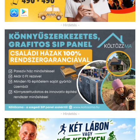
- Hirdetés -
- Hirdetés -