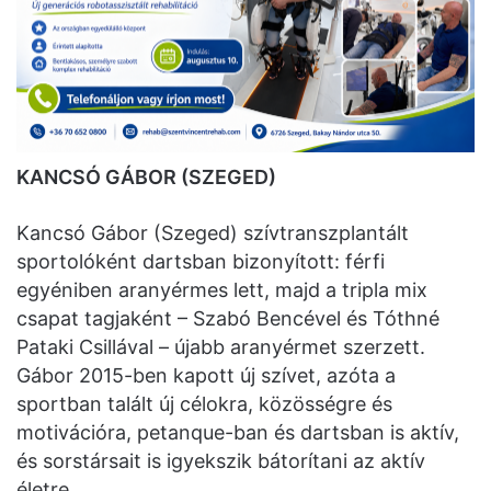
KANCSÓ GÁBOR (SZEGED)
Kancsó Gábor (Szeged) szívtranszplantált
sportolóként dartsban bizonyított: férfi
egyéniben aranyérmes lett, majd a tripla mix
csapat tagjaként – Szabó Bencével és Tóthné
Pataki Csillával – újabb aranyérmet szerzett.
Gábor 2015-ben kapott új szívet, azóta a
sportban talált új célokra, közösségre és
motivációra, petanque-ban és dartsban is aktív,
és sorstársait is igyekszik bátorítani az aktív
életre.