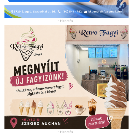
- Hirdetés -
- Hirdetés -