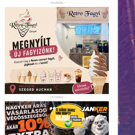
- Hirdetés -
- Hirdetés -