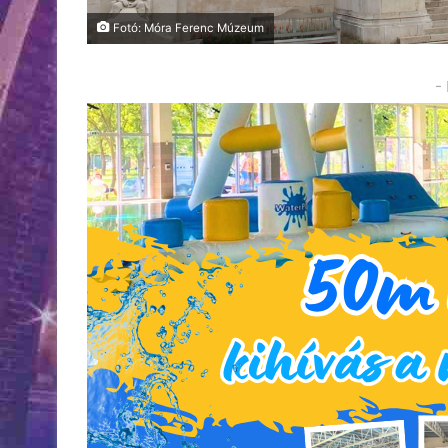
Fotó: Móra Ferenc Múzeum
-