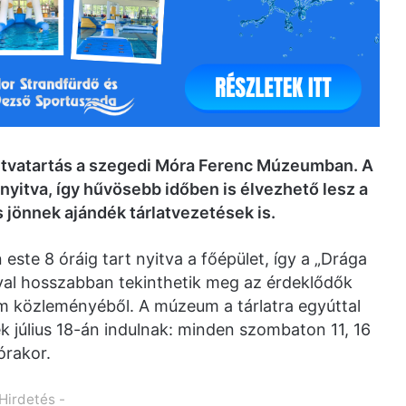
nyitvatartás a szegedi Móra Ferenc Múzeumban. A
nyitva, így hűvösebb időben is élvezhető lesz a
s jönnek ajándék tárlatvezetések is.
este 8 óráig tart nyitva a főépület, így a „Drága
rával hosszabban tekinthetik meg az érdeklődők
 közleményéből. A múzeum a tárlatra egyúttal
ek július 18-án indulnak: minden szombaton 11, 16
órakor.
 Hirdetés -