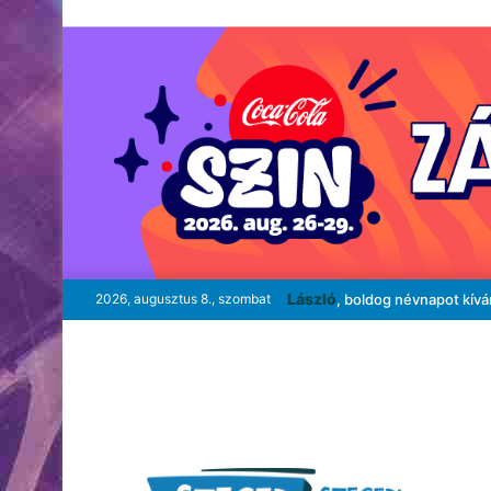
László
2026, augusztus 8., szombat
, boldog névnapot kív