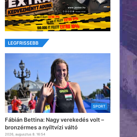
LEGFRISSEBB
SPORT
Fábián Bettina: Nagy verekedés volt –
bronzérmes a nyíltvízi váltó
2026, augusztus 8. 16:54