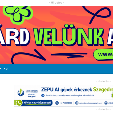
- Hirdetés -
ánunk!
- Hirdetés -
- Hirdetés -