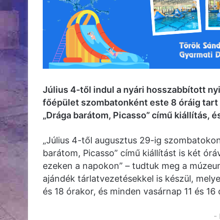
Július 4-től indul a nyári hosszabbított 
főépület szombatonként este 8 óráig tart 
„Drága barátom, Picasso” című kiállítás, é
„Július 4-től augusztus 29-ig szombatokon 
barátom, Picasso” című kiállítást is két ó
ezeken a napokon” – tudtuk meg a múzeum
ajándék tárlatvezetésekkel is készül, mely
és 18 órakor, és minden vasárnap 11 és 16 
-