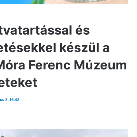
tvatartással és
etésekkel készül a
 Móra Ferenc Múzeum
leteket
ius 3. 16:48