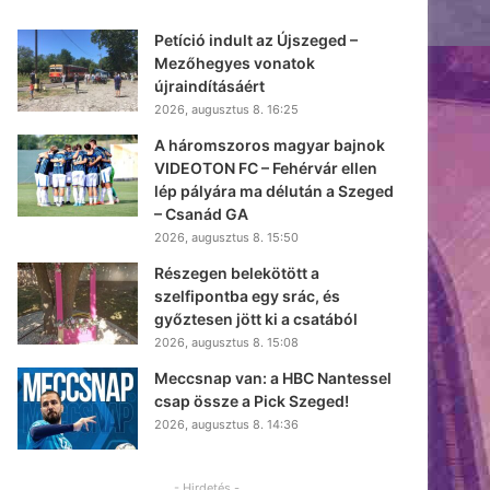
Petíció indult az Újszeged –
Mezőhegyes vonatok
újraindításáért
2026, augusztus 8. 16:25
A háromszoros magyar bajnok
VIDEOTON FC – Fehérvár ellen
lép pályára ma délután a Szeged
– Csanád GA
2026, augusztus 8. 15:50
Részegen belekötött a
szelfipontba egy srác, és
győztesen jött ki a csatából
2026, augusztus 8. 15:08
Meccsnap van: a HBC Nantessel
csap össze a Pick Szeged!
2026, augusztus 8. 14:36
- Hirdetés -