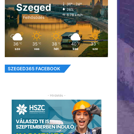
Szeged
36º - 24º
28%
6.78 km/h
Felhősödés
36
35
38
40
33
℃
℃
℃
℃
℃
szo
vas
hét
ked
sze
SZEGED365 FACEBOOK
- Hirdetés -