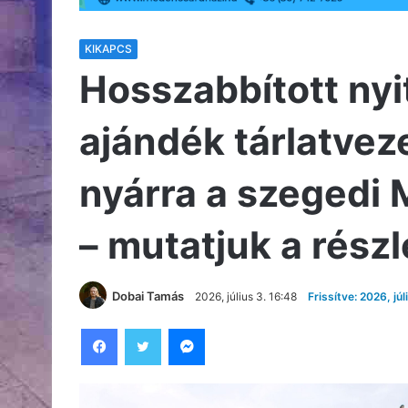
KIKAPCS
Hosszabbított nyi
ajándék tárlatvez
nyárra a szegedi
– mutatjuk a rész
Dobai Tamás
2026, július 3. 16:48
Frissítve: 2026, júl
Facebook
Twitter
Messenger