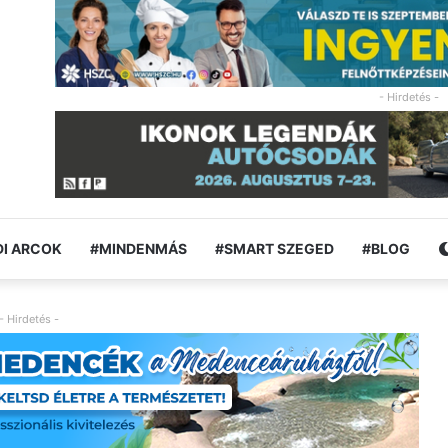
- Hirdetés -
I ARCOK
#MINDENMÁS
#SMART SZEGED
#BLOG
- Hirdetés -