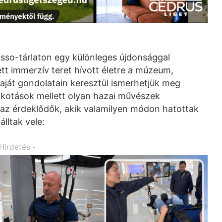
asso-tárlaton egy különleges újdonsággal
tt immerzív teret hívott életre a múzeum,
aját gondolatain keresztül ismerhetjük meg
lkotások mellett olyan hazai művészek
ák az érdeklődők, akik valamilyen módon hatottak
lltak vele:
 Hirdetés -