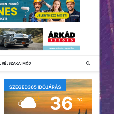
Keresés:
#ÉJSZAKAI MÓD
SZEGED365 IDŐJÁRÁS
36
℃