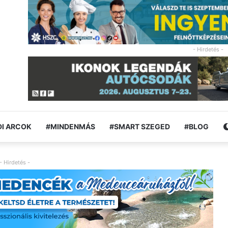
- Hirdetés -
I ARCOK
#MINDENMÁS
#SMART SZEGED
#BLOG
- Hirdetés -