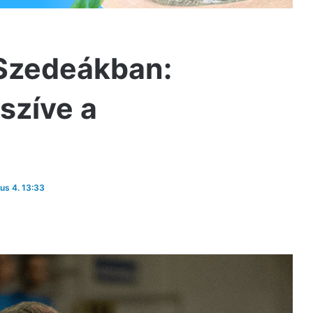
 Szedeákban:
szíve a
ius 4. 13:33