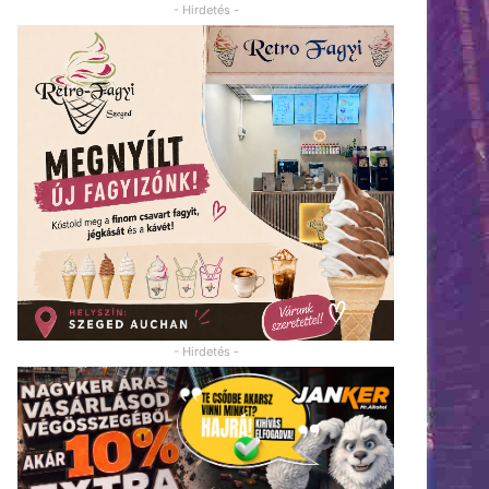
- Hirdetés -
- Hirdetés -