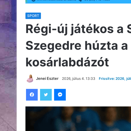
SPORT
Régi-új játékos a
Szegedre húzta a 
kosárlabdázót
Jenei Eszter
2026, július 4. 13:33
Frissítve: 2026, júl
Facebook
Twitter
Messenger