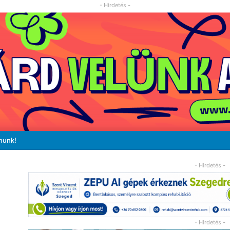
- Hirdetés -
nunk!
- Hirdetés -
- Hirdetés -