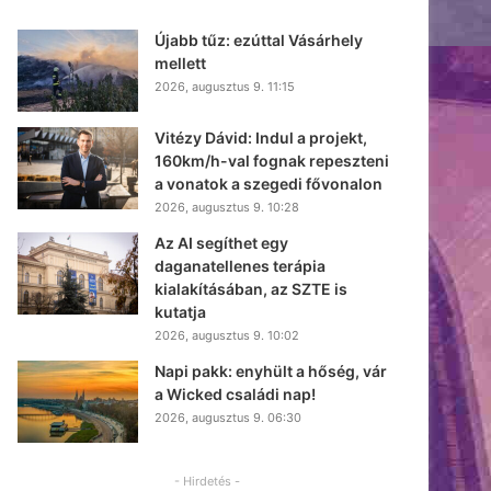
Újabb tűz: ezúttal Vásárhely
mellett
2026, augusztus 9. 11:15
Vitézy Dávid: Indul a projekt,
160km/h-val fognak repeszteni
a vonatok a szegedi fővonalon
2026, augusztus 9. 10:28
Az AI segíthet egy
daganatellenes terápia
kialakításában, az SZTE is
kutatja
2026, augusztus 9. 10:02
Napi pakk: enyhült a hőség, vár
a Wicked családi nap!
2026, augusztus 9. 06:30
- Hirdetés -