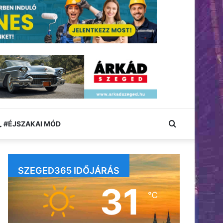
Keresés:
#ÉJSZAKAI MÓD
SZEGED365 IDŐJÁRÁS
31
℃