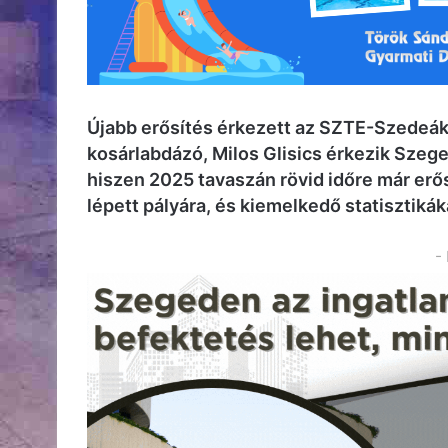
Újabb erősítés érkezett az SZTE-Szedeák
kosárlabdázó, Milos Glisics érkezik Szege
hiszen 2025 tavaszán rövid időre már erő
lépett pályára, és kiemelkedő statisztikák
-