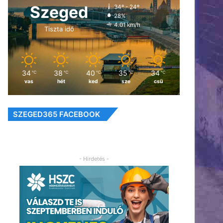
Szeged
34º - 24º
28%
4.01 km/h
Tiszta idő
34
38
40
35
34
℃
℃
℃
℃
℃
vas
hét
ked
sze
csü
SZEGED365 FACEBOOK
- Hirdetés -