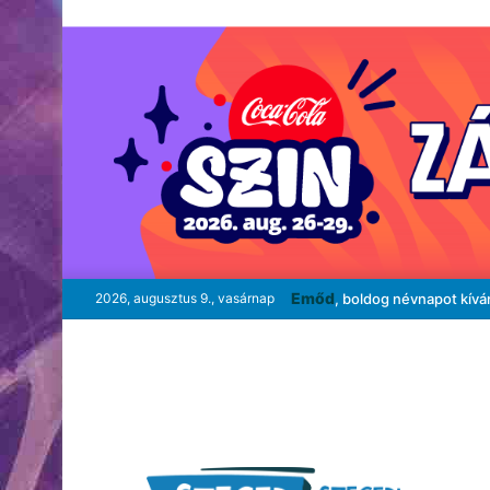
Emőd
2026, augusztus 9., vasárnap
, boldog névnapot kívá