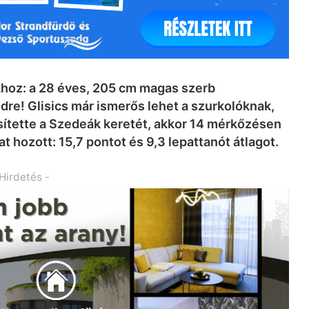
hoz: a 28 éves, 205 cm magas szerb
dre! Glisics már ismerős lehet a szurkolóknak,
sítette a Szedeák keretét, akkor 14 mérkőzésen
at hozott: 15,7 pontot és 9,3 lepattanót átlagot.
 Hirdetés -