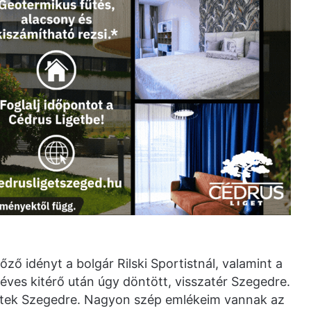
őző idényt a bolgár Rilski Sportistnál, valamint a
ves kitérő után úgy döntött, visszatér Szegedre.
etek Szegedre. Nagyon szép emlékeim vannak az