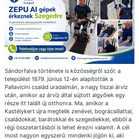
Sándorfalva története is közösségről szól: a
települést 1879. június 12-én alapították a
Pallavicini család uradalmán, a nagy tiszai árvíz
után, amikor az árvíz által sújtott algyőiek egy
része itt talált új otthonra. Ma, amikor a
Kastélykert újra megtelik zenével, bográcsillattal,
családokkal, barátokkal és szegediekkel, ebből a
régi összetartásból is lehet érezni valamit. A cél
most nagyon egyszerű: mindenki jöjjön ki, aki