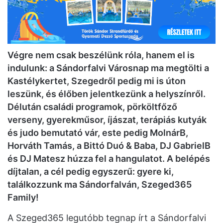
Végre nem csak beszélünk róla, hanem el is
indulunk: a Sándorfalvi Városnap ma megtölti a
Kastélykertet, Szegedről pedig mi is úton
leszünk, és élőben jelentkezünk a helyszínről.
Délután családi programok, pörköltfőző
verseny, gyerekműsor, íjászat, terápiás kutyák
és judo bemutató vár, este pedig MolnárB,
Horváth Tamás, a Bittó Duó & Baba, DJ GabrielB
és DJ Matesz húzza fel a hangulatot. A belépés
díjtalan, a cél pedig egyszerű: gyere ki,
találkozzunk ma Sándorfalván, Szeged365
Family!
A Szeged365 legutóbb tegnap írt a Sándorfalvi