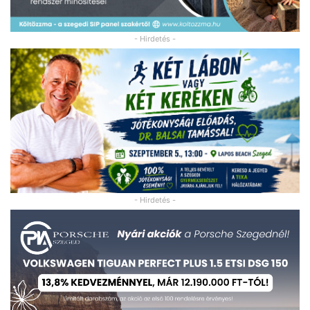
- Hirdetés -
- Hirdetés -