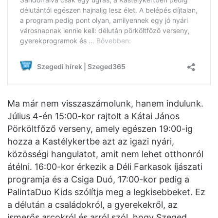
Ma már nem visszaszámolunk, hanem indulunk.
Július 4-én 15:00-kor rajtolt a Kátai János
Pörköltfőző verseny, amely egészen 19:00-ig
hozza a Kastélykertbe azt az igazi nyári,
közösségi hangulatot, amit nem lehet otthonról
átélni. 16:00-kor érkezik a Déli Farkasok íjászati
programja és a Csiga Duó, 17:00-kor pedig a
PalintaDuo Kids szólítja meg a legkisebbeket. Ez
a délután a családokról, a gyerekekről, az
ismerős arcokról és arról szól, hogy Szeged