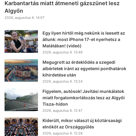
Karbantartás miatt átmeneti gázszünet lesz
Algyőn
2026, augusztus 6. 14:07
Egy ilyen hírtől még nekünk is leesett az
állunk: most iPhone 17-et nyerhetsz a
Malátában! (videó)
2026, augusztus 6. 13:49
Megugrott az érdeklődés a szegedi
albérletek iránt az egyetemi ponthatárok
kihirdetése után
2026, augusztus 6. 13:24
Figyelem, autósok! Javítási munkálatok
miatt forgalomkorlátozás lesz az Algyői
Tisza-hídon
2026, augusztus 6. 12:47
Kiderült, mikor választ új köztársasági
elnököt az Országgyűlés
2026, augusztus 6. 12:28