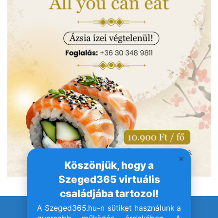
Köszönjük, hogy a
Szeged365 virtuális
családjába tartozol!
A Szeged365.hu-n sütiket használunk a
© Szeged365.hu I Minden jog fenntartva!