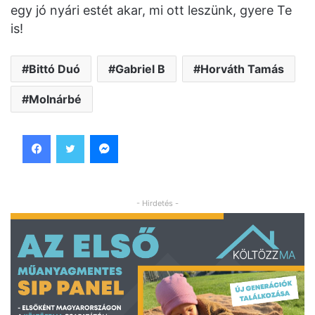
egy jó nyári estét akar, mi ott leszünk, gyere Te
is!
Bittó Duó
Gabriel B
Horváth Tamás
Molnárbé
Facebook
Twitter
Messenger
- Hirdetés -