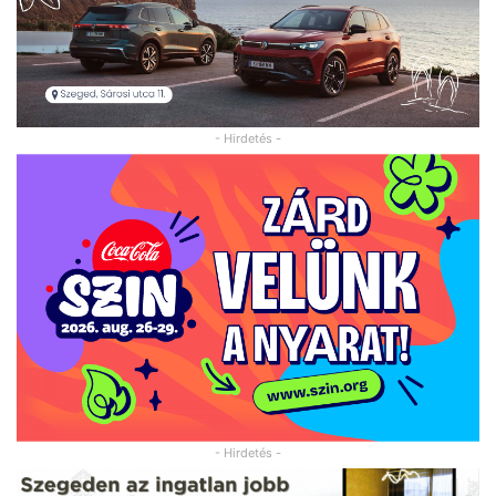
- Hirdetés -
- Hirdetés -