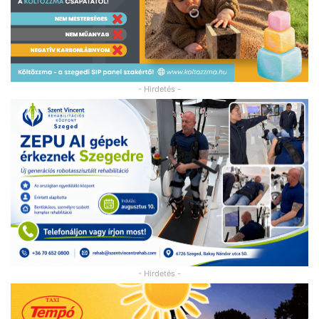
- Hirdetés -
- Hirdetés -