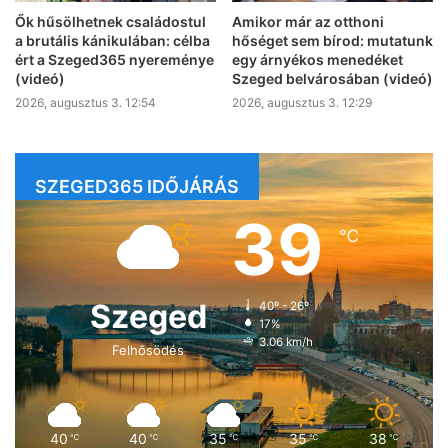
Ők hűsölhetnek családostul
Amikor már az otthoni
a brutális kánikulában: célba
hőséget sem bírod: mutatunk
ért a Szeged365 nyereménye
egy árnyékos menedéket
(videó)
Szeged belvárosában (videó)
2026, augusztus 3. 12:54
2026, augusztus 3. 12:29
SZEGED365 IDŐJÁRÁS
39
℃
Szeged
40º - 26º
17%
3.06 km/h
Felhősödés
40
40
35
35
38
℃
℃
℃
℃
℃