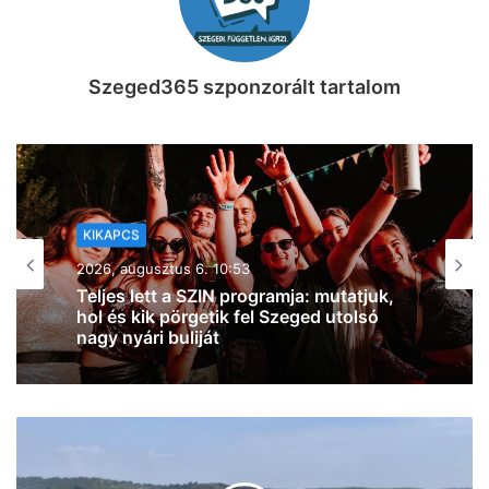
Szeged365 szponzorált tartalom
KIKAPCS
2026, augusztus 5. 18:57
Két nap, két világ: natúrborok és
specialty kávék várnak a hétvégén
Szegeden a Próbafülkében