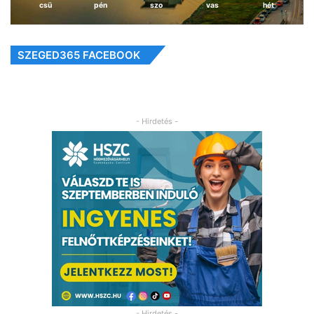
csü
pén
szo
vas
hét
SZEGED365 FACEBOOK
- Hirdetés -
- Hirdetés -