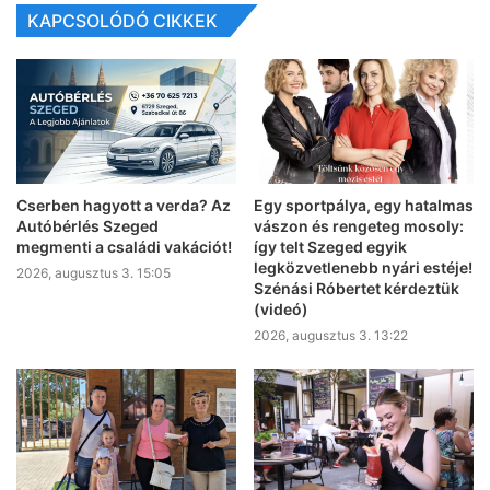
KAPCSOLÓDÓ CIKKEK
Cserben hagyott a verda? Az
Egy sportpálya, egy hatalmas
Autóbérlés Szeged
vászon és rengeteg mosoly:
megmenti a családi vakációt!
így telt Szeged egyik
legközvetlenebb nyári estéje!
2026, augusztus 3. 15:05
Szénási Róbertet kérdeztük
(videó)
2026, augusztus 3. 13:22