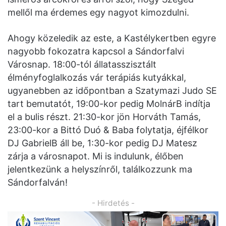
mellől ma érdemes egy nagyot kimozdulni.
Ahogy közeledik az este, a Kastélykertben egyre
nagyobb fokozatra kapcsol a Sándorfalvi
Városnap. 18:00-tól állatasszisztált
élményfoglalkozás vár terápiás kutyákkal,
ugyanebben az időpontban a Szatymazi Judo SE
tart bemutatót, 19:00-kor pedig MolnárB indítja
el a bulis részt. 21:30-kor jön Horváth Tamás,
23:00-kor a Bittó Duó & Baba folytatja, éjfélkor
DJ GabrielB áll be, 1:30-kor pedig DJ Matesz
zárja a városnapot. Mi is indulunk, élőben
jelentkezünk a helyszínről, találkozzunk ma
Sándorfalván!
- Hirdetés -