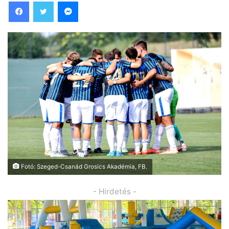
Facebook
Twitter
Messenger
Fotó: Szeged-Csanád Grosics Akadémia , FB.
- Hirdetés -