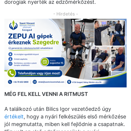
dorogiak nyerték az edzőmérkőzést.
- Hirdetés -
MÉG FEL KELL VENNI A RITMUST
A találkozó után Bilics Igor vezetőedző úgy
értékelt
, hogy a nyári felkészülés első mérkőzése
jól megmutatta, miben kell fejlődnie a csapatnak.