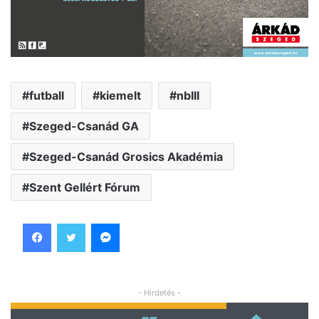
futball
kiemelt
nbIII
Szeged-Csanád GA
Szeged-Csanád Grosics Akadémia
Szent Gellért Fórum
Facebook
Twitter
Messenger
- Hirdetés -