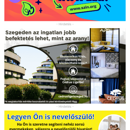
- Hirdetés -
- Hirdetés -