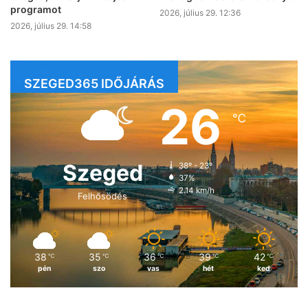
programot
2026, július 29. 12:36
2026, július 29. 14:58
SZEGED365 IDŐJÁRÁS
26
℃
Szeged
38º - 23º
37%
2.14 km/h
Felhősödés
38
35
36
39
42
℃
℃
℃
℃
℃
pén
szo
vas
hét
ked