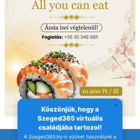
Köszönjük, hogy a
Szeged365 virtuális
családjába tartozol!
A Szeged365.hu-n sütiket használunk a