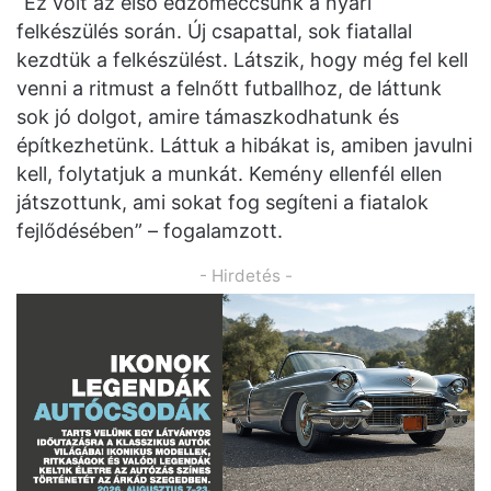
“Ez volt az első edzőmeccsünk a nyári
felkészülés során. Új csapattal, sok fiatallal
kezdtük a felkészülést. Látszik, hogy még fel kell
venni a ritmust a felnőtt futballhoz, de láttunk
sok jó dolgot, amire támaszkodhatunk és
építkezhetünk. Láttuk a hibákat is, amiben javulni
kell, folytatjuk a munkát. Kemény ellenfél ellen
játszottunk, ami sokat fog segíteni a fiatalok
fejlődésében” – fogalamzott.
- Hirdetés -