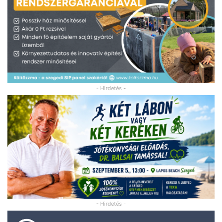
- Hirdetés -
- Hirdetés -