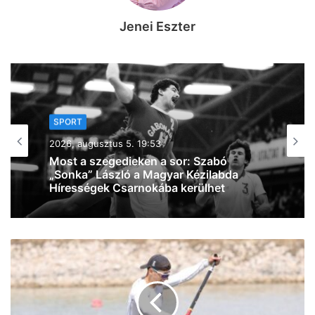
Jenei Eszter
SPORT
2026, augusztus 4. 09:56
Tart a felkészülés: fiatalos, lendületes
Szegedet képzelnek el Bánhidiék az új
szezonra