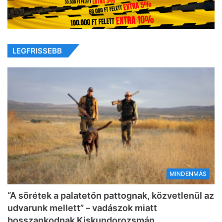
LEGFRISSEBB
MINDENMÁS
“A sörétek a palatetőn pattognak, közvetlenül az
udvarunk mellett” – vadászok miatt
bosszankodnak Kiskundorozsmán