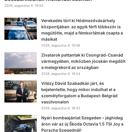
2026, augusztus 6. 19:50
Verekedés tört ki Hódmezővásárhely
központjában: az egyik férfi többször is
megütötte, majd a fémkorlátnak csapta a
másikat
2026, augusztus 6. 19:08
Zivatarok pattantak ki Csongrád-Csanád
vármegyében, miközben jócskán megdőlt
a melegrekord az országban
2026, augusztus 6. 18:54
Vitézy Dávid Szabadkán járt, és
bejelentette, hogy mikor indulhat el a
személyforgalom a Budapest-Belgrád
vasútvonalon
2026, augusztus 6. 18:32
Nyári bombaajánlat Szegeden – jéghideg
áron vár az új Škoda Octavia 1.5 TSI Joy a
Porsche Szegednél!