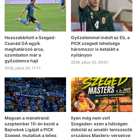
Hosszabbított a Szeged-
Győzelemmel indult az Eb, a
Csanád GA egyik
PICK szegedi tehetsége
meghatározó arca,
háromszor is betalált a
szombaton már a
nyitányon
győzelemre hajt
2026, július 30. 00:01
2026, július 30. 17:17
Megvan a menetrend:
Ilyen még nem volt
szeptember 10-én kezdi a
Szegeden: ezen a hétvégén
Bajnokok Ligáját a PICK
debütál az amatőr teniszezők
Szeged, mutatjuk a teljes
országos Masters-versenye