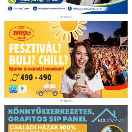
- Hirdetés -
- Hirdetés -