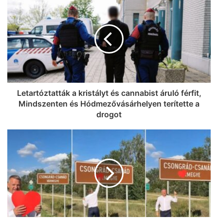
Három dolog, amit lehet, hogy nem
tudtál a sándorfalvi Nádastóról (videó)
Letartóztatták a kristályt és cannabist áruló férfit,
Mindszenten és Hódmezővásárhelyen terítette a
drogot