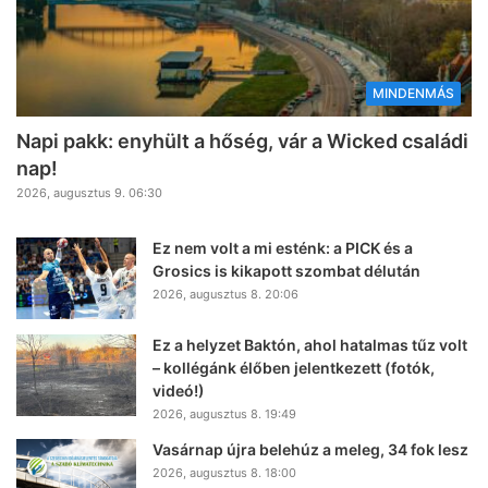
MINDENMÁS
Napi pakk: enyhült a hőség, vár a Wicked családi
nap!
2026, augusztus 9. 06:30
Ez nem volt a mi esténk: a PICK és a
Grosics is kikapott szombat délután
2026, augusztus 8. 20:06
Ez a helyzet Baktón, ahol hatalmas tűz volt
– kollégánk élőben jelentkezett (fotók,
videó!)
2026, augusztus 8. 19:49
Vasárnap újra belehúz a meleg, 34 fok lesz
2026, augusztus 8. 18:00