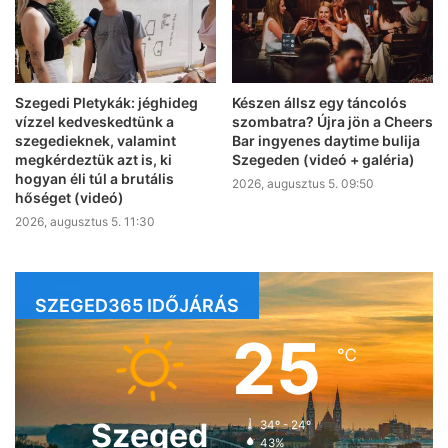
Szegedi Pletykák: jéghideg
Készen állsz egy táncolós
vízzel kedveskedtünk a
szombatra? Újra jön a Cheers
szegedieknek, valamint
Bar ingyenes daytime bulija
megkérdeztük azt is, ki
Szegeden (videó + galéria)
hogyan éli túl a brutális
2026, augusztus 5. 09:50
hőséget (videó)
2026, augusztus 5. 11:30
SZEGED365 IDŐJÁRÁS
25
℃
Szeged
34º - 24º
43%