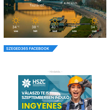
4.86 km/h
Tiszta idő
34
38
40
35
34
℃
℃
℃
℃
℃
vas
hét
ked
sze
csü
SZEGED365 FACEBOOK
- Hirdetés -