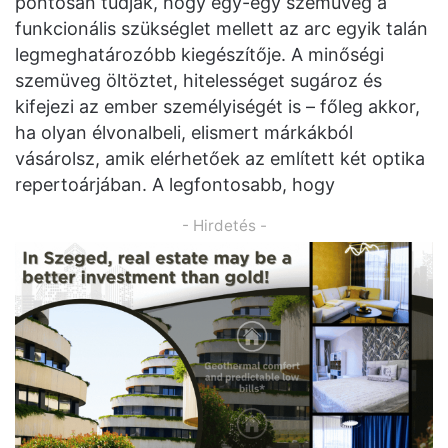
pontosan tudják, hogy egy-egy szemüveg a
funkcionális szükséglet mellett az arc egyik talán
legmeghatározóbb kiegészítője. A minőségi
szemüveg öltöztet, hitelességet sugároz és
kifejezi az ember személyiségét is – főleg akkor,
ha olyan élvonalbeli, elismert márkákból
vásárolsz, amik elérhetőek az említett két optika
repertoárjában. A legfontosabb, hogy
- Hirdetés -