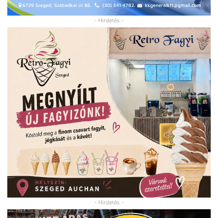
- Hirdetés -
- Hirdetés -