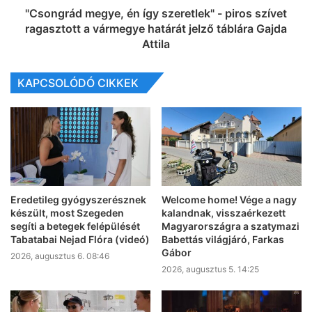
"Csongrád megye, én így szeretlek" - piros szívet
ragasztott a vármegye határát jelző táblára Gajda
Attila
KAPCSOLÓDÓ CIKKEK
Eredetileg gyógyszerésznek
Welcome home! Vége a nagy
készült, most Szegeden
kalandnak, visszaérkezett
segíti a betegek felépülését
Magyarországra a szatymazi
Tabatabai Nejad Flóra (videó)
Babettás világjáró, Farkas
Gábor
2026, augusztus 6. 08:46
2026, augusztus 5. 14:25