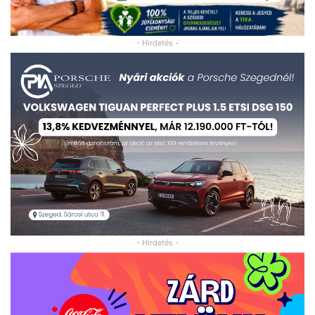
- Hirdetés -
- Hirdetés -