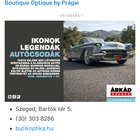
Boutique Optique by Prágai
- Hirdetés -
Szeged, Bartók tér 5.
(30) 303 8286
butikoptika.hu