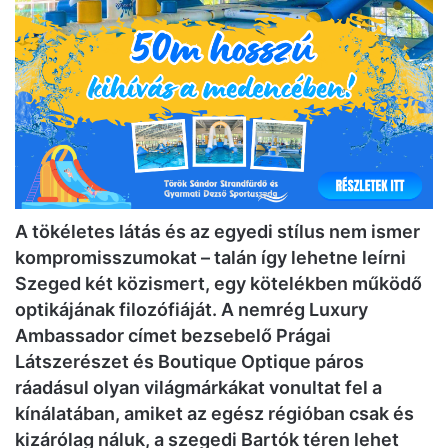
A tökéletes látás és az egyedi stílus nem ismer
kompromisszumokat – talán így lehetne leírni
Szeged két közismert, egy kötelékben működő
optikájának filozófiáját. A nemrég Luxury
Ambassador címet bezsebelő Prágai
Látszerészet és Boutique Optique páros
ráadásul olyan világmárkákat vonultat fel a
kínálatában, amiket az egész régióban csak és
kizárólag náluk, a szegedi Bartók téren lehet