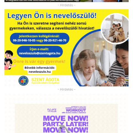
- Hirdetés -
- Hirdetés -