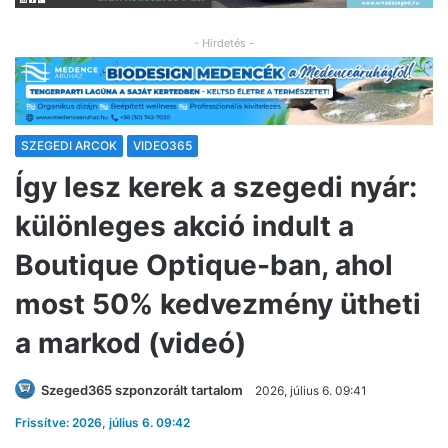
- Hirdetés -
SZEGEDI ARCOK
VIDEO365
Így lesz kerek a szegedi nyár:
különleges akció indult a
Boutique Optique-ban, ahol
most 50% kedvezmény ütheti
a markod (videó)
Szeged365 szponzorált tartalom
2026, július 6. 09:41
Frissítve: 2026, július 6. 09:42