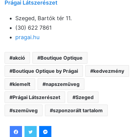
Prágai Látszerészet
Szeged, Bartók tér 11.
(30) 622 7861
pragai.hu
akció
Boutique Optique
Boutique Optique by Prágai
kedvezmény
kiemelt
napszemüveg
Prágai Látszerészet
Szeged
szemüveg
szponzorált tartalom
Facebook
Twitter
Messenger