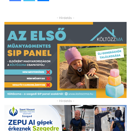
- Hirdetés -
- Hirdetés -