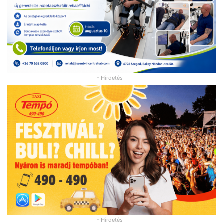
- Hirdetés -
- Hirdetés -