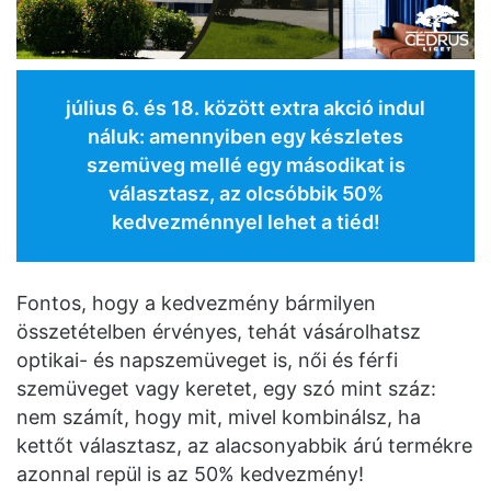
július 6. és 18. között extra akció indul
náluk: amennyiben egy készletes
szemüveg mellé egy másodikat is
választasz, az olcsóbbik 50%
kedvezménnyel lehet a tiéd!
Fontos, hogy a kedvezmény bármilyen
összetételben érvényes, tehát vásárolhatsz
optikai- és napszemüveget is, női és férfi
szemüveget vagy keretet, egy szó mint száz:
nem számít, hogy mit, mivel kombinálsz, ha
kettőt választasz, az alacsonyabbik árú termékre
azonnal repül is az 50% kedvezmény!