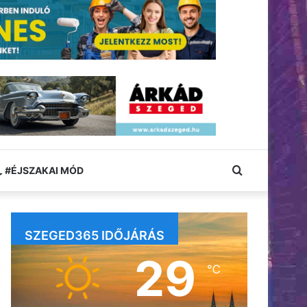
Keresés:
#ÉJSZAKAI MÓD
SZEGED365 IDŐJÁRÁS
29
℃