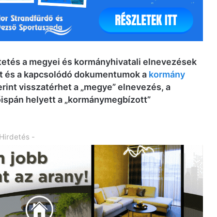
etés a megyei és kormányhivatali elnevezések
et és a kapcsolódó dokumentumok a
kormány
erint visszatérhet a „megye” elnevezés, a
főispán helyett a „kormánymegbízott”
 Hirdetés -