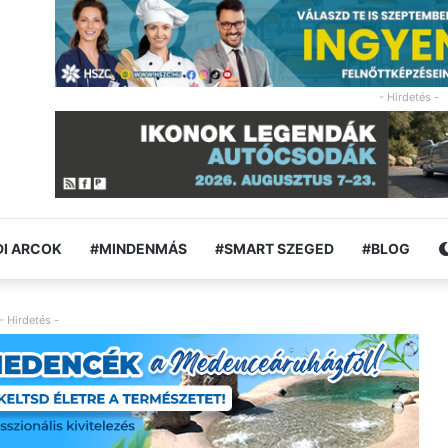
- Hirdetés -
I ARCOK
#MINDENMÁS
#SMART SZEGED
#BLOG
- Hirdetés -