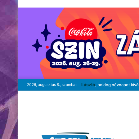
László
2026, augusztus 8., szombat
, boldog névnapot kív