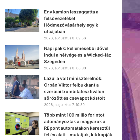
Egy kamion leszaggatta a
felsővezetéket
Hódmezővásárhely egyik
utcájában
2026, augusztus 8. 09:56
Napi pakk: kellemesebb idővel
indul a hétvége és a Wicked-láz
Szegeden
2026, augusztus 8. 06:30
Lazul a volt miniszterelnök:
Orbán Viktor felbukkant a
szerbiai trombitafesztiválon,
sörözött és csevapot kóstolt
2026, augusztus 7. 19:39
Több mint 109 millió forintot
adományoztak a magyarok a
REpont automatákon keresztül
fél év alatt – mutatjuk, kik kapják