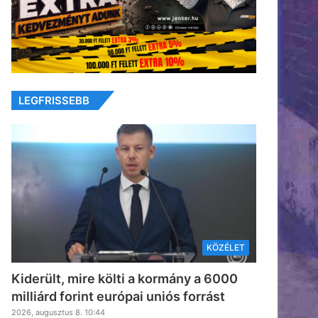
LEGFRISSEBB
KÖZÉLET
Kiderült, mire költi a kormány a 6000
milliárd forint európai uniós forrást
2026, augusztus 8. 10:44