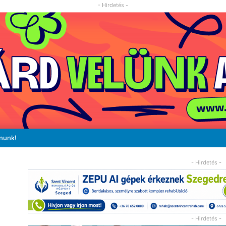
- Hirdetés -
ánunk!
- Hirdetés -
- Hirdetés -