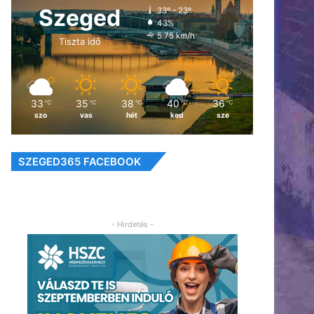
Szeged
33º - 23º
43%
5.75 km/h
Tiszta idő
33
35
38
40
36
℃
℃
℃
℃
℃
szo
vas
hét
ked
sze
SZEGED365 FACEBOOK
- Hirdetés -