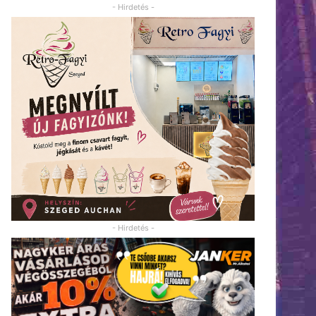
- Hirdetés -
- Hirdetés -