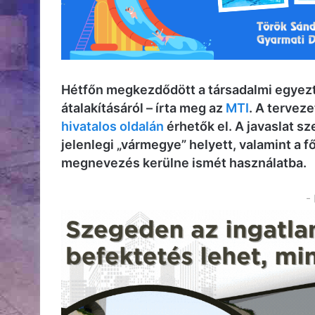
Hétfőn megkezdődött a társadalmi egyezt
átalakításáról – írta meg az
MTI
. A tervez
hivatalos oldalán
érhetők el. A javaslat sz
jelenlegi „vármegye” helyett, valamint a 
megnevezés kerülne ismét használatba.
-