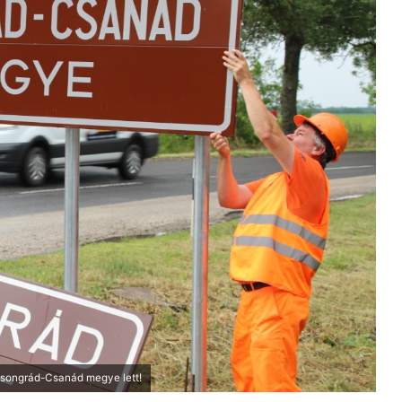
Csongrád-Csanád megye lett!