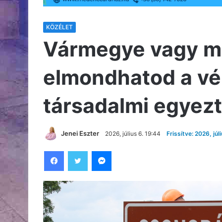
KÖZÉLET
Vármegye vagy me
elmondhatod a vél
társadalmi egyez
Jenei Eszter
2026, július 6. 19:44
Frissítve: 2026, júl
Facebook
Twitter
Messenger