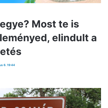
gye? Most te is
eményed, elindult a
tetés
ius 6. 19:44