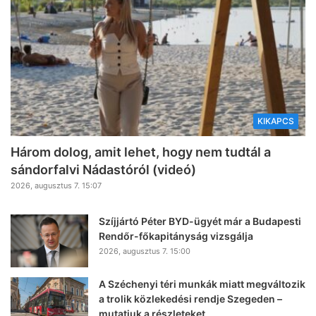
KIKAPCS
Három dolog, amit lehet, hogy nem tudtál a
sándorfalvi Nádastóról (videó)
2026, augusztus 7. 15:07
Szíjjártó Péter BYD-ügyét már a Budapesti
Rendőr-főkapitányság vizsgálja
2026, augusztus 7. 15:00
A Széchenyi téri munkák miatt megváltozik
a trolik közlekedési rendje Szegeden –
mutatjuk a részleteket