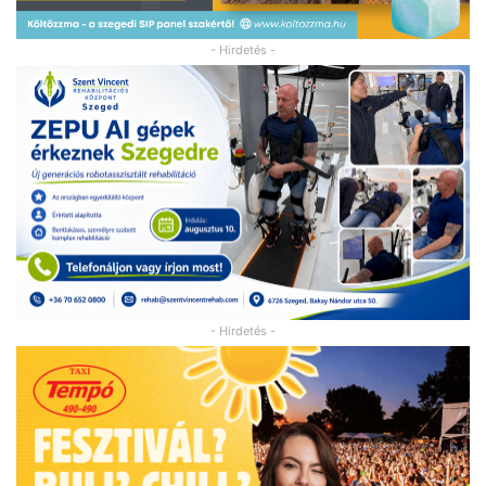
- Hirdetés -
- Hirdetés -