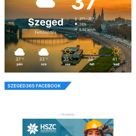
37
Szeged
37º - 25º
28%
5.92 km/h
Felhősödés
37
33
35
38
41
℃
℃
℃
℃
℃
pén
szo
vas
hét
ked
SZEGED365 FACEBOOK
- Hirdetés -