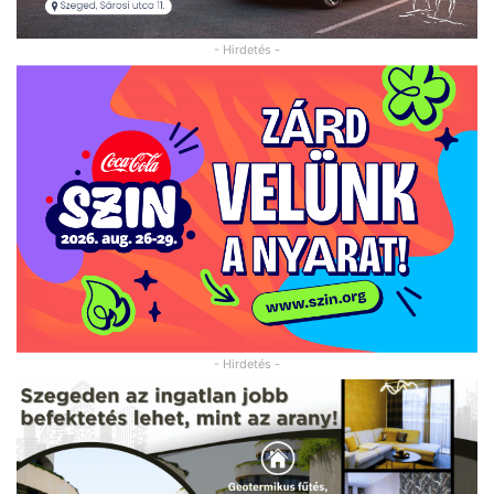
- Hirdetés -
- Hirdetés -