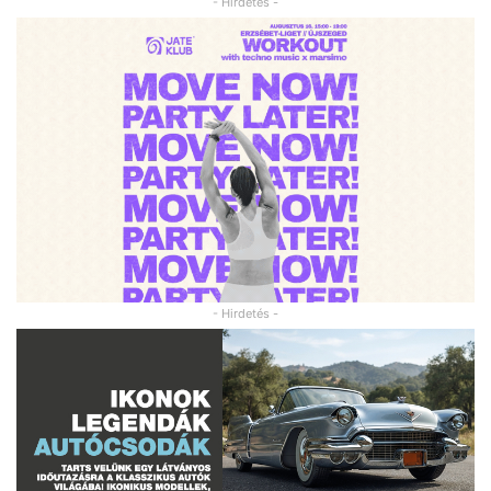
- Hirdetés -
- Hirdetés -