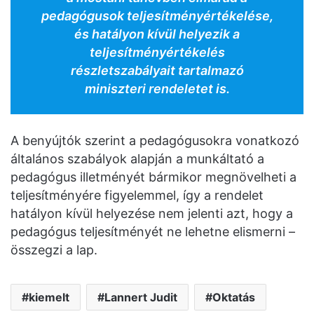
pedagógusok teljesítményértékelése,
és hatályon kívül helyezik a
teljesítményértékelés
részletszabályait tartalmazó
miniszteri rendeletet is.
A benyújtók szerint a pedagógusokra vonatkozó
általános szabályok alapján a munkáltató a
pedagógus illetményét bármikor megnövelheti a
teljesítményére figyelemmel, így a rendelet
hatályon kívül helyezése nem jelenti azt, hogy a
pedagógus teljesítményét ne lehetne elismerni –
összegzi a lap.
kiemelt
Lannert Judit
Oktatás