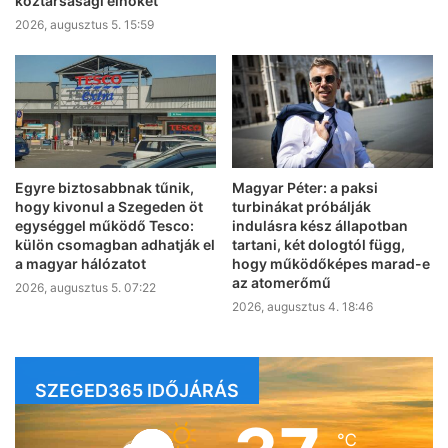
köztársasági elnökét
2026, augusztus 5. 15:59
Egyre biztosabbnak tűnik,
Magyar Péter: a paksi
hogy kivonul a Szegeden öt
turbinákat próbálják
egységgel működő Tesco:
indulásra kész állapotban
külön csomagban adhatják el
tartani, két dologtól függ,
a magyar hálózatot
hogy működőképes marad-e
az atomerőmű
2026, augusztus 5. 07:22
2026, augusztus 4. 18:46
SZEGED365 IDŐJÁRÁS
℃