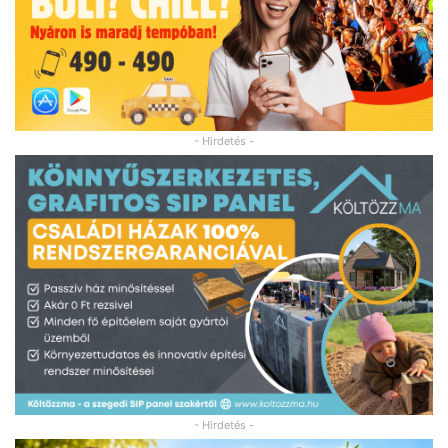
- Hirdetés -
- Hirdetés -