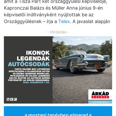
amit a Tisza Párt két országgyűlési képviselője,
Kapronczai Balázs és Müller Anna június 9-én
képviselői indítványként nyújtottak be az
Országgyűlésnek – írja a
Telex
. A javaslat alapján
- Hirdetés -
a mostani tanévben elmarad a