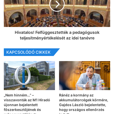
Hivatalos! Felfüggesztették a pedagógusok
teljesítményértékelését az idei tanévre
KAPCSOLÓDÓ CIKKEK
„Nem hinném…” –
Ránéz a kormány az
visszavonták az M1 Híradó
akkumulátorcégek körmére,
újonnan bejelentett
Gajdos László bejelentette,
főszerkesztőjének és
hogy országos ellenőrzés