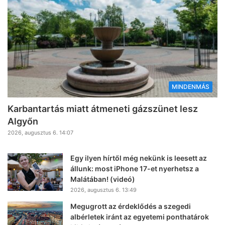
MINDENMÁS
Karbantartás miatt átmeneti gázszünet lesz
Algyőn
2026, augusztus 6. 14:07
Egy ilyen hírtől még nekünk is leesett az
állunk: most iPhone 17-et nyerhetsz a
Malátában! (videó)
2026, augusztus 6. 13:49
Megugrott az érdeklődés a szegedi
albérletek iránt az egyetemi ponthatárok