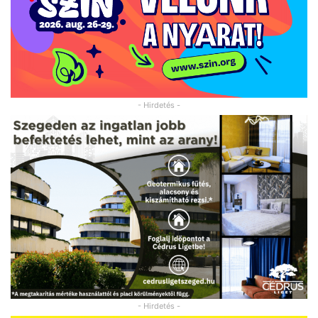
- Hirdetés -
- Hirdetés -