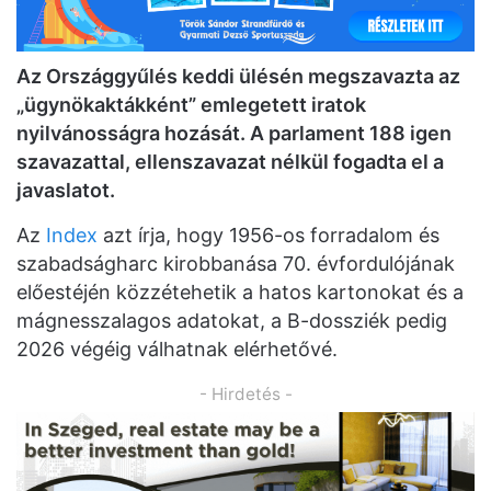
Az Országgyűlés keddi ülésén megszavazta az
„ügynökaktákként” emlegetett iratok
nyilvánosságra hozását. A parlament 188 igen
szavazattal, ellenszavazat nélkül fogadta el a
javaslatot.
Az
Index
azt írja, hogy 1956-os forradalom és
szabadságharc kirobbanása 70. évfordulójának
előestéjén közzétehetik a hatos kartonokat és a
mágnesszalagos adatokat, a B-dossziék pedig
2026 végéig válhatnak elérhetővé.
- Hirdetés -