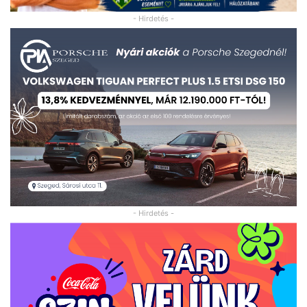
- Hirdetés -
- Hirdetés -