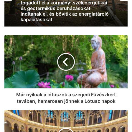
Jó hír: már kilenc centit emelkedett a
Duna vízállása, és eső várható az
osztrák vízgyűjtőkön
Már nyílnak a lótuszok a szegedi Füvészkert
tavában, hamarosan jönnek a Lótusz napok