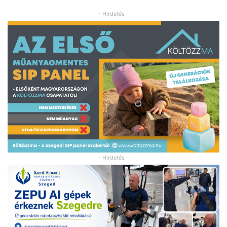
- Hirdetés -
- Hirdetés -