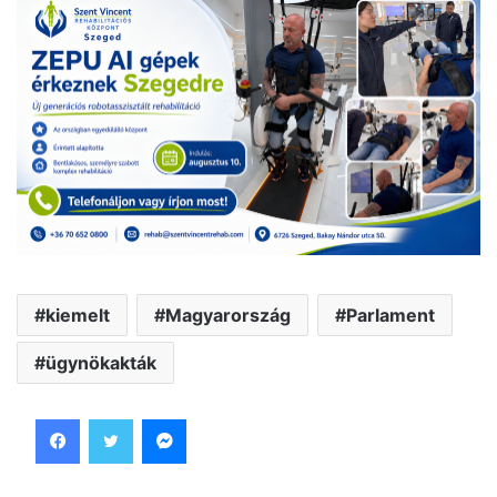
kiemelt
Magyarország
Parlament
ügynökakták
Facebook
Twitter
Messenger