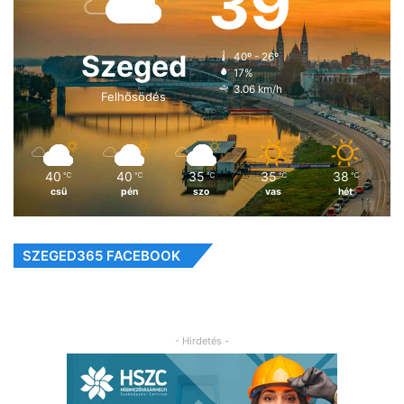
39
Szeged
40º - 26º
17%
3.06 km/h
Felhősödés
40
40
35
35
38
℃
℃
℃
℃
℃
csü
pén
szo
vas
hét
SZEGED365 FACEBOOK
- Hirdetés -