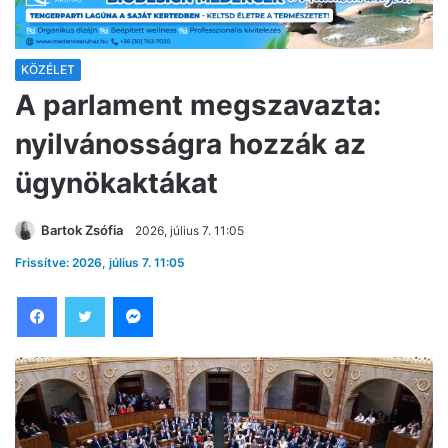
KÖZÉLET
A parlament megszavazta:
nyilvánosságra hozzák az
ügynökaktákat
Bartok Zsófia
2026, július 7. 11:05
Frissítve: 2026, július 7. 11:05
Facebook
Twitter
Messenger