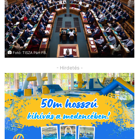
Fotó: TISZA Párt FB.
- Hirdetés -