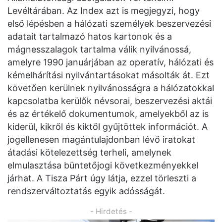
Levéltárában. Az Index azt is megjegyzi, hogy
első lépésben a hálózati személyek beszervezési
adatait tartalmazó hatos kartonok és a
mágnesszalagok tartalma válik nyilvánossá,
amelyre 1990 januárjában az operatív, hálózati és
kémelhárítási nyilvántartásokat másolták át. Ezt
követően kerülnek nyilvánosságra a hálózatokkal
kapcsolatba kerülők névsorai, beszervezési aktái
és az értékelő dokumentumok, amelyekből az is
kiderül, kikről és kiktől gyűjtöttek információt. A
jogellenesen magántulajdonban lévő iratokat
átadási kötelezettség terheli, amelynek
elmulasztása büntetőjogi következményekkel
járhat. A Tisza Párt úgy látja, ezzel törleszti a
rendszerváltoztatás egyik adósságát.
- Hirdetés -