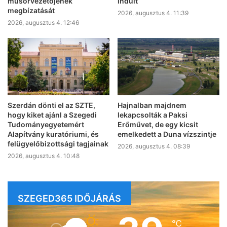
műsorvezetőjének
indult
megbízatását
2026, augusztus 4. 11:39
2026, augusztus 4. 12:46
Szerdán dönti el az SZTE,
Hajnalban majdnem
hogy kiket ajánl a Szegedi
lekapcsolták a Paksi
Tudományegyetemért
Erőművet, de egy kicsit
Alapítvány kuratóriumi, és
emelkedett a Duna vízszintje
felügyelőbizottsági tagjainak
2026, augusztus 4. 08:39
2026, augusztus 4. 10:48
SZEGED365 IDŐJÁRÁS
℃