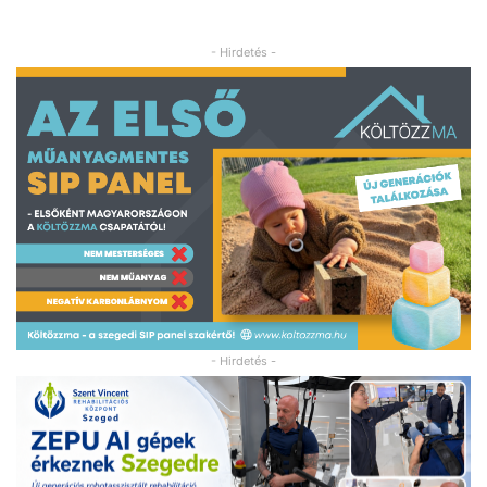
- Hirdetés -
- Hirdetés -