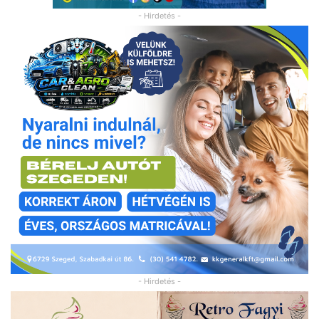
- Hirdetés -
- Hirdetés -