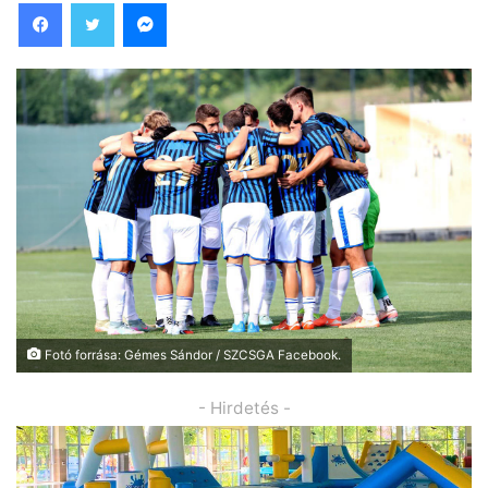
Facebook
Twitter
Messenger
Fotó forrása: Gémes Sándor / SZCSGA Facebook.
- Hirdetés -