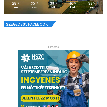
28
35
38
40
33
℃
℃
℃
℃
℃
szo
vas
hét
ked
sze
SZEGED365 FACEBOOK
- Hirdetés -