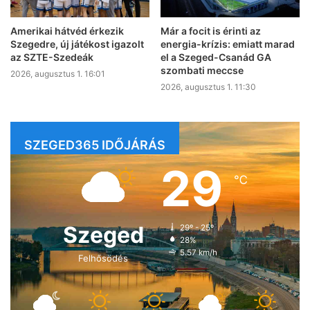
Amerikai hátvéd érkezik
Már a focit is érinti az
Szegedre, új játékost igazolt
energia-krízis: emiatt marad
az SZTE-Szedeák
el a Szeged-Csanád GA
szombati meccse
2026, augusztus 1. 16:01
2026, augusztus 1. 11:30
SZEGED365 IDŐJÁRÁS
29
℃
Szeged
29º - 25º
28%
5.57 km/h
Felhősödés