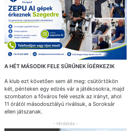
A HÉT MÁSODIK FELE SŰRŰNEK ÍGÉRKEZIK
A klub ezt követően sem áll meg: csütörtökön
két, pénteken egy edzés vár a játékosokra, majd
szombaton a főváros felé veszik az irányt, ahol
11 órától másodosztályú riválisuk, a Soroksár
ellen játszanak.
- Hirdetés -