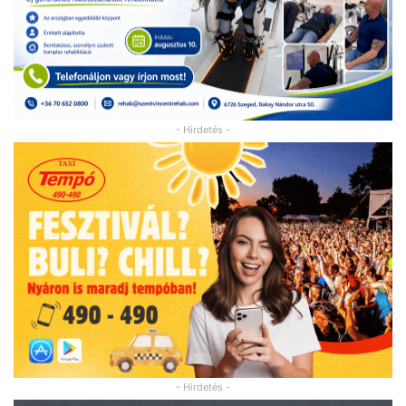
- Hirdetés -
- Hirdetés -