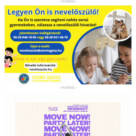
- Hirdetés -
- Hirdetés -