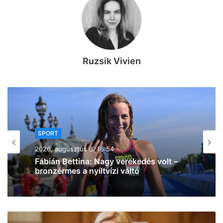
Ruzsik Vivien
SPORT
2026, augusztus 8. 15:50
A háromszoros magyar bajnok
VIDEOTON FC – Fehérvár ellen lép
pályára ma délután a Szeged – Csanád
GA