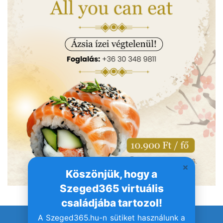
Köszönjük, hogy a
Szeged365 virtuális
családjába tartozol!
A Szeged365.hu-n sütiket használunk a