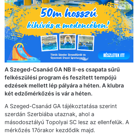
A Szeged-Csanád GA NB II-es csapata sűrű
felkészülési program és feszített tempójú
edzések mellett lép pályára a héten. A klubra
két edzőmérkőzés is vár a héten.
A Szeged-Csanád GA tájékoztatása szerint
szerdán Szerbiába utaznak, ahol a
másodosztályú Topolyai SC lesz az ellenfelük. A
mérkőzés 17órakor kezdődik majd.