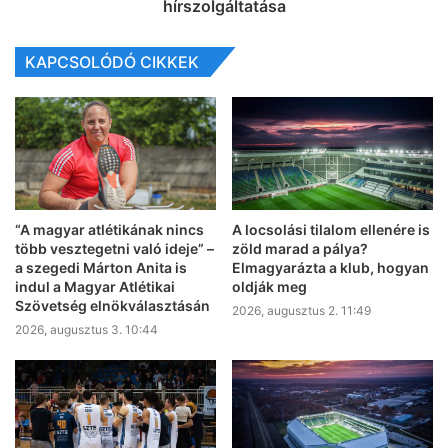
hírszolgáltatása
KAPCSOLÓDÓ CIKKEK
“A magyar atlétikának nincs
A locsolási tilalom ellenére is
több vesztegetni való ideje” –
zöld marad a pálya?
a szegedi Márton Anita is
Elmagyarázta a klub, hogyan
indul a Magyar Atlétikai
oldják meg
Szövetség elnökválasztásán
2026, augusztus 2. 11:49
2026, augusztus 3. 10:44