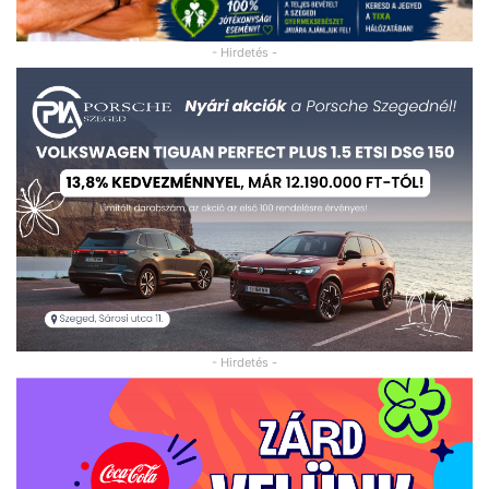
- Hirdetés -
- Hirdetés -