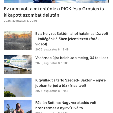
Ez nem volt a mi esténk: a PICK és a Grosics is
kikapott szombat délután
2026, augusztus 8. 20:06
Ez a helyzet Baktón, ahol hatalmas tűz volt
– kollégánk élőben jelentkezett (fotók,
videó!)
2026, augusztus 8. 19:49
Vasárnap újra belehúz a meleg, 34 fok lesz
2026, augusztus 8. 18:00
Kigyulladt a tarló Szeged- Baktón – egyre
jobban terjed a tűz (frissítve!)
2026, augusztus 8. 17:43
Fábián Bettina: Nagy verekedés volt –
bronzérmes a nyíltvízi váltó