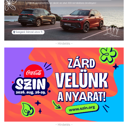
- Hirdetés -
- Hirdetés -