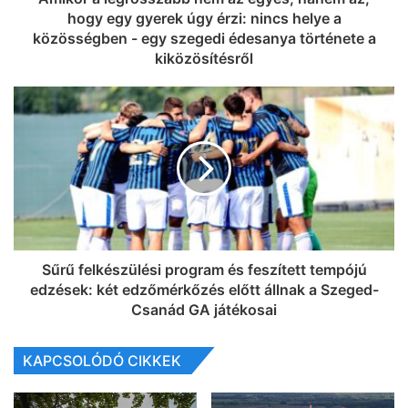
hogy egy gyerek úgy érzi: nincs helye a
közösségben - egy szegedi édesanya története a
kiközösítésről
Sűrű felkészülési program és feszített tempójú
edzések: két edzőmérkőzés előtt állnak a Szeged-
Csanád GA játékosai
KAPCSOLÓDÓ CIKKEK