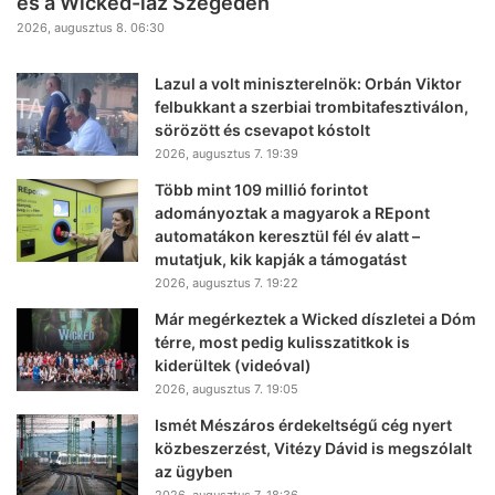
és a Wicked-láz Szegeden
2026, augusztus 8. 06:30
Lazul a volt miniszterelnök: Orbán Viktor
felbukkant a szerbiai trombitafesztiválon,
sörözött és csevapot kóstolt
2026, augusztus 7. 19:39
Több mint 109 millió forintot
adományoztak a magyarok a REpont
automatákon keresztül fél év alatt –
mutatjuk, kik kapják a támogatást
2026, augusztus 7. 19:22
Már megérkeztek a Wicked díszletei a Dóm
térre, most pedig kulisszatitkok is
kiderültek (videóval)
2026, augusztus 7. 19:05
Ismét Mészáros érdekeltségű cég nyert
közbeszerzést, Vitézy Dávid is megszólalt
az ügyben
2026, augusztus 7. 18:36