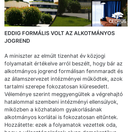
EDDIG FORMÁLIS VOLT AZ ALKOTMÁNYOS
JOGREND
A miniszter az elmúlt tizenhat év közjogi
folyamatait értékelve arról beszélt, hogy bár az
alkotmányos jogrend formálisan fennmaradt és
az államszervezet intézményei működtek, azok
tartalmi szerepe fokozatosan kiüresedett.
Véleménye szerint meggyengültek a végrehajtó
hatalommal szembeni intézményi ellensúlyok,
miközben a közhatalom gyakorlásának
alkotmányos korlátai is fokozatosan eltűntek.
Hozzátette: ezek a folyamatok vezettek oda,