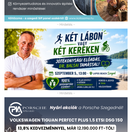
- Hirdetés -
- Hirdetés -