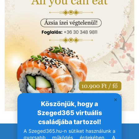
Köszönjük, hogy a
Szeged365 virtuális
családjába tartozol!
A Szeged365.hu-n sütiket használunk a
© Szeged365.hu I Minden jog fenntartva!
gyorsabb működés érdekében. A