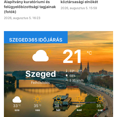
Alapítvány kuratóriumi és
köztársasági elnökét
felügyelőbizottsági tagjainak
2026, augusztus 5. 15:59
(fotók)
2026, augusztus 5. 16:23
SZEGED365 IDŐJÁRÁS
21
℃
Szeged
33º - 21º
68%
5.35 km/h
Felhősödés
33
35
38
41
35
℃
℃
℃
℃
℃
szo
vas
hét
ked
sze