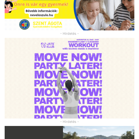
- Hirdetés -
- Hirdetés -