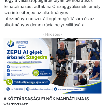
hogy a választópolgárok olyan demokratikus
felhatalmazást adtak az Országgyűlésnek, amely
szerinte kiterjed az alkotmányos
intézményrendszer átfogó megújítására és az
alkotmányos demokrácia helyreállítására.
- Hirdetés -
A KÖZTÁRSASÁGI ELNÖK MANDÁTUMA IS
VÁLTOZHAT