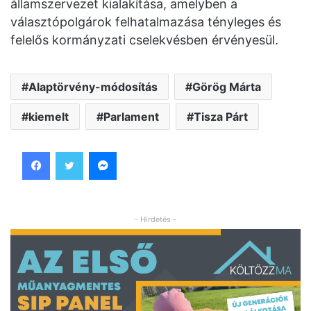
államszervezet kialakítása, amelyben a
választópolgárok felhatalmazása tényleges és
felelős kormányzati cselekvésben érvényesül.
Alaptörvény-módosítás
Görög Márta
kiemelt
Parlament
Tisza Párt
Facebook
Twitter
Messenger
- Hirdetés -