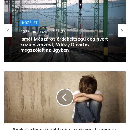
KÖZÉLET
2026, augusztus 7. 16:57
Magyar Péter: három személy közül
választ szombaton köztársaságielnök-
jelöltet a Tisza
Amikor a legrosszabb nem az egyes, hanem az,