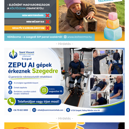
- Hirdetés -
- Hirdetés -