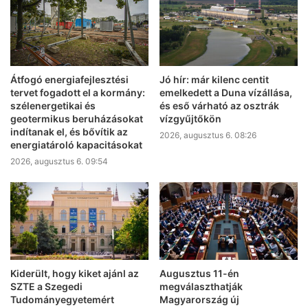
Átfogó energiafejlesztési
Jó hír: már kilenc centit
tervet fogadott el a kormány:
emelkedett a Duna vízállása,
szélenergetikai és
és eső várható az osztrák
geotermikus beruházásokat
vízgyűjtőkön
indítanak el, és bővítik az
2026, augusztus 6. 08:26
energiatároló kapacitásokat
2026, augusztus 6. 09:54
Kiderült, hogy kiket ajánl az
Augusztus 11-én
SZTE a Szegedi
megválaszthatják
Tudományegyetemért
Magyarország új