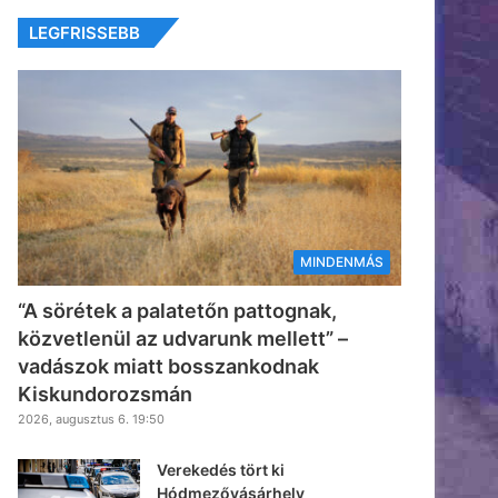
LEGFRISSEBB
MINDENMÁS
“A sörétek a palatetőn pattognak,
közvetlenül az udvarunk mellett” –
vadászok miatt bosszankodnak
Kiskundorozsmán
2026, augusztus 6. 19:50
Verekedés tört ki
Hódmezővásárhely