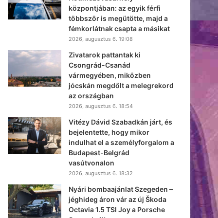
központjában: az egyik férfi
többször is megütötte, majd a
fémkorlátnak csapta a másikat
2026, augusztus 6. 19:08
Zivatarok pattantak ki
Csongrád-Csanád
vármegyében, miközben
jócskán megdőlt a melegrekord
az országban
2026, augusztus 6. 18:54
Vitézy Dávid Szabadkán járt, és
bejelentette, hogy mikor
indulhat el a személyforgalom a
Budapest-Belgrád
vasútvonalon
2026, augusztus 6. 18:32
Nyári bombaajánlat Szegeden –
jéghideg áron vár az új Škoda
Octavia 1.5 TSI Joy a Porsche