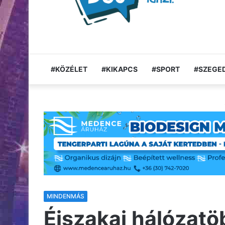
#KÖZÉLET
#KIKAPCS
#SPORT
#SZEGED
MINDENMÁS
Éjszakai hálózatö