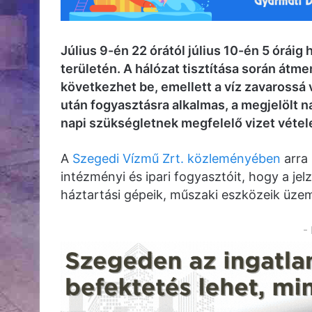
Július 9-én 22 órától július 10-én 5 óráig
területén. A hálózat tisztítása során át
következhet be, emellett a víz zavarossá vá
után fogyasztásra alkalmas, a megjelölt n
napi szükségletnek megfelelő vizet vétel
A
Szegedi Vízmű Zrt. közleményében
arra 
intézményi és ipari fogyasztóit, hogy a je
háztartási gépeik, műszaki eszközeik üzem
-