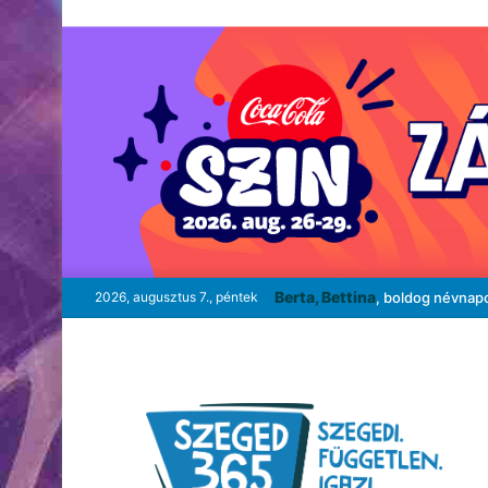
Berta, Bettina
2026, augusztus 7., péntek
, boldog névnap