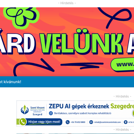
- Hirdetés -
ot kívánunk!
- Hirdetés -
- Hirdetés -