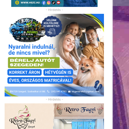
- Hirdetés -
- Hirdetés -