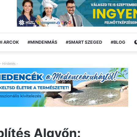
I ARCOK
#MINDENMÁS
#SMART SZEGED
#BLOG
- Hirdetés -
blítés Algyőn: