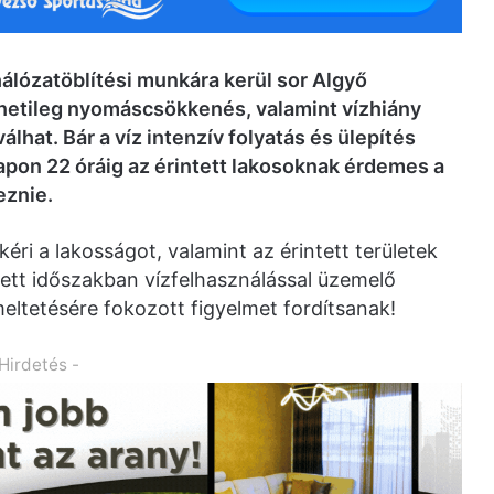
 hálózatöblítési munkára kerül sor Algyő
menetileg nyomáscsökkenés, valamint vízhiány
lhat. Bár a víz intenzív folyatás és ülepítés
apon 22 óráig az érintett lakosoknak érdemes a
eznie.
kéri a lakosságot, valamint az érintett területek
lzett időszakban vízfelhasználással üzemelő
eltetésére fokozott figyelmet fordítsanak!
 Hirdetés -