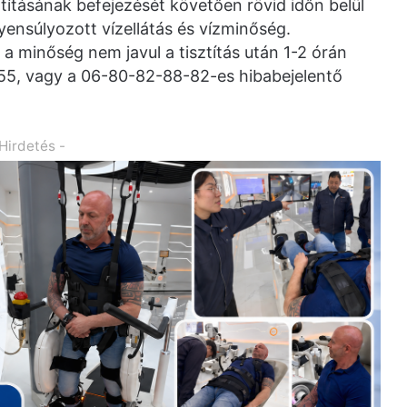
tításának befejezését követően rövid időn belül
yensúlyozott vízellátás és vízminőség.
a minőség nem javul a tisztítás után 1-2 órán
155, vagy a 06-80-82-88-82-es hibabejelentő
 Hirdetés -