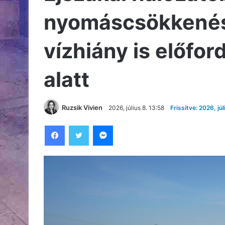
nyomáscsökkenés,
vízhiány is előfo
alatt
Ruzsik Vivien
2026, július 8. 13:58
Frissítve: 2026, júl
Facebook
Twitter
Messenger