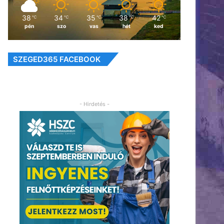
38
34
35
38
42
℃
℃
℃
℃
℃
pén
szo
vas
hét
ked
SZEGED365 FACEBOOK
- Hirdetés -