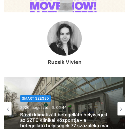
Ruzsik Vivien
SMART SZEGED
2026, augusztus 5. 20:32
Normális közlekedési lehetőségeket és
infrastruktúra-fejlesztést követelnek a
Klebelsberg-telepiek