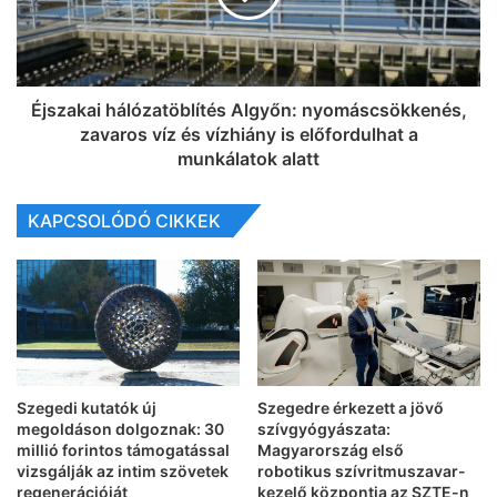
Éjszakai hálózatöblítés Algyőn: nyomáscsökkenés,
zavaros víz és vízhiány is előfordulhat a
munkálatok alatt
KAPCSOLÓDÓ CIKKEK
Szegedi kutatók új
Szegedre érkezett a jövő
megoldáson dolgoznak: 30
szívgyógyászata:
millió forintos támogatással
Magyarország első
vizsgálják az intim szövetek
robotikus szívritmuszavar-
regenerációját
kezelő központja az SZTE-n