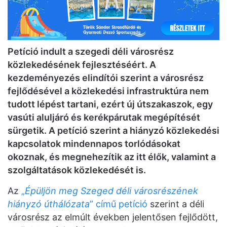
Petíció indult a szegedi déli városrész
közlekedésének fejlesztéséért. A
kezdeményezés elindítói szerint a városrész
fejlődésével a közlekedési infrastruktúra nem
tudott lépést tartani, ezért új útszakaszok, egy
vasúti aluljáró és kerékpárutak megépítését
sürgetik. A petíció szerint a hiányzó közlekedési
kapcsolatok mindennapos torlódásokat
okoznak, és megnehezítik az itt élők, valamint a
szolgáltatások közlekedését is.
Az
„
Épüljön meg Szeged déli városrészének
hiányzó úthálózata
” című petíció
szerint a déli
városrész az elmúlt években jelentősen fejlődött,