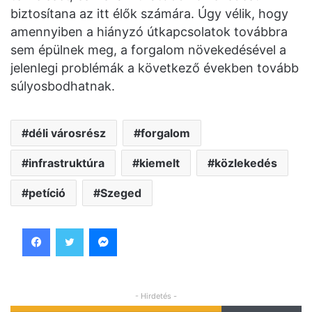
biztosítana az itt élők számára. Úgy vélik, hogy
amennyiben a hiányzó útkapcsolatok továbbra
sem épülnek meg, a forgalom növekedésével a
jelenlegi problémák a következő években tovább
súlyosbodhatnak.
déli városrész
forgalom
infrastruktúra
kiemelt
közlekedés
petíció
Szeged
Facebook
Twitter
Messenger
- Hirdetés -