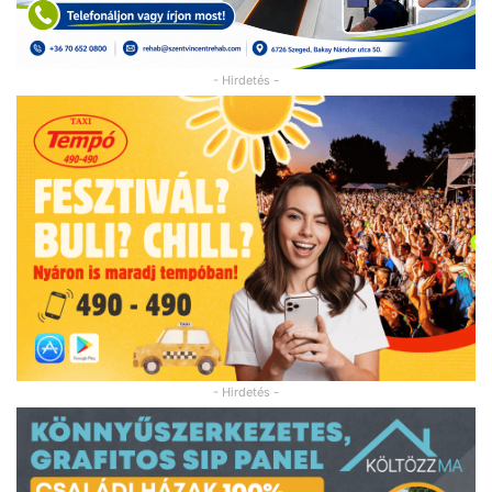
- Hirdetés -
- Hirdetés -