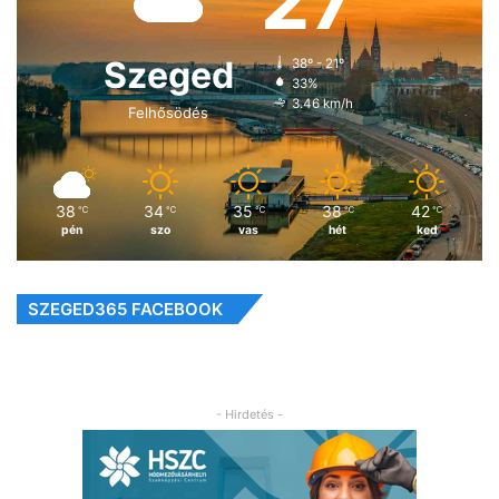
27
Szeged
38º - 21º
33%
3.46 km/h
Felhősödés
38
34
35
38
42
℃
℃
℃
℃
℃
pén
szo
vas
hét
ked
SZEGED365 FACEBOOK
- Hirdetés -