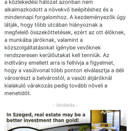
a közlekedési hálózat azonban nem
alkalmazkodott a növekvő beépítéshez és a
mindennapi forgalomhoz. A kezdeményezők úgy
látják, hogy több utcában hiányoznak a
megfelelő összeköttetések, ezért az ott élőknek,
a munkába járóknak, valamint a
közszolgáltatásokat igénybe vevőknek
rendszeresen kerülőutakat kell tenniük. Az
indítvány emellett arra is felhívja a figyelmet,
hogy a vasútvonal több ponton elválasztja a déli
városrészt a belvárostól, a vasúti átjáróknál
kialakuló várakozás pedig tovább növeli a
menetidőt.
- Hirdetés -