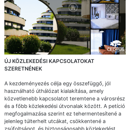
ÚJ KÖZLEKEDÉSI KAPCSOLATOKAT
SZERETNÉNEK
A kezdeményezés célja egy összefüggő, jól
használható úthálózat kialakítása, amely
közvetlenebb kapcsolatot teremtene a városrész
és a főbb közlekedési útvonalak között. A petíció
megfogalmazása szerint ez tehermentesítené a
jelenleg túlterhelt utcákat, csökkentené a
zsúfoltságot, és biztonságosabb közlekedést