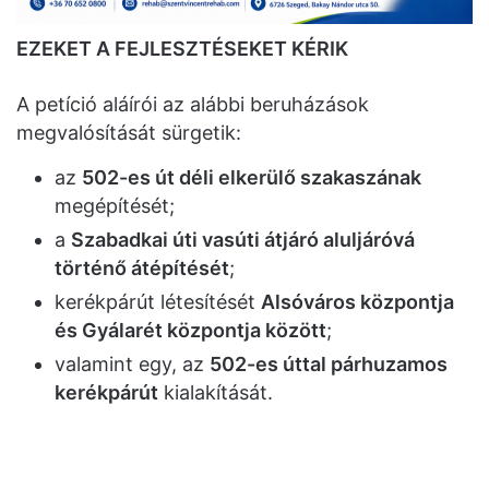
EZEKET A FEJLESZTÉSEKET KÉRIK
A petíció aláírói az alábbi beruházások
megvalósítását sürgetik:
az
502-es út déli elkerülő szakaszának
megépítését;
a
Szabadkai úti vasúti átjáró aluljáróvá
történő átépítését
;
kerékpárút létesítését
Alsóváros központja
és Gyálarét központja között
;
valamint egy, az
502-es úttal párhuzamos
kerékpárút
kialakítását.