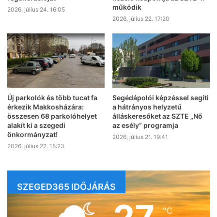
működik
2026, július 24. 16:05
2026, július 22. 17:20
Új parkolók és több tucat fa
Segédápolói képzéssel segíti
érkezik Makkosházára:
a hátrányos helyzetű
összesen 68 parkolóhelyet
álláskeresőket az SZTE „Nő
alakít ki a szegedi
az esély” programja
önkormányzat!
2026, július 21. 19:41
2026, július 22. 15:23
SZEGED365 IDŐJÁRÁS
℃