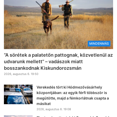
MINDENMÁS
“A sörétek a palatetőn pattognak, közvetlenül az
udvarunk mellett” – vadászok miatt
bosszankodnak Kiskundorozsmán
2026, augusztus 6. 19:50
Verekedés tört ki Hódmezővásárhely
központjában: az egyik férfi többször is
megütötte, majd a fémkorlátnak csapta a
másikat
2026, augusztus 6. 19:08