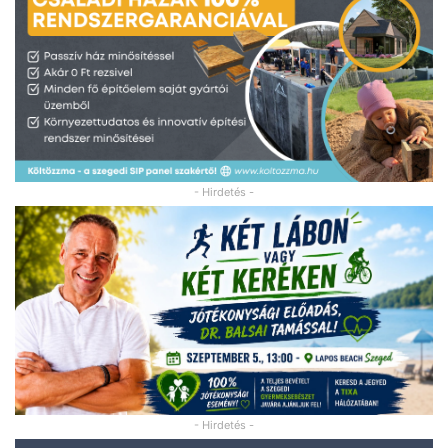
- Hirdetés -
- Hirdetés -