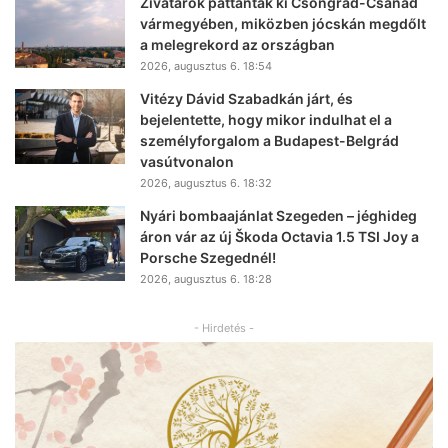
Zivatarok pattantak ki Csongrád-Csanád
vármegyében, miközben jócskán megdőlt
a melegrekord az országban
2026, augusztus 6. 18:54
Vitézy Dávid Szabadkán járt, és
bejelentette, hogy mikor indulhat el a
személyforgalom a Budapest-Belgrád
vasútvonalon
2026, augusztus 6. 18:32
Nyári bombaajánlat Szegeden – jéghideg
áron vár az új Škoda Octavia 1.5 TSI Joy a
Porsche Szegednél!
2026, augusztus 6. 18:28
- Hirdetés -