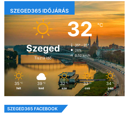
SZEGED365 IDŐJÁRÁS
32
℃
Szeged
35º - 25º
26%
0.52 km/h
Tiszta idő
35
39
32
33
34
℃
℃
℃
℃
℃
hét
ked
sze
csü
pén
SZEGED365 FACEBOOK