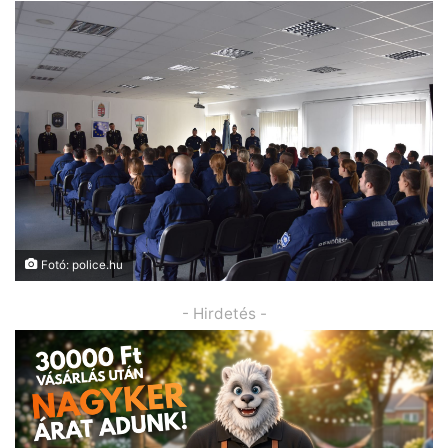
Fotó: police.hu
- Hirdetés -