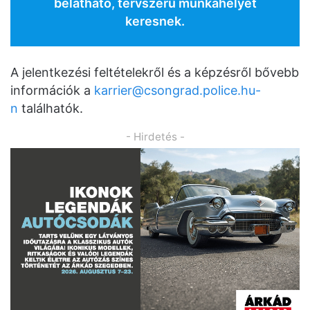
belátható, tervszerű munkahelyet
keresnek.
A jelentkezési feltételekről és a képzésről bővebb
információk a
karrier@csongrad.police.hu-
n
találhatók.
- Hirdetés -