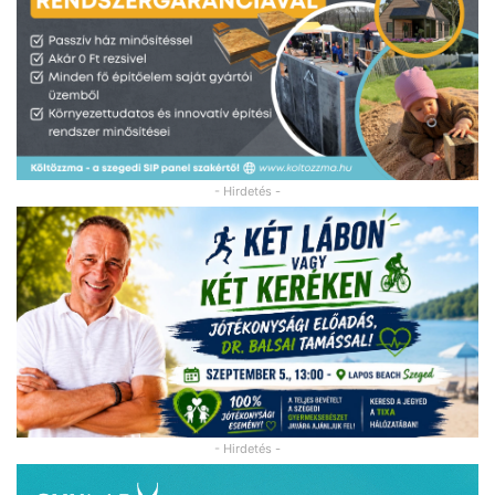
- Hirdetés -
- Hirdetés -