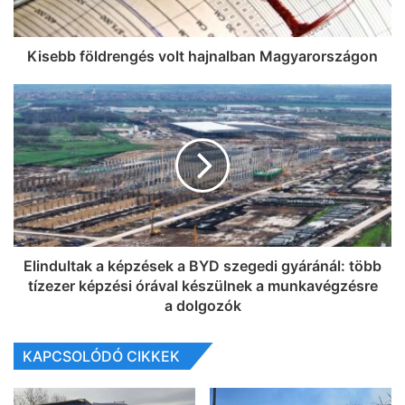
Kisebb földrengés volt hajnalban Magyarországon
Elindultak a képzések a BYD szegedi gyáránál: több
tízezer képzési órával készülnek a munkavégzésre
a dolgozók
KAPCSOLÓDÓ CIKKEK