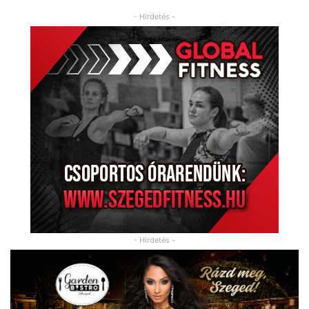
- Hirdetés -
- Hirdetés -