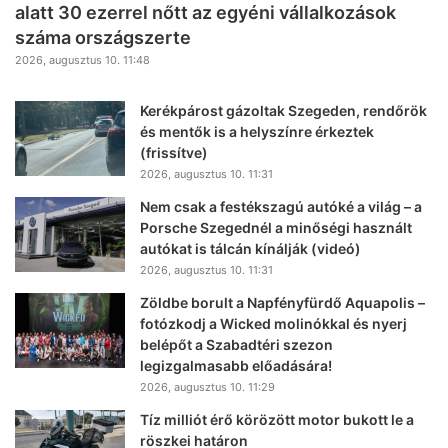
alatt 30 ezerrel nőtt az egyéni vállalkozások
száma országszerte
2026, augusztus 10. 11:48
Kerékpárost gázoltak Szegeden, rendőrök
és mentők is a helyszínre érkeztek
(frissítve)
2026, augusztus 10. 11:31
Nem csak a festékszagú autóké a világ – a
Porsche Szegednél a minőségi használt
autókat is tálcán kínálják (videó)
2026, augusztus 10. 11:31
Zöldbe borult a Napfényfürdő Aquapolis –
fotózkodj a Wicked molinókkal és nyerj
belépőt a Szabadtéri szezon
legizgalmasabb előadására!
2026, augusztus 10. 11:29
Tíz milliót érő körözött motor bukott le a
röszkei határon