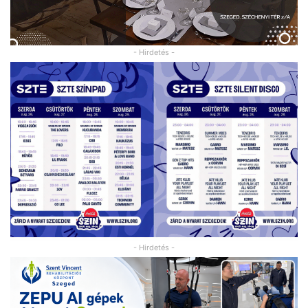
- Hirdetés -
- Hirdetés -