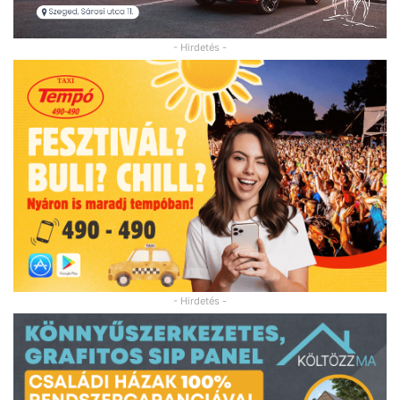
- Hirdetés -
- Hirdetés -