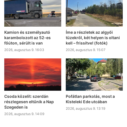
Kamion és személyautó
Íme a részletek az algyői
karambolozott az 52-es
tüzekről, két helyen is oltani
főúton, sérült is van
kell – frissítve! (fotók)
2026, augusztus 9. 16:03
2026, augusztus 9. 15:07
Csoda közelít: szerdán
Pofátlan parkolás, most a
részlegesen eltűnik a Nap
Kisteleki Ede utcában
Szegeden is
2026, augusztus 9. 13:19
2026, augusztus 9. 14:09