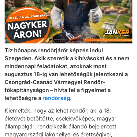
Tíz hónapos rendőrjárőr képzés indul
Szegeden. Akik szeretik a kihívásokat és a nem
mindennapi feladatokat, azoknak most
augusztus 18-ig
van lehetőségük jelentkezni a
Csongrád-Csanád Vármegyei Rendőr-
főkapitányságon – hívta fel a figyelmet a
lehetőségre a
rendőrség
.
Kiemelték, hogy az lehet rendőr, aki a 18.
életévét betöltötte, cselekvőképes, magyar
állampolgár, rendelkezik állandó bejelentett
magyarországi lakóhellyel és érettségivel,