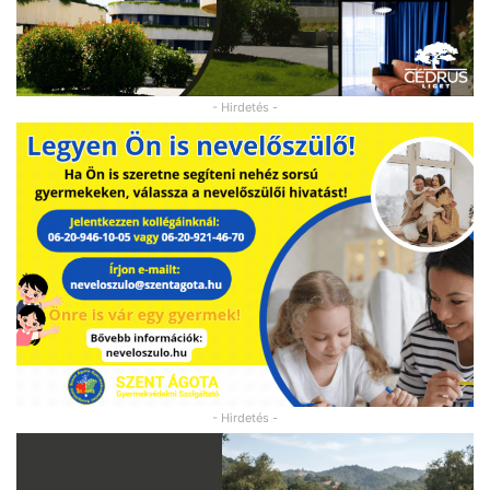
- Hirdetés -
- Hirdetés -