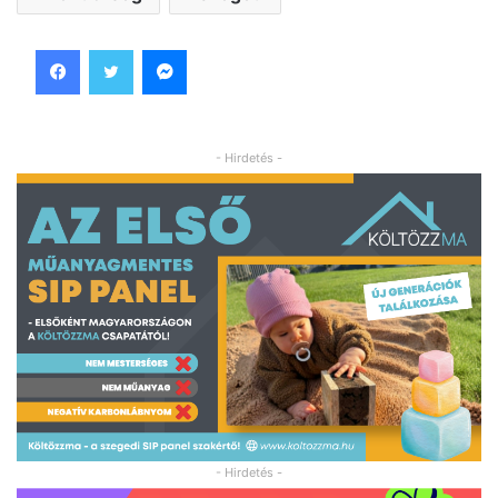
Facebook
Twitter
Messenger
- Hirdetés -
- Hirdetés -