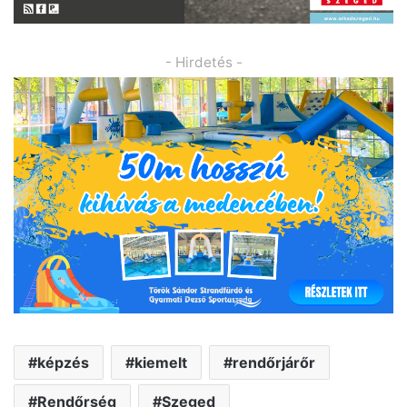
- Hirdetés -
képzés
kiemelt
rendőrjárőr
Rendőrség
Szeged