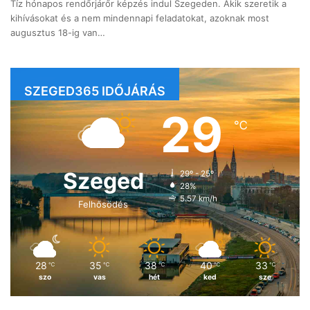
Tíz hónapos rendőrjárőr képzés indul Szegeden. Akik szeretik a
kihívásokat és a nem mindennapi feladatokat, azoknak most
augusztus 18-ig van…
SZEGED365 IDŐJÁRÁS
29
℃
Szeged
29º - 25º
28%
5.57 km/h
Felhősödés
28
35
38
40
33
℃
℃
℃
℃
℃
szo
vas
hét
ked
sze