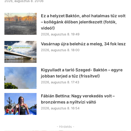
2026, augusztus 8. 20:06
Ez a helyzet Baktón, ahol hatalmas tűz volt
– kollégánk élőben jelentkezett (fotók,
videó!)
2026, augusztus 8. 19:49
Vasárnap újra belehúz a meleg, 34 fok lesz
2026, augusztus 8. 18:00
Kigyulladt a tarló Szeged- Baktón – egyre
jobban terjed a tűz (frissítve!)
2026, augusztus 8. 17:43
Fábián Bettina: Nagy verekedés volt –
bronzérmes a nyíltvízi váltó
2026, augusztus 8. 16:54
- Hirdetés -