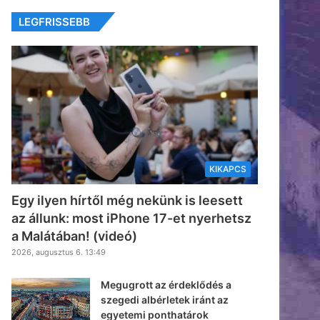
LEGFRISSEBB
KIKAPCS
Egy ilyen hírtől még nekünk is leesett
az állunk: most iPhone 17-et nyerhetsz
a Malátában! (videó)
2026, augusztus 6. 13:49
Megugrott az érdeklődés a
szegedi albérletek iránt az
egyetemi ponthatárok