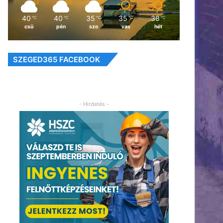
40
40
35
35
38
℃
℃
℃
℃
℃
csü
pén
szo
vas
hét
SZEGED365 FACEBOOK
- Hirdetés -