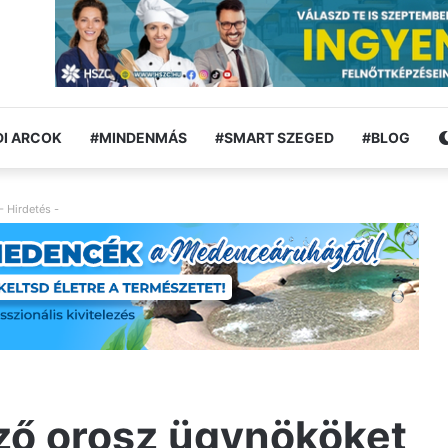
I ARCOK
#MINDENMÁS
#SMART SZEGED
#BLOG
- Hirdetés -
ző orosz ügynököket