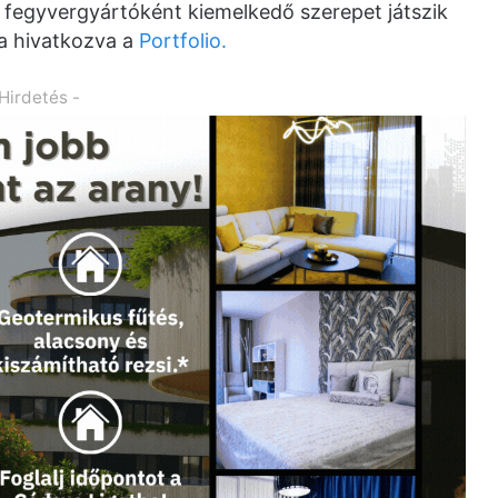
ly fegyvergyártóként kiemelkedő szerepet játszik
ra hivatkozva a
Portfolio.
 Hirdetés -