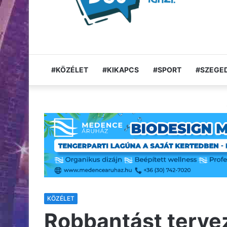
#KÖZÉLET
#KIKAPCS
#SPORT
#SZEGED
KÖZÉLET
Robbantást terve