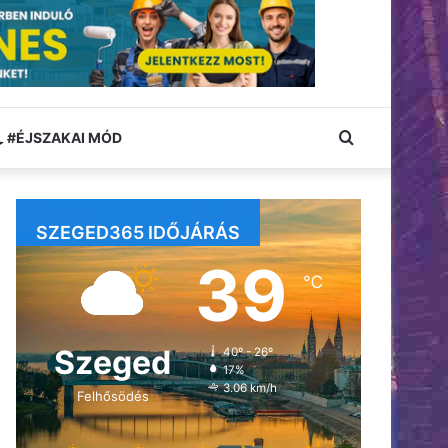
Keresés:
#ÉJSZAKAI MÓD
SZEGED365 IDŐJÁRÁS
39
℃
Szeged
40º - 26º
17%
3.06 km/h
Felhősödés