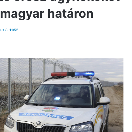
−magyar határon
ius 8. 11:55