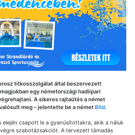
orosz titkosszolgálat által beszervezett
omagjukban egy németországi hadiipari
égrehajtani. A sikeres rajtaütés a német
alósult meg – jelentette be a német
Bild
.
 elején csapott le a gyanúsítottakra, akik a náluk
a végre szabotázsakciót. A tervezett támadás