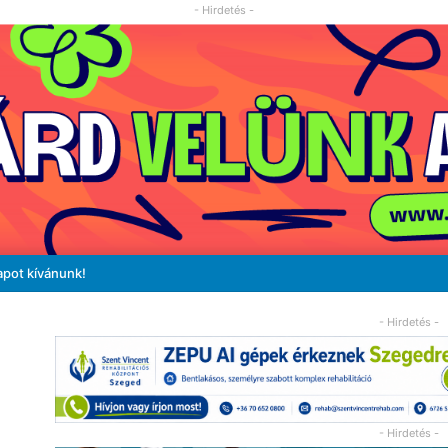
- Hirdetés -
apot kívánunk!
- Hirdetés -
- Hirdetés -