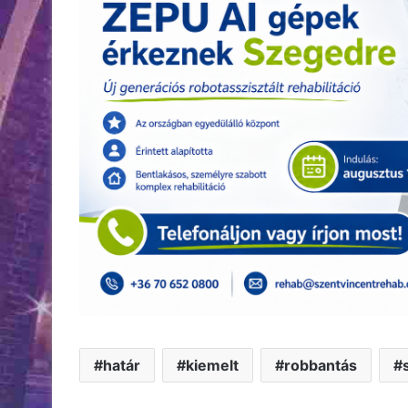
határ
kiemelt
robbantás