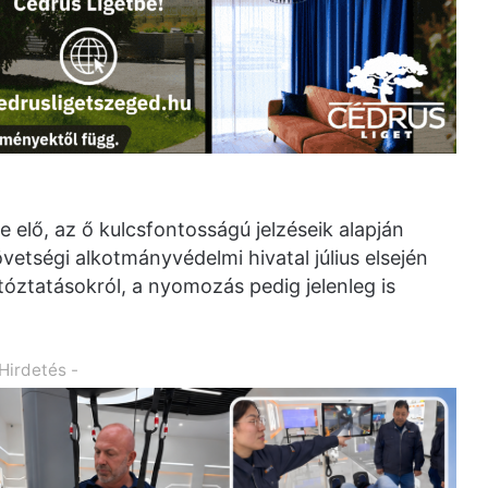
e elő, az ő kulcsfontosságú jelzéseik alapján
etségi alkotmányvédelmi hivatal július elsején
rtóztatásokról, a nyomozás pedig jelenleg is
 Hirdetés -