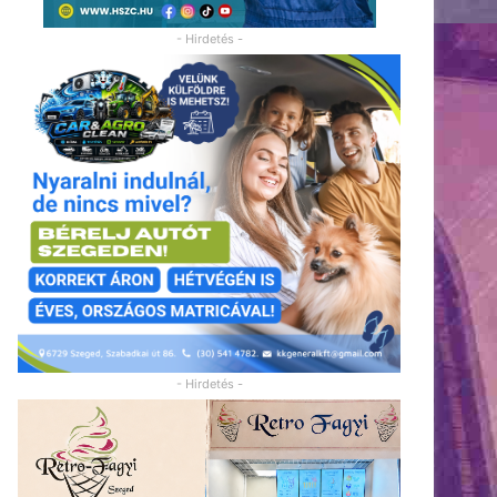
- Hirdetés -
- Hirdetés -