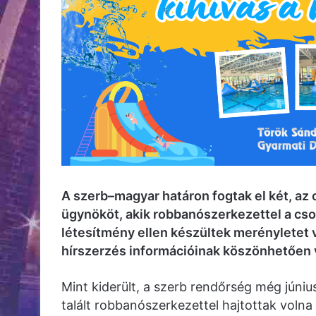
A szerb–magyar határon fogtak el két, az 
ügynököt, akik robbanószerkezettel a cs
létesítmény ellen készültek merényletet v
hírszerzés információinak köszönhetően v
Mint kiderült, a szerb rendőrség még június
talált robbanószerkezettel hajtottak voln