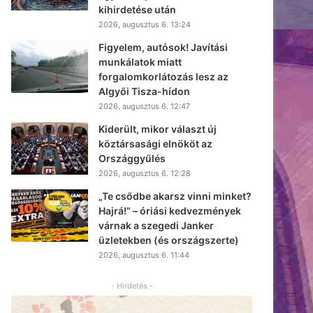
kihirdetése után
2026, augusztus 6. 13:24
Figyelem, autósok! Javítási
munkálatok miatt
forgalomkorlátozás lesz az
Algyői Tisza-hídon
2026, augusztus 6. 12:47
Kiderült, mikor választ új
köztársasági elnököt az
Országgyűlés
2026, augusztus 6. 12:28
„Te csődbe akarsz vinni minket?
Hajrá!” – óriási kedvezmények
várnak a szegedi Janker
üzletekben (és országszerte)
2026, augusztus 6. 11:44
- Hirdetés -