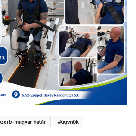
szerb-magyar határ
ügynök