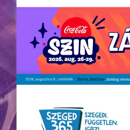
Berta, Bettina
2026, augusztus 6., csütörtök
, boldog névn