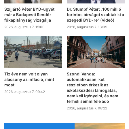
Szíjjártó Péter BYD-ügyét
Dr. Stumpf Péter: „100 millió
már a Budapesti Rendőr-
forintos bírságot szabtak ki a
főkapitányság vizsgálja
szegedi BYD-re” (videó)
2026, augusztus 7. 15:00
2026, augusztus 7. 13:09
Tíz éve nem volt olyan
Szondi Vanda:
alacsony az infláció, mint
automatikusan, két
most
részletben érkezik az
iskolakezdési támogatás,
2026, augusztus 7. 09:42
nem kell igényelni, és nem
terheli semmiféle adó
2026, augusztus 7. 08:22