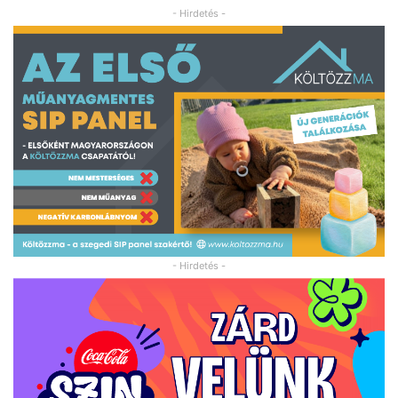
- Hirdetés -
- Hirdetés -