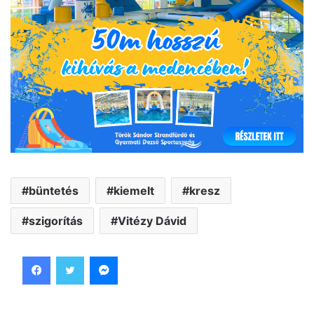
büntetés
kiemelt
kresz
szigorítás
Vitézy Dávid
Facebook
Twitter
Messenger