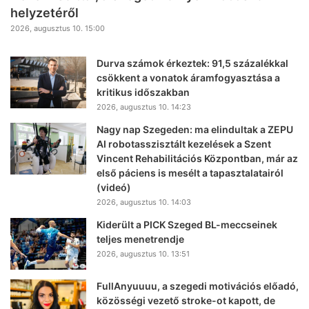
helyzetéről
2026, augusztus 10. 15:00
Durva számok érkeztek: 91,5 százalékkal
csökkent a vonatok áramfogyasztása a
kritikus időszakban
2026, augusztus 10. 14:23
Nagy nap Szegeden: ma elindultak a ZEPU
AI robotasszisztált kezelések a Szent
Vincent Rehabilitációs Központban, már az
első páciens is mesélt a tapasztalatairól
(videó)
2026, augusztus 10. 14:03
Kiderült a PICK Szeged BL-meccseinek
teljes menetrendje
2026, augusztus 10. 13:51
FullAnyuuuu, a szegedi motivációs előadó,
közösségi vezető stroke-ot kapott, de