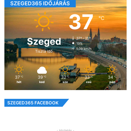
SZEGED365 IDŐJÁRÁS
37
℃
Szeged
37º - 25º
19%
1.09 km/h
Tiszta idő
37
39
32
33
34
℃
℃
℃
℃
℃
hét
ked
sze
csü
pén
SZEGED365 FACEBOOK
- Hirdetés -