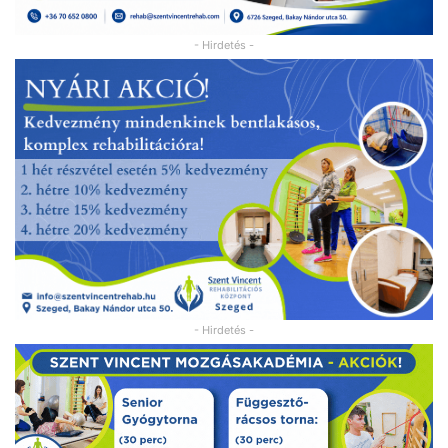
- Hirdetés -
- Hirdetés -