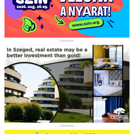
- Hirdetés -
- Hirdetés -