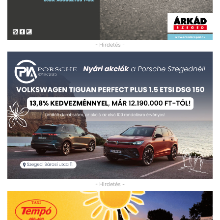
- Hirdetés -
- Hirdetés -