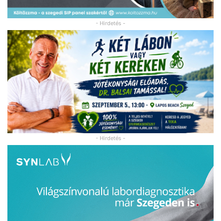
- Hirdetés -
- Hirdetés -