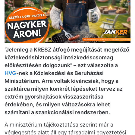
“Jelenleg a KRESZ átfogó megújítását megelőző
közlekedésbiztonsági intézkedéscsomag
előkészítésén dolgozunk” – ezt válaszolta a
HVG
-nek a Közlekedési és Beruházási
Minisztérium. Arra voltak kíváncsiak, hogy a
szaktárca milyen konkrét lépéseket tervez az
extrém gyorshajtások visszaszorítása
érdekében, és milyen változásokra lehet
számítani a szankcionálási rendszerben.
A minisztérium tájékoztatása szerint már a
véglegesítés alatt áll egy társadalmi egyeztetési