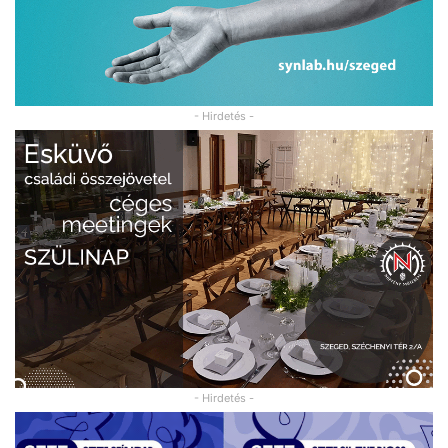
- Hirdetés -
- Hirdetés -