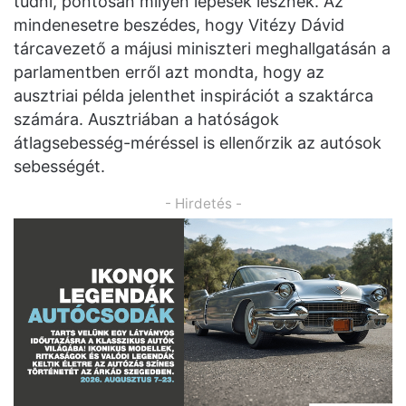
tudni, pontosan milyen lépések lesznek. Az
mindenesetre beszédes, hogy Vitézy Dávid
tárcavezető a májusi miniszteri meghallgatásán a
parlamentben erről azt mondta, hogy az
ausztriai példa jelenthet inspirációt a szaktárca
számára. Ausztriában a hatóságok
átlagsebesség-méréssel is ellenőrzik az autósok
sebességét.
- Hirdetés -