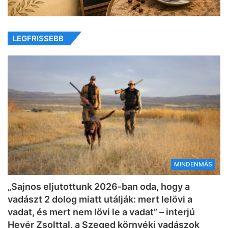
LEGFRISSEBB
MINDENMÁS
„Sajnos eljutottunk 2026-ban oda, hogy a
vadászt 2 dolog miatt utálják: mert lelövi a
vadat, és mert nem lövi le a vadat” – interjú
Hevér Zsolttal, a Szeged környéki vadászok