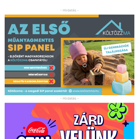
- Hirdetés -
- Hirdetés -