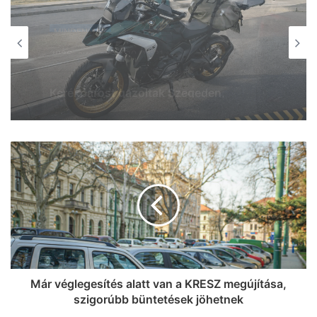
MINDENMÁS
2026, augusztus 10. 10:45
Nem csak egy új frizuráról szól: Liza
kipróbálta, mi történik egy szegedi
parókaszalonban, és minket is
meghatott, amit ott tapasztalt (videó +
galéria)
Már véglegesítés alatt van a KRESZ megújítása,
szigorúbb büntetések jöhetnek