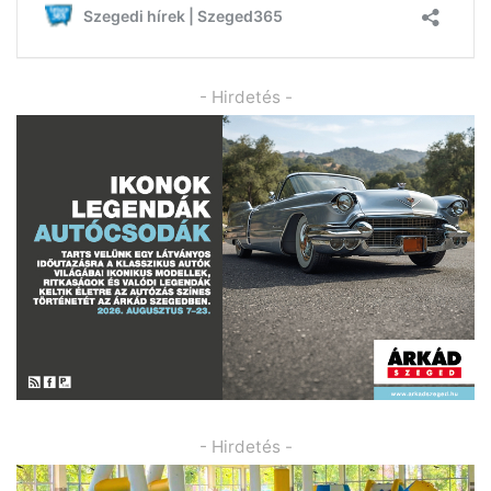
- Hirdetés -
- Hirdetés -