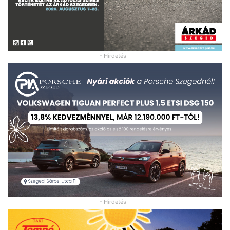
- Hirdetés -
- Hirdetés -