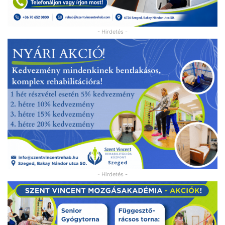
- Hirdetés -
- Hirdetés -