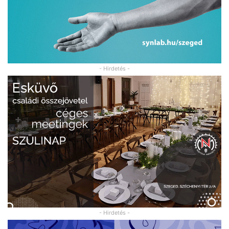
- Hirdetés -
- Hirdetés -