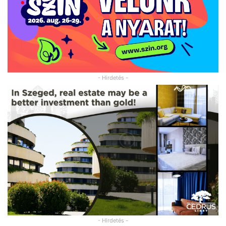
- Hirdetés -
- Hirdetés -