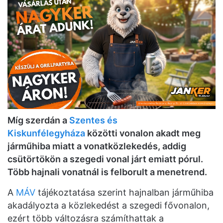
Míg szerdán a
Szentes és
Kiskunfélegyháza
közötti vonalon akadt meg
járműhiba miatt a vonatközlekedés, addig
csütörtökön a szegedi vonal járt emiatt pórul.
Több hajnali vonatnál is felborult a menetrend.
A
MÁV
tájékoztatása szerint hajnalban járműhiba
akadályozta a közlekedést a szegedi fővonalon,
ezért több változásra számíthattak a