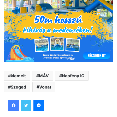
kiemelt
MÁV
Napfény IC
Szeged
Vonat
Facebook
Twitter
Messenger