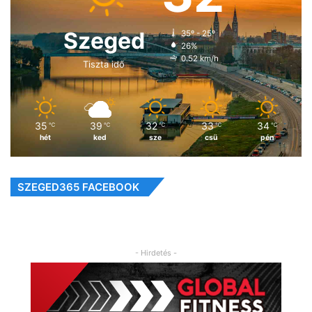
Szeged
35º - 25º
26%
0.52 km/h
Tiszta idő
35
39
32
33
34
℃
℃
℃
℃
℃
hét
ked
sze
csü
pén
SZEGED365 FACEBOOK
- Hirdetés -