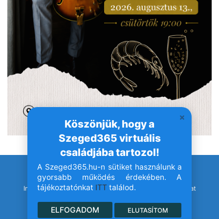
Köszönjük, hogy a
Szeged365 virtuális
családjába tartozol!
A Szeged365.hu-n sütiket használunk a
© Szeged365.hu I Minden jog fenntartva!
gyorsabb működés érdekében. A
tájékoztatónkat
ITT
találod.
Impresszum
Adatvédelem
Jogvédelem
Médiaajánlat
ELFOGADOM
ELUTASÍTOM
Facebook
YouTube
Instagram
TikTok