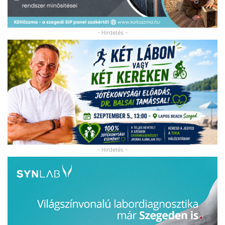
- Hirdetés -
- Hirdetés -