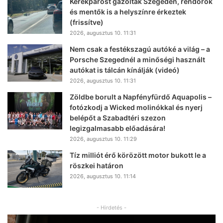
Kerékpárost gázoltak Szegeden, rendőrök
és mentők is a helyszínre érkeztek
(frissítve)
2026, augusztus 10. 11:31
Nem csak a festékszagú autóké a világ – a
Porsche Szegednél a minőségi használt
autókat is tálcán kínálják (videó)
2026, augusztus 10. 11:31
Zöldbe borult a Napfényfürdő Aquapolis –
fotózkodj a Wicked molinókkal és nyerj
belépőt a Szabadtéri szezon
legizgalmasabb előadására!
2026, augusztus 10. 11:29
Tíz milliót érő körözött motor bukott le a
röszkei határon
2026, augusztus 10. 11:14
- Hirdetés -