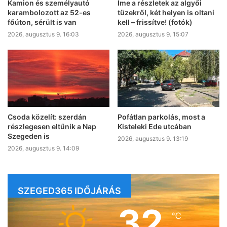
Kamion és személyautó
Íme a részletek az algyői
karambolozott az 52-es
tüzekről, két helyen is oltani
főúton, sérült is van
kell – frissítve! (fotók)
2026, augusztus 9. 16:03
2026, augusztus 9. 15:07
Csoda közelít: szerdán
Pofátlan parkolás, most a
részlegesen eltűnik a Nap
Kisteleki Ede utcában
Szegeden is
2026, augusztus 9. 13:19
2026, augusztus 9. 14:09
SZEGED365 IDŐJÁRÁS
32
℃