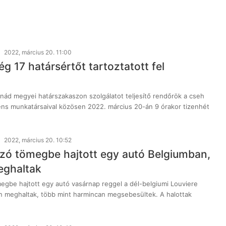
2022, március 20. 11:00
g 17 határsértőt tartoztatott fel
ád megyei határszakaszon szolgálatot teljesítő rendőrök a cseh
ens munkatársaival közösen 2022. március 20-án 9 órakor tizenhét
2022, március 20. 10:52
zó tömegbe hajtott egy autó Belgiumban,
eghaltak
egbe hajtott egy autó vasárnap reggel a dél-belgiumi Louviere
n meghaltak, több mint harmincan megsebesültek. A halottak