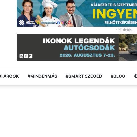
- Hirdetés -
I ARCOK
#MINDENMÁS
#SMART SZEGED
#BLOG