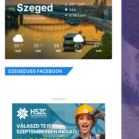
Szeged
36º - 24º
28%
6.78 km/h
Felhősödés
36
35
38
40
33
℃
℃
℃
℃
℃
szo
vas
hét
ked
sze
SZEGED365 FACEBOOK
- Hirdetés -