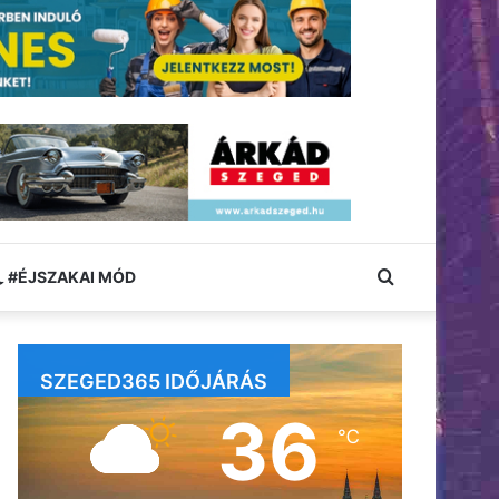
Keresés:
#ÉJSZAKAI MÓD
SZEGED365 IDŐJÁRÁS
36
℃