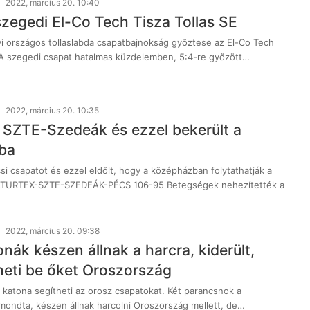
2022, március 20. 10:40
szegedi El-Co Tech Tisza Tollas SE
i országos tollaslabda csapatbajnokság győztese az El-Co Tech
. A szegedi csapat hatalmas küzdelemben, 5:4-re győzött…
2022, március 20. 10:35
 SZTE-Szedeák és ezzel bekerült a
ba
i csapatot és ezzel eldőlt, hogy a középházban folytathatják a
ATURTEX-SZTE-SZEDEÁK-PÉCS 106-95 Betegségek nehezítették a
2022, március 20. 09:38
onák készen állnak a harcra, kiderült,
heti be őket Oroszország
i katona segítheti az orosz csapatokat. Két parancsnok a
mondta, készen állnak harcolni Oroszország mellett, de…