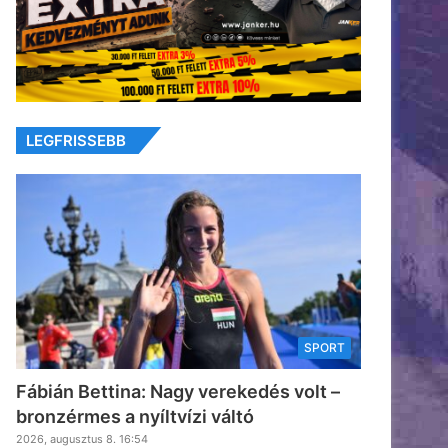
LEGFRISSEBB
SPORT
Fábián Bettina: Nagy verekedés volt –
bronzérmes a nyíltvízi váltó
2026, augusztus 8. 16:54