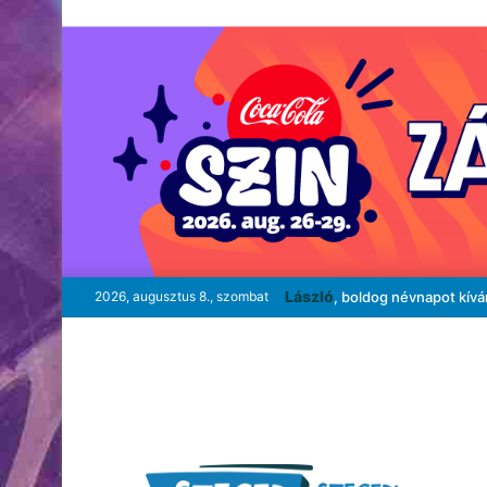
László
2026, augusztus 8., szombat
, boldog névnapot kív