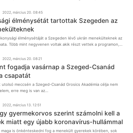
2022, március 20. 08:45
ági élménysétát tartottak Szegeden az
nekülteknek
ékonysági élménysétáját a Szegeden lévő ukrán menekülteknek az
ata. Több mint negyvenen voltak akik részt vettek a programon,…
2022, március 20. 08:21
nt fogadja vasárnap a Szeged-Csanád
a csapatát
t utolsó meccsén a Szeged-Csanád Grosics Akadémia célja nem
elem, erre meg is van az…
2022, március 13. 12:51
gy gyermekorvos szerint számolni kell a
k miatt egy újabb koronavírus-hullámmal
maga is önkénteskedni fog a menekült gyerekek körében, sok