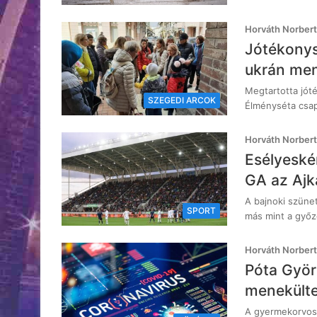
Horváth Norbert
Jótékonys
ukrán me
Megtartotta jót
SZEGEDI ARCOK
Élményséta csap
Horváth Norbert
Esélyeské
GA az Ajk
A bajnoki szüne
SPORT
más mint a győz
Horváth Norbert
Póta Györ
menekülte
A gyermekorvos 