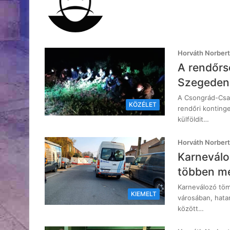
Horváth Norbert
A rendőrsé
Szegeden
A Csongrád-Csan
KÖZÉLET
rendőri konting
külföldit…
Horváth Norbert
Karneválo
többen m
Karneválozó töm
KIEMELT
városában, hata
között…