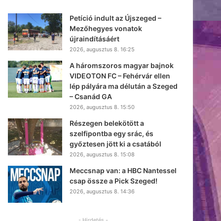
Petíció indult az Újszeged –
Mezőhegyes vonatok
újraindításáért
2026, augusztus 8. 16:25
A háromszoros magyar bajnok
VIDEOTON FC – Fehérvár ellen
lép pályára ma délután a Szeged
– Csanád GA
2026, augusztus 8. 15:50
Részegen belekötött a
szelfipontba egy srác, és
győztesen jött ki a csatából
2026, augusztus 8. 15:08
Meccsnap van: a HBC Nantessel
csap össze a Pick Szeged!
2026, augusztus 8. 14:36
- Hirdetés -