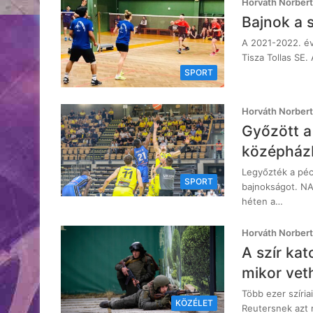
Horváth Norbert
Bajnok a 
A 2021-2022. év
Tisza Tollas SE
SPORT
Horváth Norbert
Győzött a
középház
Legyőzték a pécs
SPORT
bajnokságot. N
héten a…
Horváth Norbert
A szír kat
mikor vet
Több ezer szíria
KÖZÉLET
Reutersnek azt 