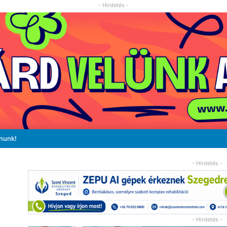
- Hirdetés -
ánunk!
- Hirdetés -
- Hirdetés -