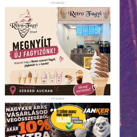
- Hirdetés -
- Hirdetés -