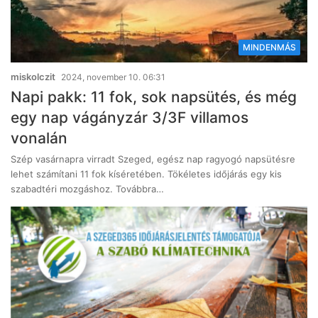
MINDENMÁS
miskolczit
2024, november 10. 06:31
Napi pakk: 11 fok, sok napsütés, és még
egy nap vágányzár 3/3F villamos
vonalán
Szép vasárnapra virradt Szeged, egész nap ragyogó napsütésre
lehet számítani 11 fok kíséretében. Tökéletes időjárás egy kis
szabadtéri mozgáshoz. Továbbra…