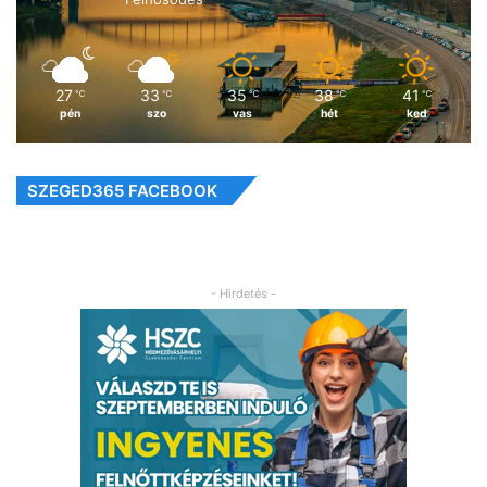
27
33
35
38
41
℃
℃
℃
℃
℃
pén
szo
vas
hét
ked
SZEGED365 FACEBOOK
- Hirdetés -