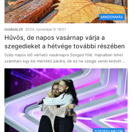
MINDENMÁS
miskolczit
2024, november 9. 18:01
Hűvös, de napos vasárnap várja a
szegedieket a hétvége további részében
Szép napos idő várható vasárnapra Szeged fölé. Hajnalban lehet
számítani egy kis mértékű párára, de ez ne szegje senki kedvét.…
SZEGEDI ARCOK