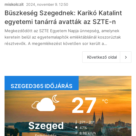
miskolczit
2024, november 9. 12:50
Büszkeség Szegednek: Karikó Katalint
egyetemi tanárrá avatták az SZTE-n
Megkezdődött az SZTE Egyetem Napja ünnepség, amelynek
keretein belül az egyetemalapítók emléktábláinál koszorúztak
résztvevők. A megemlékezést követően sor került a…
Következő oldal
SZEGED365 IDŐJÁRÁS
27
℃
Szeged
27º - 26º
47%
8.88 km/h
Felhősödés