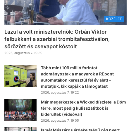
KÖZÉLET
Lazul a volt miniszterelnök: Orbán Viktor
felbukkant a szerbiai trombitafesztiválon,
sörözött és csevapot kóstolt
2026, augusztus 7. 19:39
Több mint 109 millió forintot
adományoztak a magyarok a REpont
automatákon keresztül fél év alatt –
mutatjuk, kik kapják a támogatást
2026, augusztus 7. 19:22
Már megérkeztek a Wicked díszletei a Dóm
térre, most pedig kulisszatitkok is
kiderültek (videóval)
2026, augusztus 7. 19:05
Ismét Mészáros érdekeltségű cég nyert