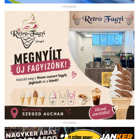
- Hirdetés -
- Hirdetés -