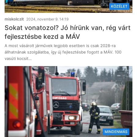
KÖZÉLET
miskolczit
2024, november 9. 14:19
Sokat vonatozol? Jó hírünk van, rég várt
fejlesztésbe kezd a MÁV
A most vásárolt járművek legjobb esetben is csak 2028-ra
állhatnának szolgálatba, így új fejlesztésbe fogott a MÁV. 100
vasúti kocsit…
MINDENMÁS