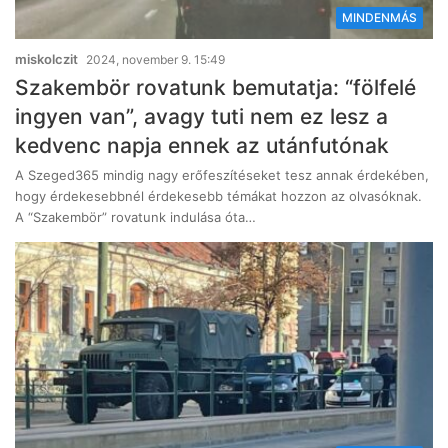
MINDENMÁS
miskolczit
2024, november 9. 15:49
Szakembör rovatunk bemutatja: “fölfelé
ingyen van”, avagy tuti nem ez lesz a
kedvenc napja ennek az utánfutónak
A Szeged365 mindig nagy erőfeszítéseket tesz annak érdekében,
hogy érdekesebbnél érdekesebb témákat hozzon az olvasóknak.
A “Szakembör” rovatunk indulása óta…