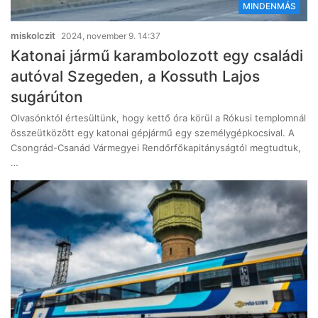
MINDENMÁS
miskolczit
2024, november 9. 14:37
Katonai jármű karambolozott egy családi
autóval Szegeden, a Kossuth Lajos
sugárúton
Olvasónktól értesültünk, hogy kettő óra körül a Rókusi templomnál
összeütközött egy katonai gépjármű egy személygépkocsival. A
Csongrád-Csanád Vármegyei Rendőrfőkapitányságtól megtudtuk,
…