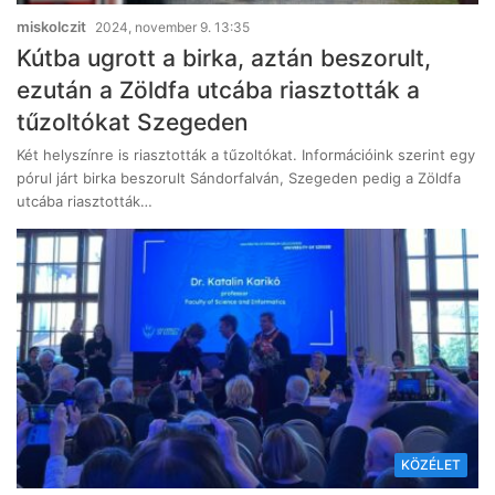
miskolczit
2024, november 9. 13:35
Kútba ugrott a birka, aztán beszorult,
ezután a Zöldfa utcába riasztották a
tűzoltókat Szegeden
Két helyszínre is riasztották a tűzoltókat. Információink szerint egy
pórul járt birka beszorult Sándorfalván, Szegeden pedig a Zöldfa
utcába riasztották…
KÖZÉLET