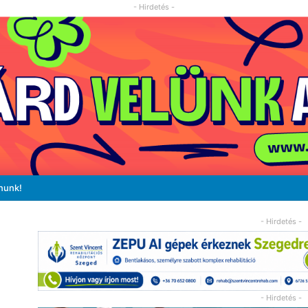
- Hirdetés -
nunk!
- Hirdetés -
- Hirdetés -