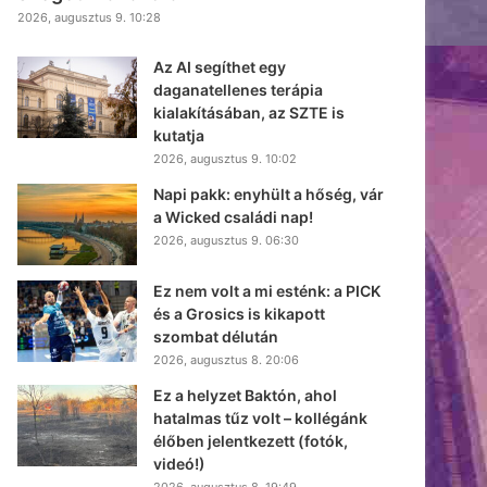
2026, augusztus 9. 10:28
Az AI segíthet egy
daganatellenes terápia
kialakításában, az SZTE is
kutatja
2026, augusztus 9. 10:02
Napi pakk: enyhült a hőség, vár
a Wicked családi nap!
2026, augusztus 9. 06:30
Ez nem volt a mi esténk: a PICK
és a Grosics is kikapott
szombat délután
2026, augusztus 8. 20:06
Ez a helyzet Baktón, ahol
hatalmas tűz volt – kollégánk
élőben jelentkezett (fotók,
videó!)
2026, augusztus 8. 19:49