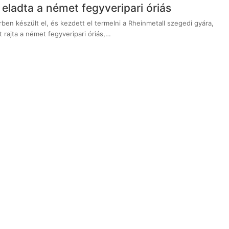
eladta a német fegyveripari óriás
en készült el, és kezdett el termelni a Rheinmetall szegedi gyára,
t rajta a német fegyveripari óriás,…