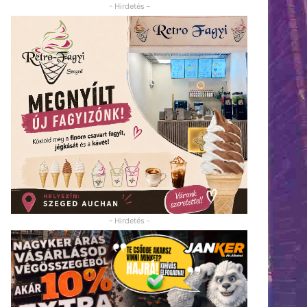
- Hirdetés -
- Hirdetés -