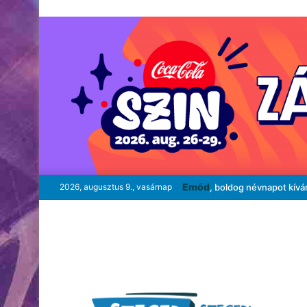
Emőd
2026, augusztus 9., vasárnap
, boldog névnapot kívá