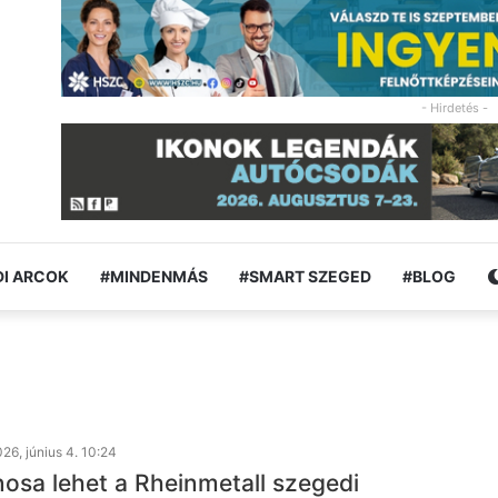
- Hirdetés -
I ARCOK
#MINDENMÁS
#SMART SZEGED
#BLOG
26, június 4. 10:24
nosa lehet a Rheinmetall szegedi