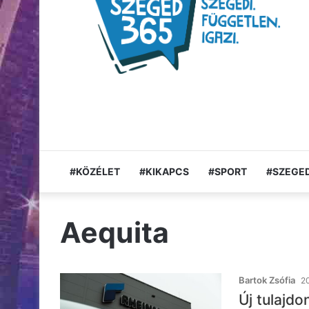
#KÖZÉLET
#KIKAPCS
#SPORT
#SZEGED
Aequita
Bartok Zsófia
20
Új tulajdo