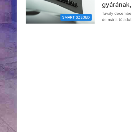
gyárának, 
Tavaly decemberb
SMART SZEGED
de máris túladot