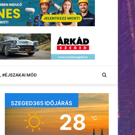
Keresés:
#ÉJSZAKAI MÓD
SZEGED365 IDŐJÁRÁS
28
℃