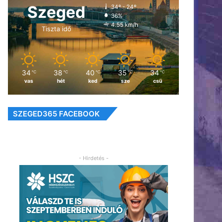
Szeged
34º - 24º
36%
4.55 km/h
Tiszta idő
34
38
40
35
34
℃
℃
℃
℃
℃
vas
hét
ked
sze
csü
SZEGED365 FACEBOOK
- Hirdetés -