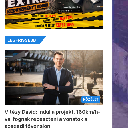
LEGFRISSEBB
KÖZÉLET
Vitézy Dávid: Indul a projekt, 160km/h-
val fognak repeszteni a vonatok a
szegedi fővonalon