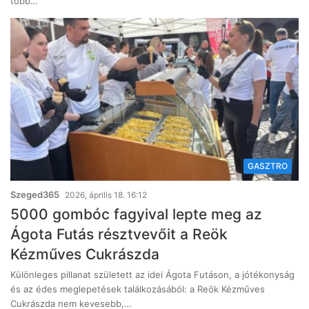
több…
GASZTRO
Szeged365
2026, április 18. 16:12
5000 gombóc fagyival lepte meg az
Ágota Futás résztvevőit a Reök
Kézműves Cukrászda
Különleges pillanat született az idei Ágota Futáson, a jótékonyság
és az édes meglepetések találkozásából: a Reök Kézműves
Cukrászda nem kevesebb,…