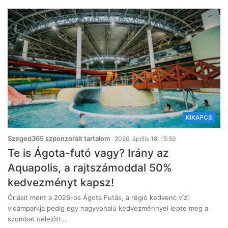
KIKAPCS
Szeged365 szponzorált tartalom
2026, április 18. 15:59
Te is Ágota-futó vagy? Irány az
Aquapolis, a rajtszámoddal 50%
kedvezményt kapsz!
Óriásit ment a 2026-os Ágota Futás, a régió kedvenc vízi
vidámparkja pedig egy nagyvonalú kedvezménnyel lepte meg a
szombat délelőtt…