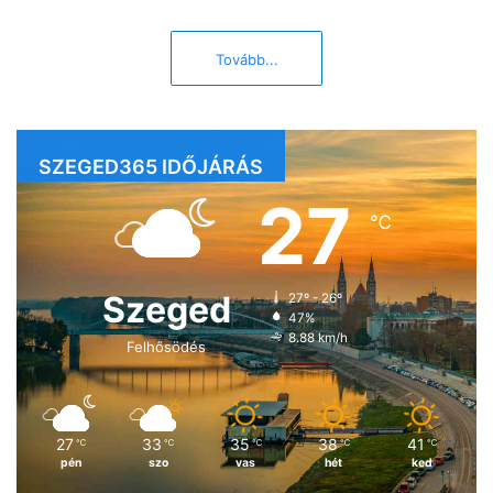
Tovább...
SZEGED365 IDŐJÁRÁS
27
℃
Szeged
27º - 26º
47%
8.88 km/h
Felhősödés
27
33
35
38
41
℃
℃
℃
℃
℃
pén
szo
vas
hét
ked