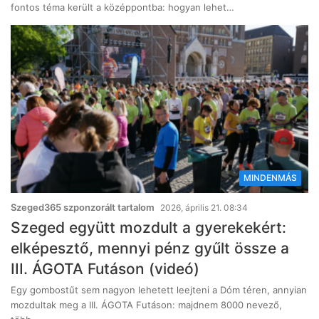
fontos téma került a középpontba: hogyan lehet…
MINDENMÁS
Szeged365 szponzorált tartalom
2026, április 21. 08:34
Szeged együtt mozdult a gyerekekért:
elképesztő, mennyi pénz gyűlt össze a
III. ÁGOTA Futáson (videó)
Egy gombostűt sem nagyon lehetett leejteni a Dóm téren, annyian
mozdultak meg a III. ÁGOTA Futáson: majdnem 8000 nevező,