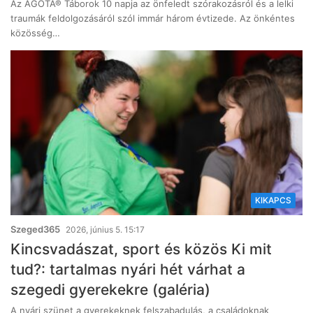
Az ÁGOTA® Táborok 10 napja az önfeledt szórakozásról és a lelki
traumák feldolgozásáról szól immár három évtizede. Az önkéntes
közösség…
KIKAPCS
Szeged365
2026, június 5. 15:17
Kincsvadászat, sport és közös Ki mit
tud?: tartalmas nyári hét várhat a
szegedi gyerekekre (galéria)
A nyári szünet a gyerekeknek felszabadulás, a családoknak