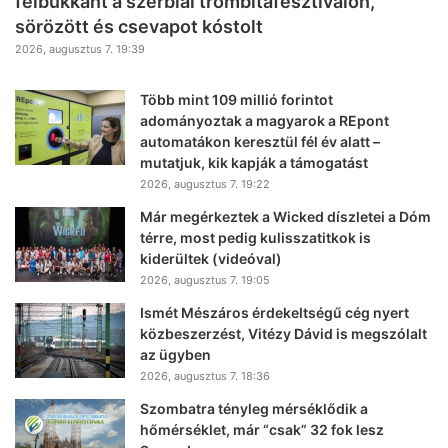
felbukkant a szerbiai trombitafesztiválon,
sörözött és csevapot kóstolt
2026, augusztus 7. 19:39
Több mint 109 millió forintot
adományoztak a magyarok a REpont
automatákon keresztül fél év alatt –
mutatjuk, kik kapják a támogatást
2026, augusztus 7. 19:22
Már megérkeztek a Wicked díszletei a Dóm
térre, most pedig kulisszatitkok is
kiderültek (videóval)
2026, augusztus 7. 19:05
Ismét Mészáros érdekeltségű cég nyert
közbeszerzést, Vitézy Dávid is megszólalt
az ügyben
2026, augusztus 7. 18:36
Szombatra tényleg mérséklődik a
hőmérséklet, már “csak” 32 fok lesz