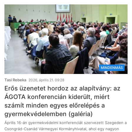
MINDENMÁS
Tasi Rebeka
2026, április 21. 09:28
Erős üzenetet hordoz az alapítvány: az
ÁGOTA konferencián kiderült, miért
számít minden egyes előrelépés a
gyermekvédelemben (galéria)
Április 16-án gyermekvédelmi konferenciát szervezett Szegeden a
Csongrád-Csanád Vármegyei Kormányhivatal, ahol egy nagyon