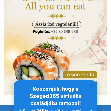
Köszönjük, hogy a
Szeged365 virtuális
családjába tartozol!
A Szeged365.hu-n sütiket használunk a