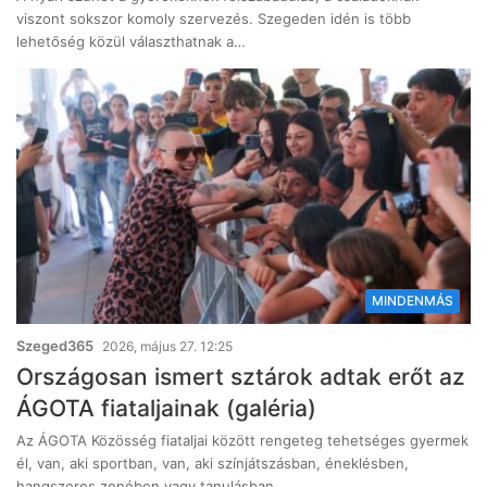
viszont sokszor komoly szervezés. Szegeden idén is több
lehetőség közül választhatnak a…
MINDENMÁS
Szeged365
2026, május 27. 12:25
Országosan ismert sztárok adtak erőt az
ÁGOTA fiataljainak (galéria)
Az ÁGOTA Közösség fiataljai között rengeteg tehetséges gyermek
él, van, aki sportban, van, aki színjátszásban, éneklésben,
hangszeres zenében vagy tanulásban…