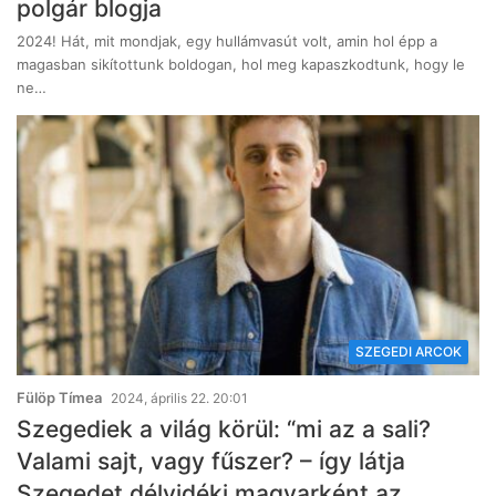
polgár blogja
2024! Hát, mit mondjak, egy hullámvasút volt, amin hol épp a
magasban sikítottunk boldogan, hol meg kapaszkodtunk, hogy le
ne…
SZEGEDI ARCOK
Fülöp Tímea
2024, április 22. 20:01
Szegediek a világ körül: “mi az a sali?
Valami sajt, vagy fűszer? – így látja
Szegedet délvidéki magyarként az