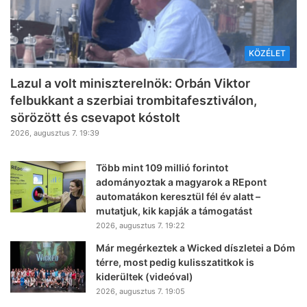
KÖZÉLET
Lazul a volt miniszterelnök: Orbán Viktor
felbukkant a szerbiai trombitafesztiválon,
sörözött és csevapot kóstolt
2026, augusztus 7. 19:39
Több mint 109 millió forintot
adományoztak a magyarok a REpont
automatákon keresztül fél év alatt –
mutatjuk, kik kapják a támogatást
2026, augusztus 7. 19:22
Már megérkeztek a Wicked díszletei a Dóm
térre, most pedig kulisszatitkok is
kiderültek (videóval)
2026, augusztus 7. 19:05