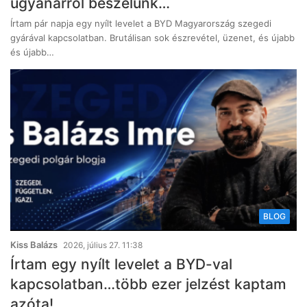
ugyanarról beszélünk…
Írtam pár napja egy nyílt levelet a BYD Magyarország szegedi
gyárával kapcsolatban. Brutálisan sok észrevétel, üzenet, és újabb
és újabb…
BLOG
Kiss Balázs
2026, július 27. 11:38
Írtam egy nyílt levelet a BYD-val
kapcsolatban…több ezer jelzést kaptam
azóta!