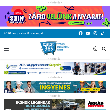
- Hirdetés -
Facebook
YouTube
Instag
Ti
2026, augusztus 8., szombat
Menü
Switc
K
skin
- Hirdetés -
- Hirdetés -
- Hirdetés -