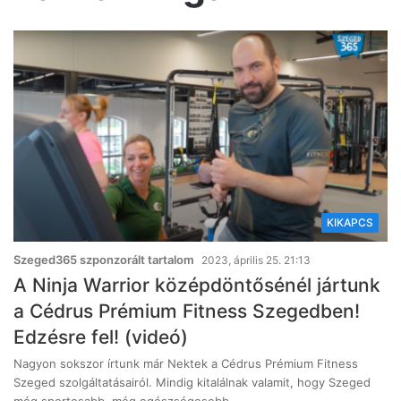
KIKAPCS
Szeged365 szponzorált tartalom
2023, április 25. 21:13
A Ninja Warrior középdöntősénél jártunk
a Cédrus Prémium Fitness Szegedben!
Edzésre fel! (videó)
Nagyon sokszor írtunk már Nektek a Cédrus Prémium Fitness
Szeged szolgáltatásairól. Mindig kitalálnak valamit, hogy Szeged