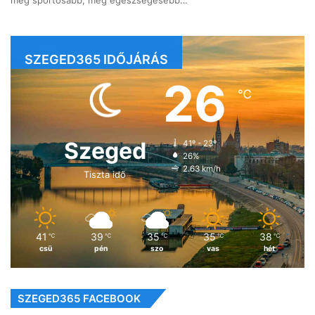
még sportosabb, még egészségesebb…
SZEGED365 IDŐJÁRÁS
26
℃
Szeged
41º - 23º
26%
2.63 km/h
Tiszta idő
41
39
35
35
38
℃
℃
℃
℃
℃
csü
pén
szo
vas
hét
SZEGED365 FACEBOOK