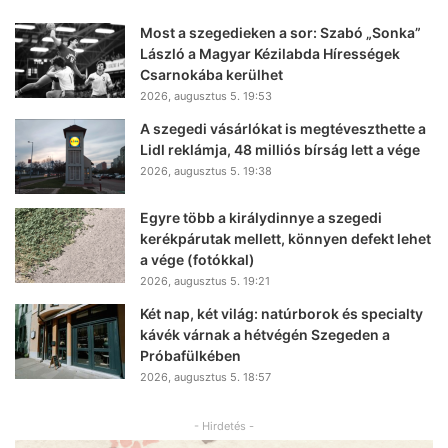
Most a szegedieken a sor: Szabó „Sonka”
László a Magyar Kézilabda Hírességek
Csarnokába kerülhet
2026, augusztus 5. 19:53
A szegedi vásárlókat is megtéveszthette a
Lidl reklámja, 48 milliós bírság lett a vége
2026, augusztus 5. 19:38
Egyre több a királydinnye a szegedi
kerékpárutak mellett, könnyen defekt lehet
a vége (fotókkal)
2026, augusztus 5. 19:21
Két nap, két világ: natúrborok és specialty
kávék várnak a hétvégén Szegeden a
Próbafülkében
2026, augusztus 5. 18:57
- Hirdetés -