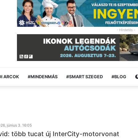
- Hirdetés -
I ARCOK
#MINDENMÁS
#SMART SZEGED
#BLOG
26, június 3. 16:05
id: több tucat új InterCity-motorvonat