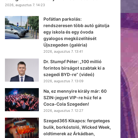
2026, augusztus 7. 14:23
Pofátlan parkolás:
rendszeresen több autó gátolja
egy iskola és egy óvoda
gyalogos megközelítését
Újszegeden (galéria)
2026, augusztus 7. 13:41
Dr. Stumpf Péter: „100 millió
forintos bírságot szabtak ki a
szegedi BYD-re” (videó)
2026, augusztus 7. 13:09
Na, ez mennyire király már: 60
SZIN-jegyet VIP-re húz fel a
Coca-Cola Szegeden!
2026, augusztus 7. 12:27
Szeged365 Kikapcs: fergeteges
bulik, borkóstoló, Wicked Week,
oldtimerek az Árkádban,