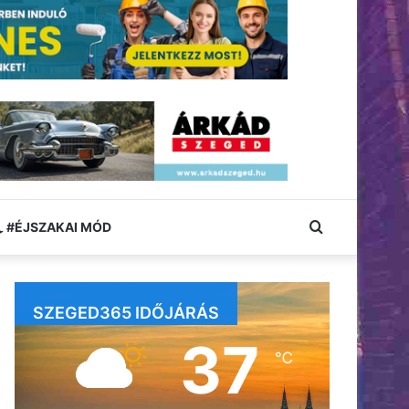
Keresés:
#ÉJSZAKAI MÓD
SZEGED365 IDŐJÁRÁS
37
℃