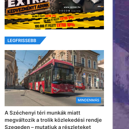
LEGFRISSEBB
MINDENMÁS
A Széchenyi téri munkák miatt
megváltozik a trolik közlekedési rendje
Szegeden – mutatjuk a részleteket