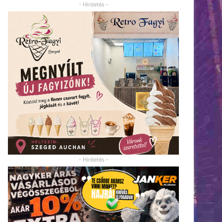
- Hirdetés -
- Hirdetés -