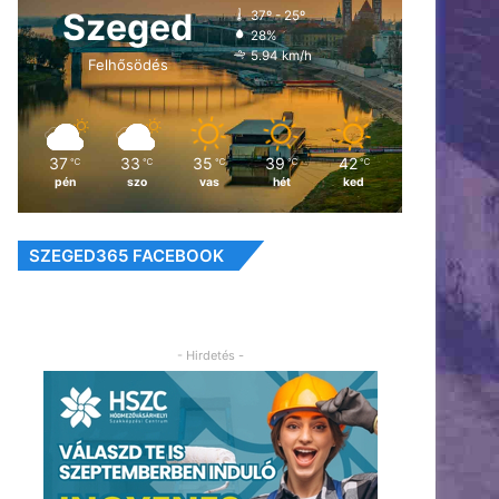
Szeged
37º - 25º
28%
5.94 km/h
Felhősödés
37
33
35
39
42
℃
℃
℃
℃
℃
pén
szo
vas
hét
ked
SZEGED365 FACEBOOK
- Hirdetés -