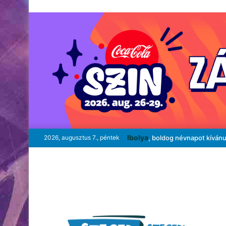
Ibolya
2026, augusztus 7., péntek
, boldog névnapot kíván