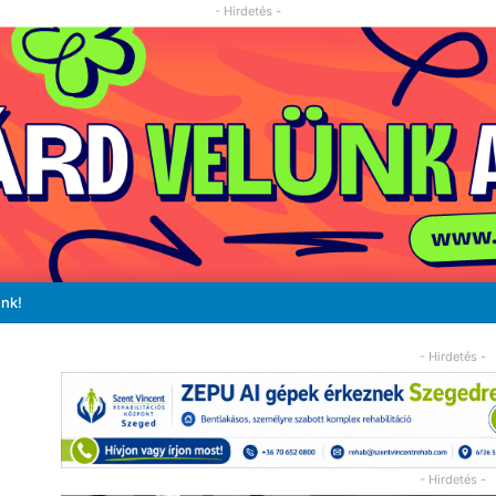
- Hirdetés -
unk!
- Hirdetés -
- Hirdetés -