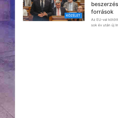
beszerzés
források
KÖZÉLET
Az EU-val kötöt
sok év után új 