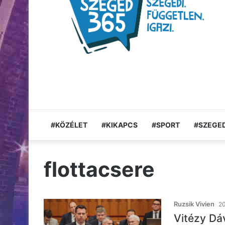
#KÖZÉLET
#KIKAPCS
#SPORT
#SZEGED
flottacsere
Ruzsik Vivien
20
Vitézy Dáv