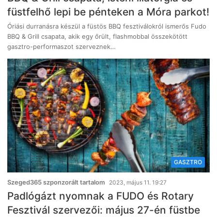
füstfelhő lepi be pénteken a Móra parkot!
Óriási durranásra készül a füstös BBQ fesztiválokról ismerős Fudo
BBQ & Grill csapata, akik egy őrült, flashmobbal összekötött
gasztro-performaszot szerveznek…
GASZTRO
Szeged365 szponzorált tartalom
2023, május 11. 19:27
Padlógázt nyomnak a FUDO és Rotary
Fesztivál szervezői: május 27-én füstbe