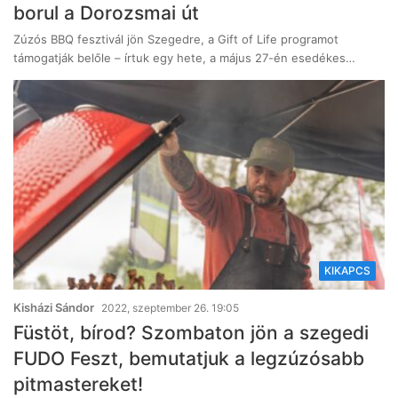
borul a Dorozsmai út
Zúzós BBQ fesztivál jön Szegedre, a Gift of Life programot
támogatják belőle – írtuk egy hete, a május 27-én esedékes…
KIKAPCS
Kisházi Sándor
2022, szeptember 26. 19:05
Füstöt, bírod? Szombaton jön a szegedi
FUDO Feszt, bemutatjuk a legzúzósabb
pitmastereket!