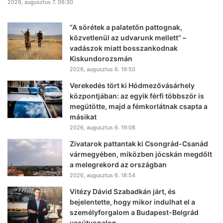
2026, augusztus 7. 06:30
“A sörétek a palatetőn pattognak,
közvetlenül az udvarunk mellett” –
vadászok miatt bosszankodnak
Kiskundorozsmán
2026, augusztus 6. 19:50
Verekedés tört ki Hódmezővásárhely
központjában: az egyik férfi többször is
megütötte, majd a fémkorlátnak csapta a
másikat
2026, augusztus 6. 19:08
Zivatarok pattantak ki Csongrád-Csanád
vármegyében, miközben jócskán megdőlt
a melegrekord az országban
2026, augusztus 6. 18:54
Vitézy Dávid Szabadkán járt, és
bejelentette, hogy mikor indulhat el a
személyforgalom a Budapest-Belgrád
vasútvonalon