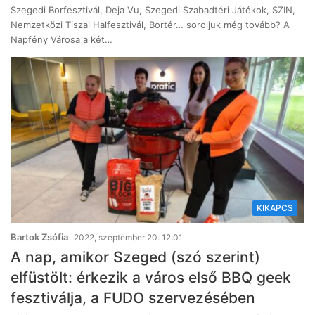
Szegedi Borfesztivál, Deja Vu, Szegedi Szabadtéri Játékok, SZIN,
Nemzetközi Tiszai Halfesztivál, Bortér… soroljuk még tovább? A
Napfény Városa a két…
KIKAPCS
Bartok Zsófia
2022, szeptember 20. 12:01
A nap, amikor Szeged (szó szerint)
elfüstölt: érkezik a város első BBQ geek
fesztiválja, a FUDO szervezésében