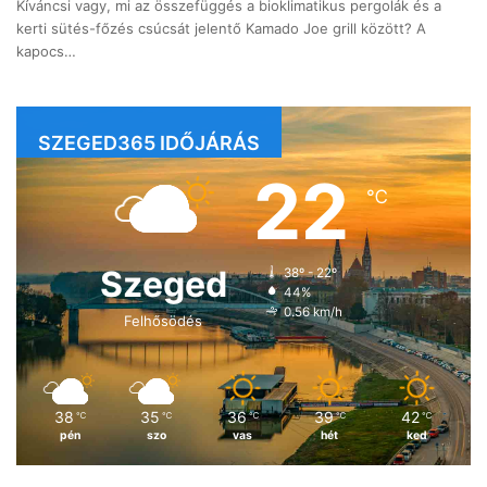
Kíváncsi vagy, mi az összefüggés a bioklimatikus pergolák és a
kerti sütés-főzés csúcsát jelentő Kamado Joe grill között? A
kapocs…
SZEGED365 IDŐJÁRÁS
22
℃
Szeged
38º - 22º
44%
0.56 km/h
Felhősödés
38
35
36
39
42
℃
℃
℃
℃
℃
pén
szo
vas
hét
ked