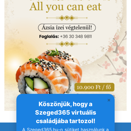
Köszönjük, hogy a
Szeged365 virtuális
családjába tartozol!
A Szeged365.hu-n sütiket használunk a