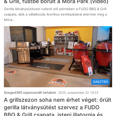
& Grill, füstbe borult a Móra Park (videó)
Gerilla látványsütéssel rukkolt elő pénteken a FUDO BBQ & Grill
csapata, akik a vállalkozás ikonikus kerékpárjával jelentek meg a
Móra…
GASZTRO
Szeged365 szponzorált tartalom
2025, szeptember 22. 19:23
A grillszezon soha nem érhet véget: őrült
gerilla látványsütést szervez a FUDO
BBQ & Grill csapata, isteni illatorgia és